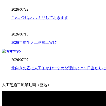
2026.7.8
2026/07/22
「人工芝を導入したいけれど、初期費用が気になる」という
これだけはハッキリしておきます
中間マージンを徹底的にカットし、高品質ながらリーズナブ
東圏内での施工実績はトップクラスを誇り、大規模な工事か
さい。任せて安心の直営体制です。
2026/07/15
2026.7.1
2026年前半人工芝施工実績
お庭でのバーベキューは家族や友人との格別なひとときです
て、ご家庭で簡単に拭き取ることができます。水洗いも可能
が必要です。耐熱温度を守ることで、美しいグリーンを長く
2026/07/07
す。安心してアウトドアを楽しめるお庭作りを実現します。
北向きの庭に人工芝がおすすめな理由とは？日当たりに
2026.6.24
人工芝の最大の魅力は、施工後の維持管理が驚くほど楽な点
たり、定期的に芝刈り機を動かしたりする必要はありません
人工芝施工風景動画（整地）
忙しい現代人にとって、お庭を「維持するための作業場」か
りある時間をご提案いたします。
動
画
2026.6.18
プ