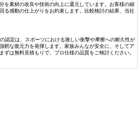
分を素材の改良や技術の向上に還元しています。お客様の細
回る感動の仕上がりをお約束します。比較検討の結果、当社
この認定は、スポーツにおける激しい衝撃や摩擦への耐久性が
強靭な復元力を発揮します。家族みんなが安全に、そしてア
まずは無料見積もりで、プロ仕様の品質をご検討ください。
たり継ぎ目の接合が未熟だったりすると、数年で凹凸ができ
基礎から敷き込みまで一貫して行います。細部までピシっと
人魂が宿る仕上がりをご提案します。後悔しないお庭づくり
で数年でボロボロになってしまうこともあります。その点、
回数を減らし、最もコストパフォーマンスに優れた選択となり
ナンス費用まで見据えた賢いお庭づくりを、専門家の視点か