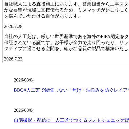
自社職人による直接施工にあります。営業担当から工事スタ
かな要望が現場に直接伝わるため、ミスマッチが起こりにく
を選んでいただける自信があります。
2026.7.28
当社の人工芝は、厳しい世界基準である海外のFIFA認定
保証されている証です。お子様が全力で走り回ったり、サッ
クティブに過ごせる空間を、確かな品質の製品で構築いたし
2026.7.23
業者の選定で最も重要なのは、実は製品以上に「施工技術」
たり隙間から雑草が生えたりしてしまいます。ワイズヴェル
2026/08/04
揃った、見ていて気持ちが良いほどのフラットな仕上がりは
は、信頼できる施工店選びから始まります。
BBQ×人工芝で後悔しない！焦げ・油染みを防ぐレイア
2026.7.16
人工芝の寿命は一般的に5年から10年と言われていますが
2026/08/04
ワイズヴェルデの製品は15年の耐用を実証済みです。長期
ます。一度の工事で長く愛用していただきたいという思いか
自宅撮影・配信に！人工芝でつくるフォトジェニック背
ら支えます。