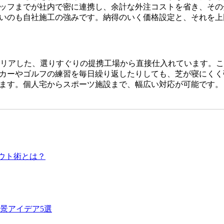
ッフまでが社内で密に連携し、余計な外注コストを省き、その
いのも自社施工の強みです。納得のいく価格設定と、それを上
をクリアした、選りすぐりの提携工場から直接仕入れています。
カーやゴルフの練習を毎日繰り返したりしても、芝が寝にくく
ます。個人宅からスポーツ施設まで、幅広い対応が可能です。
です。どんなに高級な人工芝を使っても、下地の処理が甘かっ
デでは下請け業者に丸投げせず、自社スタッフが責任を持って
、多くのお客様から高い評価をいただいております。プロの職
ウト術とは？
、ホームセンターなどの低価格すぎる製品は、紫外線による劣化
間の使用に耐えうる高品質な素材選びこそが、結果として交換
ら、私たちは耐久性の試験を繰り返しています。将来のメンテ
景アイデア5選