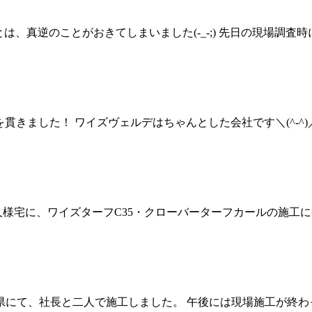
ルとは、真逆のことがおきてしまいました(-_-;) 先日の現場
正義を貫きました！ ワイズヴェルデはちゃんとした会社です＼(^
人様宅に、ワイズターフC35・クローバーターフカールの施工
葉県にて、社長と二人で施工しました。 午後には現場施工が終