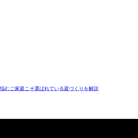
方は、ぜひメーカー直営のワイズヴェルデにご注目ください。
ルな価格を実現しました。この独自流通経路があるからこそ、
ら小さなお庭まで幅広く対応しております。まずは無料の現地
が、食べこぼしや油汚れが心配という方も多いでしょう。当社
なため、清潔な状態を長く保てます。ただし、素材の特性上、
愛用していただけます。施工後のアフターケアやお手入れ方法
悩むご家庭こそ選ばれている庭づくりを解説
にあります。日々の掃除は竹ぼうきで軽く掃くか、掃除機でゴ
。常に清潔で美しい状態を保つための簡単なコツについても、
ら「心からくつろげるリラックススペース」へ変えることは、