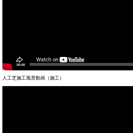
も豊富にあり、土地の形状に合わせた精密なカット技術で、
提供いたします。
2026.5.19
最近では幼稚園や保育園、学校の校庭に人工芝を導入するケ
すぐにお外で遊べるのが最大のメリットです。都市部の施設
ョン性に優れた素材は、転倒時の怪我のリスクも軽減します
くりを全力でお手伝いします。
2026.5.13
00:00
お庭の雑草対策でお悩みではありませんか。ワイズヴェルデ
を誇る当社の人工芝は、面倒な草むしりや水やりが一切不要
人工芝施工風景動画（施工）
奈川など関東近郊の皆様へお届けいたします。メーカー直営
動
集まれる空間づくりをご提案いたします。
画
2026.4.27
プ
レ
ワイズヴェルデが関東エリアで選ばれ続ける理由は、製品開
ー
でよかった」という声は、私たちがマージンを省き、現場の
ヤ
過性の買い物ではなく、10年先も続く快適な住環境への投
ー
えをご提示します。