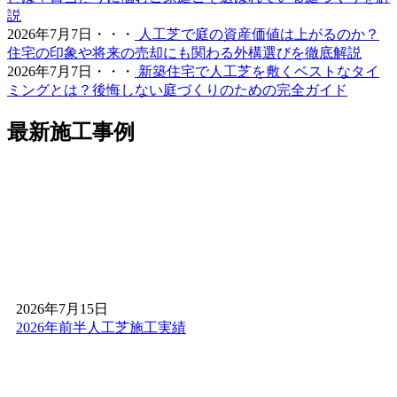
快適な住環境への投資として、私たちは最高の価値をご提
説
供します。まずはお気軽にご相談ください。プロの視点か
2026年7月7日・・・
人工芝で庭の資産価値は上がるのか？
ら、あなたのお庭に最適な答えをご提示します。
住宅の印象や将来の売却にも関わる外構選びを徹底解説
2026年7月7日・・・
新築住宅で人工芝を敷くベストなタイ
2026.4.21
ミングとは？後悔しない庭づくりのための完全ガイド
人工芝の導入をご検討中なら、まずはワイズヴェルデを含
めた複数社への相見積もりをおすすめします。弊社の価格
最新施工事例
設定がなぜ他社よりリーズナブルなのか、その理由は明確
です。自社職人による直接施工を行い、余計な仲介料を一
切発生させない仕組みを徹底しているからです。この品質
でこの価格はメーカー直販ならではの強みです。安かろう
悪かろうではなく、「高品質を適正価格で」という信念の
もと、お客様一人ひとりに最適なプランを提示します。納
得のいく価格と品質で、後悔のないお庭づくりをサポート
します。
2026.4.16
2026年7月15日
2026年前半人工芝施工実績
世界基準の品質を、あなたのお手元へ。ワイズヴェルデの
人工芝は、海外のFIFA認定基準をクリアした厳格な管理体
制を持つ工場から直接仕入れています。これにより、激し
い運動や繰り返しの衝撃にも耐えうる、圧倒的な耐久性を