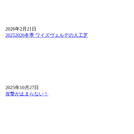
実現しました。サッカーやゴルフの練習を自宅で行いたい
という関東一円のお客様からも、競技レベルの品質が自宅
で手に入ると高く評価されています。お子様が全力で走り
回っても安心な安全性と、プロ仕様の機能性。スポーツシ
2026年2月21日
ーンから一般家庭まで、妥協のない最高品質の人工芝をお
20252026冬季 ワイズヴェルデの人工芝
求めなら、弊社が最適解です。
2026.4.8
人工芝の満足度を左右するのは、製品の質だけではありま
せん。実は施工技術こそが、見た目の自然さを決める鍵と
なります。ワイズヴェルデが誇る熟練の職人は、継ぎ目
（ジョイント）を一切感じさせない「ピシッ」とした緻密
な敷き込みに定評があります。技術力のない業者だと目立
2025年10月27日
ってしまう繋ぎ目も、弊社の施工ならまるで一枚の天然芝
攻撃が止まらない！
のような一体感。関東の施工現場でも、その美しい仕上が
りに驚きの声をいただいております。人工芝であることを
忘れさせるほどの完璧なクオリティ。細部にまでこだわっ
たプロの技を、ぜひお確かめください。
2026.4.2