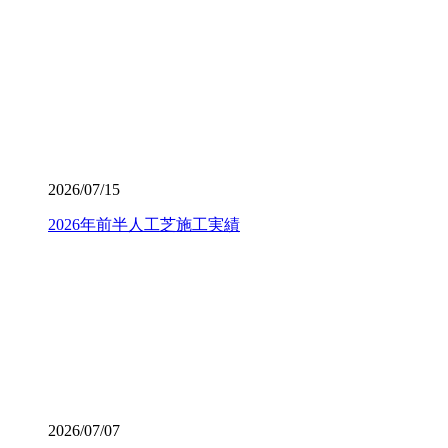
いお庭づくりを、専門家の視点から支えます。
2026.7.8
「人工芝を導入したいけれど、初期費用が気になる」とい
う方は、ぜひメーカー直営のワイズヴェルデにご注目くだ
さい。当社はフランチャイズ制をとらず、代理店を介さな
いことで中間マージンを徹底的にカットし、高品質ながら
リーズナブルな価格を実現しました。この独自流通経路が
2026/07/15
あるからこそ、ワンランク上の製品を予算内で提供するこ
とが可能です。関東圏内での施工実績はトップクラスを誇
2026年前半人工芝施工実績
り、大規模な工事から小さなお庭まで幅広く対応しており
ます。まずは無料の現地調査で、具体的なコストパフォー
マンスの高さをご確認ください。任せて安心の直営体制で
す。
2026.7.1
お庭でのバーベキューは家族や友人との格別なひとときで
すが、食べこぼしや油汚れが心配という方も多いでしょ
う。当社の人工芝なら、万が一汚れても中性洗剤とモップ
を使用して、ご家庭で簡単に拭き取ることができます。水
2026/07/07