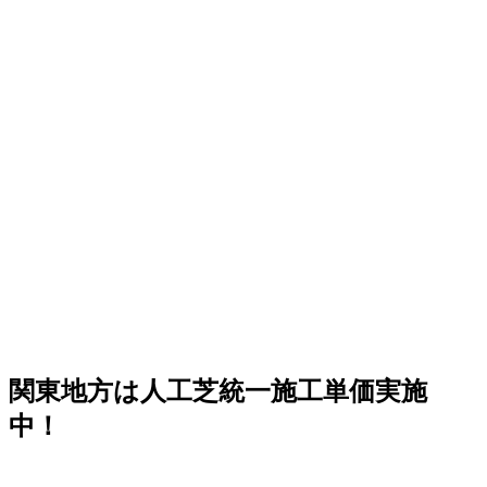
いらずで上質な暮らしをご提案いたします。住宅街でも、
お隣への枯れ葉の飛散を防ぐ対策として人工芝を選ばれる
方が増えています。機能性と美観を両立させましょう。
2026.6.4
プロスポーツの現場でも選ばれる信頼の品質が当社の自慢
です。東京ドームや京セラドームといった日本を代表する
大規模施設、さらには本格的なテニスコートなど、激しい
動きと高い摩擦が求められる場所にもワイズヴェルデの人
工芝は導入されています。この高い耐久性と、日常的なメ
ンテナンスのしやすさは、広い敷地を管理される法人様や
自治体様からも高く評価されています。摩耗に強く、長期
間にわたって競技パフォーマンスを維持できるため、スポ
ーツ施設のリニューアルやフットサルコートの新設もぜひ
ご相談ください。プロ基準の品質を一般のご家庭にもお届
けします。
関東地方は人工芝統一施工単価実施
2026.5.28
中！
人工芝の技術革新により、現在では天然芝と見分けがつか
ないほどの美しさとリアルな質感が実現されています。一