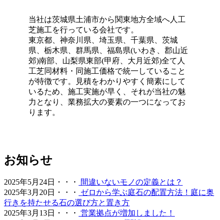
年中鮮やかな緑を保てるため、景観を重視する個人宅の主
庭やアプローチにも最適です。DIYに挑戦される方もいら
当社は茨城県土浦市から関東地方全域へ人工
っしゃいますが、経年による端のめくれや、仕上がりの差
芝施工を行っている会社です。
が出る継ぎ目の処理などは、プロである私たちにお任せく
東京都、神奈川県、埼玉県、千葉県、茨城
ださい。施工実績も豊富にあり、土地の形状に合わせた精
県、栃木県、群馬県、福島県(いわき、郡山近
密なカット技術で、まるで一枚の絨毯のような美しい仕上
郊)南部、山梨県東部(甲府、大月近郊)全て人
がりをお約束します。メンテナンスフリーで、四季を通じ
工芝同材料・同施工価格で統一していること
てお庭を眺める楽しみをご提供いたします。
が特徴です。見積をわかりやすく簡素にして
2026.5.19
いるため、施工実施が早く、それが当社の魅
力となり、業務拡大の要素の一つになってお
最近では幼稚園や保育園、学校の校庭に人工芝を導入する
ります。
ケースが非常に増えています。当社の人工芝は水はけが非
常に良いため、雨上がりでも泥にまみれることなく、子ど
もたちがすぐにお外で遊べるのが最大のメリットです。都
市部の施設でも、土埃の舞い上がりを防ぎ、限られたスペ
お知らせ
ースを有効活用する手段として人工芝の設置をご提案して
おります。クッション性に優れた素材は、転倒時の怪我の
リスクも軽減します。防炎性能や安全性も国内基準をクリ
2025年5月24日・・・
間違いないモノの定義とは？
アしており、公共性の高い施設でも安心してご利用いただ
2025年3月20日・・・
ゼロから学ぶ庭石の配置方法！庭に奥
けます。快適な教育環境づくりを全力でお手伝いします。
行きを持たせる石の選び方と置き方
2025年3月13日・・・
営業拠点が増加しました！
2026.5.13