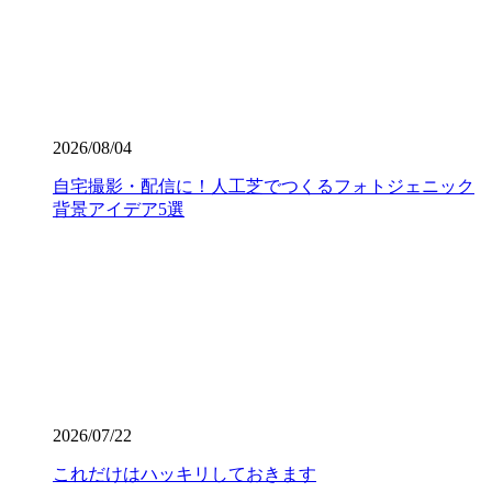
術」です。どんなに高級な人工芝を使っても、下地の処理
が甘かったり継ぎ目の接合が未熟だったりすると、数年で
凹凸ができたり隙間から雑草が生えたりしてしまいます。
ワイズヴェルデでは下請け業者に丸投げせず、自社スタッ
フが責任を持って基礎から敷き込みまで一貫して行いま
す。細部までピシっと揃った、見ていて気持ちが良いほど
2026/08/04
のフラットな仕上がりは、多くのお客様から高い評価をい
ただいております。プロの職人魂が宿る仕上がりをご提案
自宅撮影・配信に！人工芝でつくるフォトジェニック
します。後悔しないお庭づくりは、信頼できる施工店選び
背景アイデア5選
から始まります。
2026.7.16
人工芝の寿命は一般的に5年から10年と言われています
が、ホームセンターなどの低価格すぎる製品は、紫外線に
よる劣化で数年でボロボロになってしまうこともありま
す。その点、ワイズヴェルデの製品は15年の耐用を実証済
みです。長期間の使用に耐えうる高品質な素材選びこそ
が、結果として交換回数を減らし、最もコストパフォーマ
2026/07/22
ンスに優れた選択となります。一度の工事で長く愛用して
いただきたいという思いから、私たちは耐久性の試験を繰
これだけはハッキリしておきます
り返しています。将来のメンテナンス費用まで見据えた賢