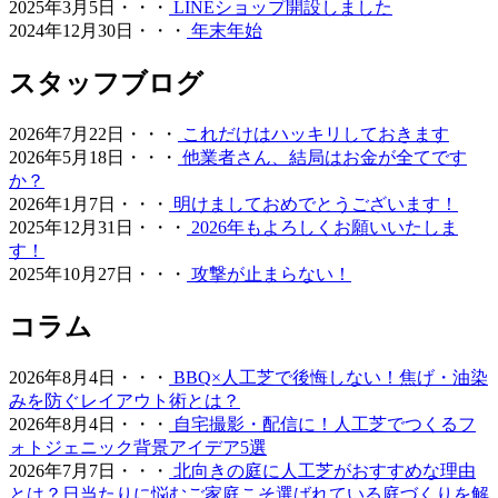
2025年3月5日・・・
LINEショップ開設しました
2024年12月30日・・・
年末年始
お庭の雑草対策でお悩みではありませんか。ワイズヴェル
デは人工芝のメーカーとして、高品質な製品と経験豊富な
スタッフブログ
自社社員による丁寧な施工を徹底しております。10年以上
の耐久性を誇る当社の人工芝は、面倒な草むしりや水やり
が一切不要で、除草剤や殺虫剤などの薬剤を使う必要もあ
2026年7月22日・・・
これだけはハッキリしておきます
りません。お子様やペットが直接触れても健康的で安心な
2026年5月18日・・・
他業者さん、結局はお金が全てです
環境を、千葉や神奈川など関東近郊の皆様へお届けいたし
か？
ます。メーカー直営だからこそ可能な、細部まで妥協のな
2026年1月7日・・・
明けましておめでとうございます！
い敷き込み技術をぜひ実感してください。お庭のリフォー
2025年12月31日・・・
2026年もよろしくお願いいたしま
ムを通じて、家族が笑顔で集まれる空間づくりをご提案い
す！
たします。
2025年10月27日・・・
攻撃が止まらない！
2026.4.27
コラム
ワイズヴェルデが関東エリアで選ばれ続ける理由は、製品
開発から施工、アフターフォローまでを一貫して自社で完
2026年8月4日・・・
BBQ×人工芝で後悔しない！焦げ・油染
結させる「責任の重さ」にあります。お客さまからいただ
みを防ぐレイアウト術とは？
く「頼んでよかった」という声は、私たちがマージンを省
2026年8月4日・・・
自宅撮影・配信に！人工芝でつくるフ
き、現場の技術向上に投資し続けてきた結果です。施工実
ォトジェニック背景アイデア5選
績の多さは、それだけ多様な地盤や形状に対応してきた
2026年7月7日・・・
北向きの庭に人工芝がおすすめな理由
証。人工芝という一過性の買い物ではなく、10年先も続く
とは？日当たりに悩むご家庭こそ選ばれている庭づくりを解