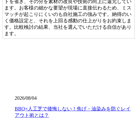
トを省き、その分を素材の改良や技術の向上に還元してい
ます。お客様の細かな要望が現場に直接伝わるため、ミス
マッチが起こりにくいのも自社施工の強みです。納得のい
く価格設定と、それを上回る感動の仕上がりをお約束しま
す。比較検討の結果、当社を選んでいただける自信があり
ます。
2026.7.28
当社の人工芝は、厳しい世界基準である海外のFIFA認定を
クリアした、選りすぐりの提携工場から直接仕入れていま
す。この認定は、スポーツにおける激しい衝撃や摩擦への
耐久性が保証されている証です。お子様が全力で走り回っ
たり、サッカーやゴルフの練習を毎日繰り返したりして
も、芝が寝にくく強靭な復元力を発揮します。家族みんな
が安全に、そしてアクティブに過ごせる空間を、確かな品
2026/08/04
質の製品で構築いたします。個人宅からスポーツ施設ま
で、幅広い対応が可能です。まずは無料見積もりで、プロ
BBQ×人工芝で後悔しない！焦げ・油染みを防ぐレイ
仕様の品質をご検討ください。
アウト術とは？
2026.7.23
業者の選定で最も重要なのは、実は製品以上に「施工技