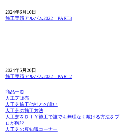
人工芝選びで最も重要なのが耐用年数です。安価な製品は
2～3年で色褪せやへたりが生じますが、ワイズヴェルデの
2024年6月10日
製品は15年の耐用期間を実証済みです。東京都や茨城県な
施工実績アルバム2022 PART3
ど、気象条件が異なる地域でも長期間にわたり初期の美し
さと機能を維持します。一般的に5～10年と言われる業界
水準を大きく上回る耐久性は、徹底した品質管理と厳選さ
れた素材選びの証です。初期費用だけでなく、張り替えま
での期間を含めたトータルコストで比較すれば、弊社の高
品質な人工芝が圧倒的に経済的です。長く愛せる、本物の
品質をお約束いたします。
2026.3.25
2024年5月20日
施工実績アルバム2022 PART2
「人工芝は高価」という先入観をお持ちではありません
か？ワイズヴェルデは、FC加盟店を通さない独自メーカー
直販体制を確立しています。中間マージンや余計な広告費
商品一覧
を徹底的に排除することで、高品質な製品を驚きの低価格
人工芝販売
で提供可能です。関東地方でナンバーワンの施工実績を誇
人工芝施工他社との違い
る弊社だからこそ、コストパフォーマンスと質の高さを両
人工芝の施工方法
立できます。メーカー自らが施工まで一貫して責任を持つ
人工芝をＤＩＹ施工で誰でも無理なく敷ける方法をプ
スタイルは、お客様の安心感にも繋がっています。費用を
ロが解説
抑えつつ、最高水準の仕上がりを求めるなら、ぜひ弊社の
人工芝の豆知識コーナー