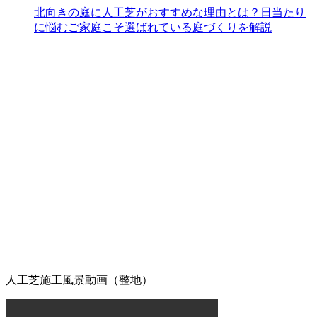
洗いも可能なため、清潔な状態を長く保てます。ただし、
北向きの庭に人工芝がおすすめな理由とは？日当たり
素材の特性上、熱湯を直接かけたり火気を近づけすぎたり
に悩むご家庭こそ選ばれている庭づくりを解説
することには注意が必要です。耐熱温度を守ることで、美
しいグリーンを長く愛用していただけます。施工後のアフ
ターケアやお手入れ方法の詳細まで、私たちがトータルで
サポートさせていただきます。安心してアウトドアを楽し
めるお庭作りを実現します。
2026.6.24
人工芝の最大の魅力は、施工後の維持管理が驚くほど楽な
点にあります。日々の掃除は竹ぼうきで軽く掃くか、掃除
機でゴミを吸い取るだけで完了します。天然芝のように肥
料を与えたり、定期的に芝刈り機を動かしたりする必要は
ありません。常に清潔で美しい状態を保つための簡単なコ
ツについても、お引き渡し時に専門スタッフが丁寧にお伝
えしております。忙しい現代人にとって、お庭を「維持す
るための作業場」から「心からくつろげるリラックススペ
ース」へ変えることは、生活の質を大きく向上させます。
管理の負担を減らし、ゆとりある時間をご提案いたしま
人工芝施工風景動画（整地）
す。
2026.6.18