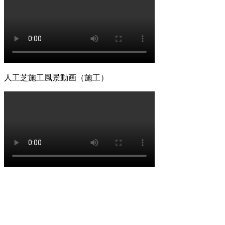
愛犬やペットと暮らすご家庭には、クッション性と清潔さ
を両立した人工芝が非常におすすめです。ベランダや屋
上、お庭の一部に敷くことで、足腰への負担を軽減しつ
つ、雨の日でも手足を汚さずに遊べる専用ドッグランが完
成します。当社の人工芝は高密度で耐久性が高いため、大
型犬が走り回っても簡単にはへたりません。防臭対策や、
人工芝施工風景動画（施工）
排泄物があった際の清掃のしやすさについても、飼い主様
の飼育状況に合わせた最適なプランをご提案させていただ
きます。ペットも家族の一員として、ストレスなく自由に
動き回れる健康的な住環境を一緒に形にしていきましょ
う。
2026.6.11
「人工芝はプラスチック感が強くて安っぽい」という古い
イメージをお持ちの方こそ、ぜひ当社の製品を手に取って
みてください。最新のモデルは複数の色を混生させ、葉の
向きやツヤまで計算されており、驚くほど自然な風合いで
す。一度敷けば10年以上にわたり美しい景観を維持でき、
資産価値の維持にも貢献します。お仕事や育児、家事で忙
しく、お庭の手入れに十分な時間を割けない皆様へ、手間