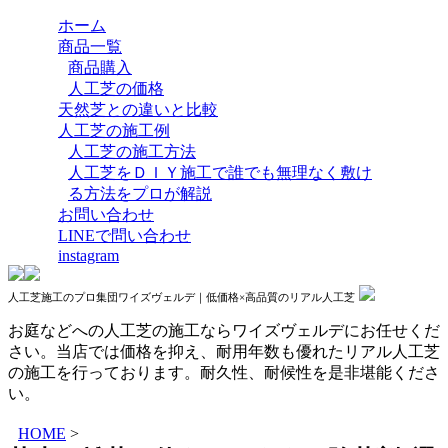
ホーム
商品一覧
商品購入
人工芝の価格
天然芝との違いと比較
人工芝の施工例
人工芝の施工方法
人工芝をＤＩＹ施工で誰でも無理なく敷け
る方法をプロが解説
お問い合わせ
LINEで問い合わせ
instagram
人工芝施工のプロ集団ワイズヴェルデ｜低価格×高品質のリアル人工芝
お庭などへの人工芝の施工ならワイズヴェルデにお任せくだ
さい。当店では価格を抑え、耐用年数も優れたリアル人工芝
の施工を行っております。耐久性、耐候性を是非堪能くださ
い。
HOME
>