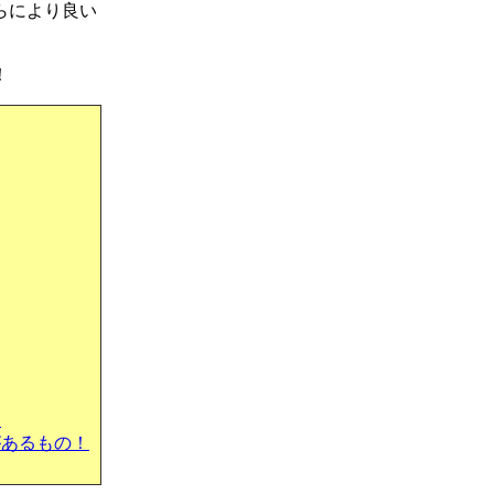
らにより良い
！
！
があるもの！