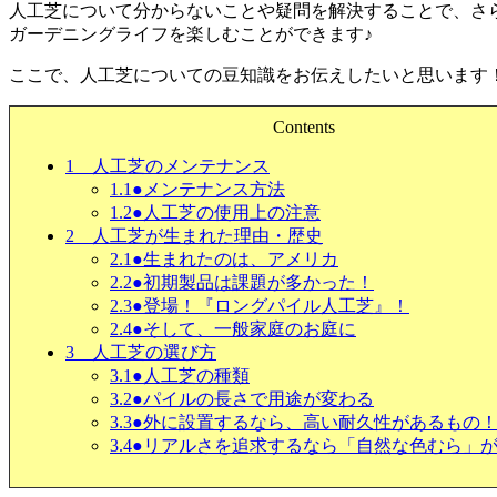
人工芝について分からないことや疑問を解決することで、さ
ガーデニングライフを楽しむことができます♪
ここで、人工芝についての豆知識をお伝えしたいと思います
Contents
1
人工芝のメンテナンス
1.1
●メンテナンス方法
1.2
●人工芝の使用上の注意
2
人工芝が生まれた理由・歴史
2.1
●生まれたのは、アメリカ
2.2
●初期製品は課題が多かった！
2.3
●登場！『ロングパイル人工芝』！
2.4
●そして、一般家庭のお庭に
3
人工芝の選び方
3.1
●人工芝の種類
3.2
●パイルの長さで用途が変わる
3.3
●外に設置するなら、高い耐久性があるもの
3.4
●リアルさを追求するなら「自然な色むら」