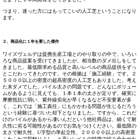
つまり、迷った方にはもってこいの人工芝ということになり
ます。
２、商品化に１年を要した傑作
ワイズヴェルデは提携生産工場とのやり取りの中で、いろい
ろな商品提案を受けてきましたが、相当数のダメ出しをして
きました。最低限求める品質と高いレベルの商品提供をずっ
とこだわってきたのです。その根拠は「施工経験」です。２
５０００以上の密度の超高密度の人工芝もありました。考え
た末ダメでした。パイル太さの問題です。どんなにボリュー
ムがあるように見えても、１本１本の太さが足りず、確実に
摩擦抵抗に弱い、紫外線劣化が早くなるなど不安要素が多
く、これでは「施工責任」にもかかわる問題が生じるだろう
という経験に基づいた却下となりました。ですから、これだ
けのパイルがあるから凄いんだという他社商品は、細くて耐
久性に劣る可能性があるのでお気をつけください。最低限の
太さで耐久性、U字型の準起立性、２００００以上の高密度
ふわふわで肌触りよし、と高いレベルの特徴で組み合わせた