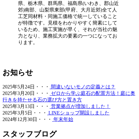
県、栃木県、群馬県、福島県(いわき、郡山近
しいグリーンを長く愛用していただけます。施工後のアフ
郊)南部、山梨県東部(甲府、大月近郊)全て人
ターケアやお手入れ方法の詳細まで、私たちがトータルで
工芝同材料・同施工価格で統一していること
サポートさせていただきます。安心してアウトドアを楽し
が特徴です。見積をわかりやすく簡素にして
めるお庭作りを実現します。
いるため、施工実施が早く、それが当社の魅
2026.6.24
力となり、業務拡大の要素の一つになってお
ります。
人工芝の最大の魅力は、施工後の維持管理が驚くほど楽な
点にあります。日々の掃除は竹ぼうきで軽く掃くか、掃除
機でゴミを吸い取るだけで完了します。天然芝のように肥
料を与えたり、定期的に芝刈り機を動かしたりする必要は
ありません。常に清潔で美しい状態を保つための簡単なコ
お知らせ
ツについても、お引き渡し時に専門スタッフが丁寧にお伝
えしております。忙しい現代人にとって、お庭を「維持す
2025年5月24日・・・
間違いないモノの定義とは？
るための作業場」から「心からくつろげるリラックススペ
2025年3月20日・・・
ゼロから学ぶ庭石の配置方法！庭に奥
ース」へ変えることは、生活の質を大きく向上させます。
行きを持たせる石の選び方と置き方
管理の負担を減らし、ゆとりある時間をご提案いたしま
2025年3月13日・・・
営業拠点が増加しました！
す。
2025年3月5日・・・
LINEショップ開設しました
2024年12月30日・・・
年末年始
2026.6.18
愛犬やペットと暮らすご家庭には、クッション性と清潔さ
スタッフブログ
を両立した人工芝が非常におすすめです。ベランダや屋