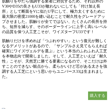
肌触りをやたら強調する業者に対抗するため、それ以外の
V30やD35の良さもU33が敵わないにしても「付け加え長
所」として断面をVに似たU字にして、極力太くするために
最大限の密度21000を縫い込むことで耐久性をグレードアッ
プさせました。肌触りが全てではない、たくさんの長所を持
ち、短所を減らす、そのボーダーラインに上手く高いレベル
の品質を保つ人工芝こそが、ワイズターフU33です！
肌触りだけを求めれば「つぶれやすい」という復元が難しく
なるデメリットがあるので、「サンプルさえ見てもらえれば
確実にワイズヴェルデを選ぶ」という本当のふわふわ人工芝
を本物志向で開発しました。そして、人工芝といえば「耐久
性」こそが、天然芝に勝てる要素になるので、そこだけは外
すことのできない観点から、柔らかいけど芯がある太さを強
調する人工芝にという思いからユニバース33は生まれまし
た。
購入する