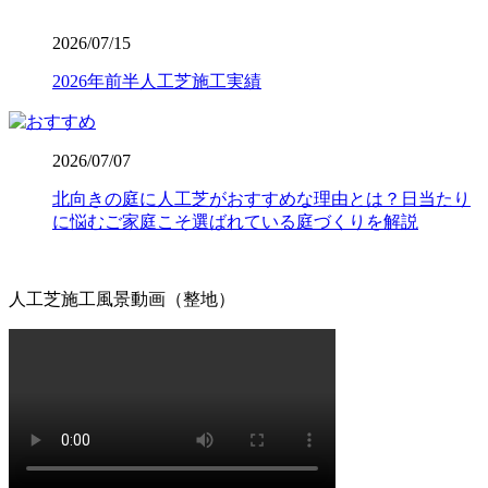
凹凸ができたり隙間から雑草が生えたりしてしまいます。
ワイズヴェルデでは下請け業者に丸投げせず、自社スタッ
2026/07/15
フが責任を持って基礎から敷き込みまで一貫して行いま
す。細部までピシっと揃った、見ていて気持ちが良いほど
2026年前半人工芝施工実績
のフラットな仕上がりは、多くのお客様から高い評価をい
ただいております。プロの職人魂が宿る仕上がりをご提案
します。後悔しないお庭づくりは、信頼できる施工店選び
2026/07/07
から始まります。
北向きの庭に人工芝がおすすめな理由とは？日当たり
2026.7.16
に悩むご家庭こそ選ばれている庭づくりを解説
人工芝の寿命は一般的に5年から10年と言われています
が、ホームセンターなどの低価格すぎる製品は、紫外線に
よる劣化で数年でボロボロになってしまうこともありま
人工芝施工風景動画（整地）
す。その点、ワイズヴェルデの製品は15年の耐用を実証済
みです。長期間の使用に耐えうる高品質な素材選びこそ
が、結果として交換回数を減らし、最もコストパフォーマ
ンスに優れた選択となります。一度の工事で長く愛用して
いただきたいという思いから、私たちは耐久性の試験を繰
り返しています。将来のメンテナンス費用まで見据えた賢
いお庭づくりを、専門家の視点から支えます。
2026.7.8