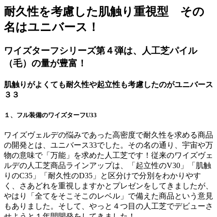
耐久性を考慮した肌触り重視型 その
名はユニバース！
ワイズターフシリーズ第４弾は、人工芝パイル
（毛）の量が豊富！
肌触りがよくても耐久性や起立性も考慮したのがユニバース
３３
１、フル装備のワイズターフU33
ワイズヴェルデの悩みであった高密度で耐久性を求める商品
の開発とは、ユニバース33でした。その名の通り、宇宙や万
物の意味で「万能」を求めた人工芝です！従来のワイズヴェ
ルデの人工芝商品ラインアップは、「起立性のV30」「肌触
りのC35」「耐久性のD35」と区分けで分別をわかりやす
く、さあどれを重視しますかとプレゼンをしてきましたが、
やはり「全てをそこそこのレベル」で備えた商品という意見
もありました。そして、やっと４つ目の人工芝でデビューさ
せようと１年間開発をしてきました！