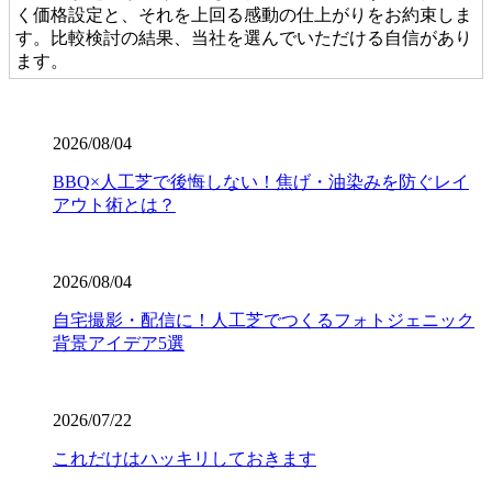
く価格設定と、それを上回る感動の仕上がりをお約束しま
す。比較検討の結果、当社を選んでいただける自信があり
ます。
2026.7.28
当社の人工芝は、厳しい世界基準である海外のFIFA認定を
2026/08/04
クリアした、選りすぐりの提携工場から直接仕入れていま
BBQ×人工芝で後悔しない！焦げ・油染みを防ぐレイ
す。この認定は、スポーツにおける激しい衝撃や摩擦への
アウト術とは？
耐久性が保証されている証です。お子様が全力で走り回っ
たり、サッカーやゴルフの練習を毎日繰り返したりして
も、芝が寝にくく強靭な復元力を発揮します。家族みんな
が安全に、そしてアクティブに過ごせる空間を、確かな品
2026/08/04
質の製品で構築いたします。個人宅からスポーツ施設ま
自宅撮影・配信に！人工芝でつくるフォトジェニック
で、幅広い対応が可能です。まずは無料見積もりで、プロ
背景アイデア5選
仕様の品質をご検討ください。
2026.7.23
2026/07/22
業者の選定で最も重要なのは、実は製品以上に「施工技
術」です。どんなに高級な人工芝を使っても、下地の処理
これだけはハッキリしておきます
が甘かったり継ぎ目の接合が未熟だったりすると、数年で