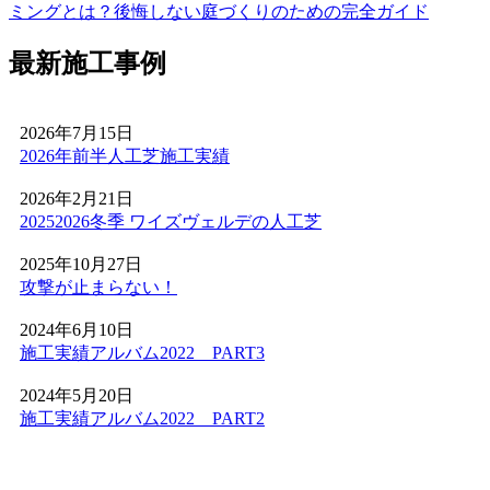
方が増えています。機能性と美観を両立させましょう。
ミングとは？後悔しない庭づくりのための完全ガイド
2026.6.4
最新施工事例
プロスポーツの現場でも選ばれる信頼の品質が当社の自慢
です。東京ドームや京セラドームといった日本を代表する
大規模施設、さらには本格的なテニスコートなど、激しい
2026年7月15日
動きと高い摩擦が求められる場所にもワイズヴェルデの人
2026年前半人工芝施工実績
工芝は導入されています。この高い耐久性と、日常的なメ
ンテナンスのしやすさは、広い敷地を管理される法人様や
2026年2月21日
自治体様からも高く評価されています。摩耗に強く、長期
20252026冬季 ワイズヴェルデの人工芝
間にわたって競技パフォーマンスを維持できるため、スポ
ーツ施設のリニューアルやフットサルコートの新設もぜひ
2025年10月27日
ご相談ください。プロ基準の品質を一般のご家庭にもお届
攻撃が止まらない！
けします。
2024年6月10日
2026.5.28
施工実績アルバム2022 PART3
人工芝の技術革新により、現在では天然芝と見分けがつか
2024年5月20日
ないほどの美しさとリアルな質感が実現されています。一
施工実績アルバム2022 PART2
年中鮮やかな緑を保てるため、景観を重視する個人宅の主
庭やアプローチにも最適です。DIYに挑戦される方もいら
っしゃいますが、経年による端のめくれや、仕上がりの差