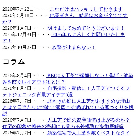
上、お庭の一部に敷くことで、足腰への負担を軽減しつ
2026年7月22日・・・
これだけはハッキリしておきます
つ、雨の日でも手足を汚さずに遊べる専用ドッグランが完
2026年5月18日・・・
他業者さん、結局はお金が全てです
成します。当社の人工芝は高密度で耐久性が高いため、大
か？
型犬が走り回っても簡単にはへたりません。防臭対策や、
2026年1月7日・・・
明けましておめでとうございます！
排泄物があった際の清掃のしやすさについても、飼い主様
2025年12月31日・・・
2026年もよろしくお願いいたしま
の飼育状況に合わせた最適なプランをご提案させていただ
す！
きます。ペットも家族の一員として、ストレスなく自由に
2025年10月27日・・・
攻撃が止まらない！
動き回れる健康的な住環境を一緒に形にしていきましょ
う。
コラム
2026.6.11
2026年8月4日・・・
BBQ×人工芝で後悔しない！焦げ・油染
「人工芝はプラスチック感が強くて安っぽい」という古い
みを防ぐレイアウト術とは？
イメージをお持ちの方こそ、ぜひ当社の製品を手に取って
2026年8月4日・・・
自宅撮影・配信に！人工芝でつくるフ
みてください。最新のモデルは複数の色を混生させ、葉の
ォトジェニック背景アイデア5選
向きやツヤまで計算されており、驚くほど自然な風合いで
2026年7月7日・・・
北向きの庭に人工芝がおすすめな理由
す。一度敷けば10年以上にわたり美しい景観を維持でき、
とは？日当たりに悩むご家庭こそ選ばれている庭づくりを解
資産価値の維持にも貢献します。お仕事や育児、家事で忙
説
しく、お庭の手入れに十分な時間を割けない皆様へ、手間
2026年7月7日・・・
人工芝で庭の資産価値は上がるのか？
いらずで上質な暮らしをご提案いたします。住宅街でも、
住宅の印象や将来の売却にも関わる外構選びを徹底解説
お隣への枯れ葉の飛散を防ぐ対策として人工芝を選ばれる
2026年7月7日・・・
新築住宅で人工芝を敷くベストなタイ