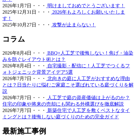
2026.6.11
2026年1月7日・・・
明けましておめでとうございます！
2025年12月31日・・・
2026年もよろしくお願いいたしま
「人工芝はプラスチック感が強くて安っぽい」という古い
す！
イメージをお持ちの方こそ、ぜひ当社の製品を手に取って
2025年10月27日・・・
攻撃が止まらない！
みてください。最新のモデルは複数の色を混生させ、葉の
向きやツヤまで計算されており、驚くほど自然な風合いで
コラム
す。一度敷けば10年以上にわたり美しい景観を維持でき、
資産価値の維持にも貢献します。お仕事や育児、家事で忙
2026年8月4日・・・
BBQ×人工芝で後悔しない！焦げ・油染
しく、お庭の手入れに十分な時間を割けない皆様へ、手間
みを防ぐレイアウト術とは？
いらずで上質な暮らしをご提案いたします。住宅街でも、
2026年8月4日・・・
自宅撮影・配信に！人工芝でつくるフ
お隣への枯れ葉の飛散を防ぐ対策として人工芝を選ばれる
ォトジェニック背景アイデア5選
方が増えています。機能性と美観を両立させましょう。
2026年7月7日・・・
北向きの庭に人工芝がおすすめな理由
2026.6.4
とは？日当たりに悩むご家庭こそ選ばれている庭づくりを解
説
プロスポーツの現場でも選ばれる信頼の品質が当社の自慢
2026年7月7日・・・
人工芝で庭の資産価値は上がるのか？
です。東京ドームや京セラドームといった日本を代表する
住宅の印象や将来の売却にも関わる外構選びを徹底解説
大規模施設、さらには本格的なテニスコートなど、激しい
2026年7月7日・・・
新築住宅で人工芝を敷くベストなタイ
動きと高い摩擦が求められる場所にもワイズヴェルデの人
ミングとは？後悔しない庭づくりのための完全ガイド
工芝は導入されています。この高い耐久性と、日常的なメ
ンテナンスのしやすさは、広い敷地を管理される法人様や
最新施工事例
自治体様からも高く評価されています。摩耗に強く、長期