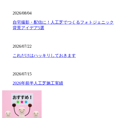
たり、サッカーやゴルフの練習を毎日繰り返したりして
も、芝が寝にくく強靭な復元力を発揮します。家族みんな
が安全に、そしてアクティブに過ごせる空間を、確かな品
2026/08/04
質の製品で構築いたします。個人宅からスポーツ施設ま
自宅撮影・配信に！人工芝でつくるフォトジェニック
で、幅広い対応が可能です。まずは無料見積もりで、プロ
背景アイデア5選
仕様の品質をご検討ください。
2026.7.23
2026/07/22
業者の選定で最も重要なのは、実は製品以上に「施工技
術」です。どんなに高級な人工芝を使っても、下地の処理
これだけはハッキリしておきます
が甘かったり継ぎ目の接合が未熟だったりすると、数年で
凹凸ができたり隙間から雑草が生えたりしてしまいます。
ワイズヴェルデでは下請け業者に丸投げせず、自社スタッ
2026/07/15
フが責任を持って基礎から敷き込みまで一貫して行いま
す。細部までピシっと揃った、見ていて気持ちが良いほど
2026年前半人工芝施工実績
のフラットな仕上がりは、多くのお客様から高い評価をい
ただいております。プロの職人魂が宿る仕上がりをご提案
します。後悔しないお庭づくりは、信頼できる施工店選び
から始まります。
2026.7.16