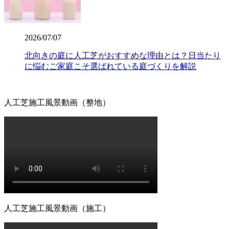
人工芝の寿命は一般的に5年から10年と言われています
が、ホームセンターなどの低価格すぎる製品は、紫外線に
よる劣化で数年でボロボロになってしまうこともありま
2026/07/07
す。その点、ワイズヴェルデの製品は15年の耐用を実証済
みです。長期間の使用に耐えうる高品質な素材選びこそ
北向きの庭に人工芝がおすすめな理由とは？日当たり
が、結果として交換回数を減らし、最もコストパフォーマ
に悩むご家庭こそ選ばれている庭づくりを解説
ンスに優れた選択となります。一度の工事で長く愛用して
いただきたいという思いから、私たちは耐久性の試験を繰
り返しています。将来のメンテナンス費用まで見据えた賢
人工芝施工風景動画（整地）
いお庭づくりを、専門家の視点から支えます。
2026.7.8
「人工芝を導入したいけれど、初期費用が気になる」とい
う方は、ぜひメーカー直営のワイズヴェルデにご注目くだ
さい。当社はフランチャイズ制をとらず、代理店を介さな
いことで中間マージンを徹底的にカットし、高品質ながら
リーズナブルな価格を実現しました。この独自流通経路が
あるからこそ、ワンランク上の製品を予算内で提供するこ
とが可能です。関東圏内での施工実績はトップクラスを誇
人工芝施工風景動画（施工）
り、大規模な工事から小さなお庭まで幅広く対応しており
ます。まずは無料の現地調査で、具体的なコストパフォー