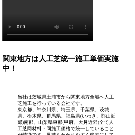
マンスの高さをご確認ください。任せて安心の直営体制で
す。
2026.7.1
お庭でのバーベキューは家族や友人との格別なひとときで
すが、食べこぼしや油汚れが心配という方も多いでしょ
う。当社の人工芝なら、万が一汚れても中性洗剤とモップ
を使用して、ご家庭で簡単に拭き取ることができます。水
洗いも可能なため、清潔な状態を長く保てます。ただし、
関東地方は人工芝統一施工単価実施
素材の特性上、熱湯を直接かけたり火気を近づけすぎたり
中！
することには注意が必要です。耐熱温度を守ることで、美
しいグリーンを長く愛用していただけます。施工後のアフ
ターケアやお手入れ方法の詳細まで、私たちがトータルで
サポートさせていただきます。安心してアウトドアを楽し
めるお庭作りを実現します。
当社は茨城県土浦市から関東地方全域へ人工
芝施工を行っている会社です。
2026.6.24
東京都、神奈川県、埼玉県、千葉県、茨城
県、栃木県、群馬県、福島県(いわき、郡山近
人工芝の最大の魅力は、施工後の維持管理が驚くほど楽な
郊)南部、山梨県東部(甲府、大月近郊)全て人
点にあります。日々の掃除は竹ぼうきで軽く掃くか、掃除
工芝同材料・同施工価格で統一していること
機でゴミを吸い取るだけで完了します。天然芝のように肥
が特徴です。見積をわかりやすく簡素にして