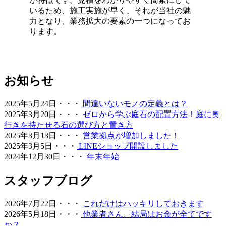
料を与えたり、定期的に芝刈り機を動かしたりする必要は
いるため、施工実施が早く、それが当社の魅
ありません。常に清潔で美しい状態を保つための簡単なコ
力となり、業務拡大の要素の一つになってお
ツについても、お引き渡し時に専門スタッフが丁寧にお伝
ります。
えしております。忙しい現代人にとって、お庭を「維持す
るための作業場」から「心からくつろげるリラックススペ
ース」へ変えることは、生活の質を大きく向上させます。
管理の負担を減らし、ゆとりある時間をご提案いたしま
す。
お知らせ
2026.6.18
2025年5月24日・・・
間違いないモノの定義とは？
愛犬やペットと暮らすご家庭には、クッション性と清潔さ
2025年3月20日・・・
ゼロから学ぶ庭石の配置方法！庭に奥
を両立した人工芝が非常におすすめです。ベランダや屋
行きを持たせる石の選び方と置き方
上、お庭の一部に敷くことで、足腰への負担を軽減しつ
2025年3月13日・・・
営業拠点が増加しました！
つ、雨の日でも手足を汚さずに遊べる専用ドッグランが完
2025年3月5日・・・
LINEショップ開設しました
成します。当社の人工芝は高密度で耐久性が高いため、大
2024年12月30日・・・
年末年始
型犬が走り回っても簡単にはへたりません。防臭対策や、
排泄物があった際の清掃のしやすさについても、飼い主様
スタッフブログ
の飼育状況に合わせた最適なプランをご提案させていただ
きます。ペットも家族の一員として、ストレスなく自由に
2026年7月22日・・・
これだけはハッキリしておきます
動き回れる健康的な住環境を一緒に形にしていきましょ
2026年5月18日・・・
他業者さん、結局はお金が全てです
う。
か？