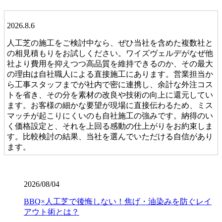
2026.8.6
人工芝の施工をご検討中なら、ぜひ当社を含めた複数社と
の相見積もりをお試しください。ワイズヴェルデがなぜ他
社より費用を抑えつつ高品質を維持できるのか、その最大
の理由は自社職人による直接施工にあります。営業担当か
ら工事スタッフまでが社内で密に連携し、余計な外注コス
トを省き、その分を素材の改良や技術の向上に還元してい
ます。お客様の細かな要望が現場に直接伝わるため、ミス
マッチが起こりにくいのも自社施工の強みです。納得のい
く価格設定と、それを上回る感動の仕上がりをお約束しま
す。比較検討の結果、当社を選んでいただける自信があり
ます。
2026.7.28
当社の人工芝は、厳しい世界基準である海外のFIFA認定を
2026/08/04
クリアした、選りすぐりの提携工場から直接仕入れていま
BBQ×人工芝で後悔しない！焦げ・油染みを防ぐレイ
す。この認定は、スポーツにおける激しい衝撃や摩擦への
アウト術とは？
耐久性が保証されている証です。お子様が全力で走り回っ