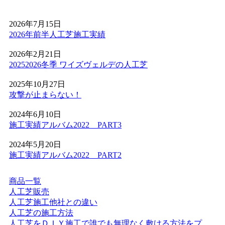
間にわたって競技パフォーマンスを維持できるため、スポ
ーツ施設のリニューアルやフットサルコートの新設もぜひ
2026年7月15日
ご相談ください。プロ基準の品質を一般のご家庭にもお届
2026年前半人工芝施工実績
けします。
2026年2月21日
2026.5.28
20252026冬季 ワイズヴェルデの人工芝
人工芝の技術革新により、現在では天然芝と見分けがつか
ないほどの美しさとリアルな質感が実現されています。一
2025年10月27日
年中鮮やかな緑を保てるため、景観を重視する個人宅の主
攻撃が止まらない！
庭やアプローチにも最適です。DIYに挑戦される方もいら
2024年6月10日
っしゃいますが、経年による端のめくれや、仕上がりの差
施工実績アルバム2022 PART3
が出る継ぎ目の処理などは、プロである私たちにお任せく
ださい。施工実績も豊富にあり、土地の形状に合わせた精
2024年5月20日
密なカット技術で、まるで一枚の絨毯のような美しい仕上
施工実績アルバム2022 PART2
がりをお約束します。メンテナンスフリーで、四季を通じ
てお庭を眺める楽しみをご提供いたします。
商品一覧
2026.5.19
人工芝販売
人工芝施工他社との違い
最近では幼稚園や保育園、学校の校庭に人工芝を導入する
人工芝の施工方法
ケースが非常に増えています。当社の人工芝は水はけが非
人工芝をＤＩＹ施工で誰でも無理なく敷ける方法をプ
常に良いため、雨上がりでも泥にまみれることなく、子ど