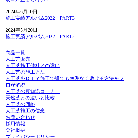
けします。
2024年6月10日
2026.5.28
施工実績アルバム2022 PART3
人工芝の技術革新により、現在では天然芝と見分けがつか
2024年5月20日
ないほどの美しさとリアルな質感が実現されています。一
施工実績アルバム2022 PART2
年中鮮やかな緑を保てるため、景観を重視する個人宅の主
庭やアプローチにも最適です。DIYに挑戦される方もいら
商品一覧
っしゃいますが、経年による端のめくれや、仕上がりの差
人工芝販売
が出る継ぎ目の処理などは、プロである私たちにお任せく
人工芝施工他社との違い
ださい。施工実績も豊富にあり、土地の形状に合わせた精
人工芝の施工方法
密なカット技術で、まるで一枚の絨毯のような美しい仕上
人工芝をＤＩＹ施工で誰でも無理なく敷ける方法をプ
がりをお約束します。メンテナンスフリーで、四季を通じ
ロが解説
てお庭を眺める楽しみをご提供いたします。
人工芝の豆知識コーナー
2026.5.19
天然芝との違いと比較
人工芝の価格
最近では幼稚園や保育園、学校の校庭に人工芝を導入する
人工芝施工の信念
ケースが非常に増えています。当社の人工芝は水はけが非
お問い合わせ
常に良いため、雨上がりでも泥にまみれることなく、子ど
採用情報
もたちがすぐにお外で遊べるのが最大のメリットです。都
会社概要
市部の施設でも、土埃の舞い上がりを防ぎ、限られたスペ
プライバシーポリシー