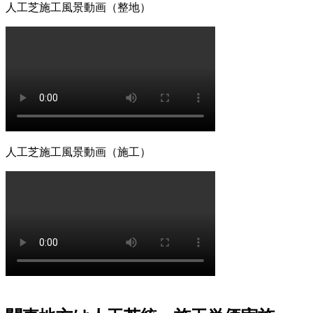
人工芝施工風景動画（整地）
す。その点、ワイズヴェルデの製品は15年の耐用を実証済
みです。長期間の使用に耐えうる高品質な素材選びこそ
が、結果として交換回数を減らし、最もコストパフォーマ
ンスに優れた選択となります。一度の工事で長く愛用して
いただきたいという思いから、私たちは耐久性の試験を繰
り返しています。将来のメンテナンス費用まで見据えた賢
いお庭づくりを、専門家の視点から支えます。
2026.7.8
「人工芝を導入したいけれど、初期費用が気になる」とい
人工芝施工風景動画（施工）
う方は、ぜひメーカー直営のワイズヴェルデにご注目くだ
さい。当社はフランチャイズ制をとらず、代理店を介さな
いことで中間マージンを徹底的にカットし、高品質ながら
リーズナブルな価格を実現しました。この独自流通経路が
あるからこそ、ワンランク上の製品を予算内で提供するこ
とが可能です。関東圏内での施工実績はトップクラスを誇
り、大規模な工事から小さなお庭まで幅広く対応しており
ます。まずは無料の現地調査で、具体的なコストパフォー
マンスの高さをご確認ください。任せて安心の直営体制で
す。