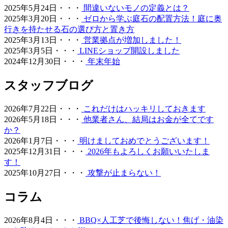
えしております。忙しい現代人にとって、お庭を「維持す
2025年5月24日・・・
間違いないモノの定義とは？
るための作業場」から「心からくつろげるリラックススペ
2025年3月20日・・・
ゼロから学ぶ庭石の配置方法！庭に奥
ース」へ変えることは、生活の質を大きく向上させます。
行きを持たせる石の選び方と置き方
管理の負担を減らし、ゆとりある時間をご提案いたしま
2025年3月13日・・・
営業拠点が増加しました！
す。
2025年3月5日・・・
LINEショップ開設しました
2024年12月30日・・・
年末年始
2026.6.18
愛犬やペットと暮らすご家庭には、クッション性と清潔さ
スタッフブログ
を両立した人工芝が非常におすすめです。ベランダや屋
上、お庭の一部に敷くことで、足腰への負担を軽減しつ
2026年7月22日・・・
これだけはハッキリしておきます
つ、雨の日でも手足を汚さずに遊べる専用ドッグランが完
2026年5月18日・・・
他業者さん、結局はお金が全てです
成します。当社の人工芝は高密度で耐久性が高いため、大
か？
型犬が走り回っても簡単にはへたりません。防臭対策や、
2026年1月7日・・・
明けましておめでとうございます！
排泄物があった際の清掃のしやすさについても、飼い主様
2025年12月31日・・・
2026年もよろしくお願いいたしま
の飼育状況に合わせた最適なプランをご提案させていただ
す！
きます。ペットも家族の一員として、ストレスなく自由に
2025年10月27日・・・
攻撃が止まらない！
動き回れる健康的な住環境を一緒に形にしていきましょ
う。
コラム
2026.6.11
2026年8月4日・・・
BBQ×人工芝で後悔しない！焦げ・油染
「人工芝はプラスチック感が強くて安っぽい」という古い