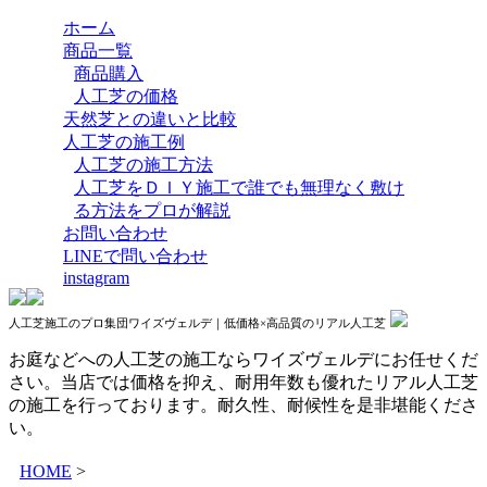
ホーム
商品一覧
商品購入
人工芝の価格
天然芝との違いと比較
人工芝の施工例
人工芝の施工方法
人工芝をＤＩＹ施工で誰でも無理なく敷け
る方法をプロが解説
お問い合わせ
LINEで問い合わせ
instagram
人工芝施工のプロ集団ワイズヴェルデ｜低価格×高品質のリアル人工芝
お庭などへの人工芝の施工ならワイズヴェルデにお任せくだ
さい。当店では価格を抑え、耐用年数も優れたリアル人工芝
の施工を行っております。耐久性、耐候性を是非堪能くださ
い。
HOME
>