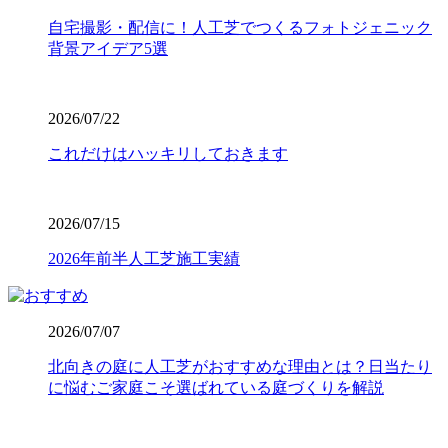
質の製品で構築いたします。個人宅からスポーツ施設ま
自宅撮影・配信に！人工芝でつくるフォトジェニック
で、幅広い対応が可能です。まずは無料見積もりで、プロ
背景アイデア5選
仕様の品質をご検討ください。
2026.7.23
2026/07/22
業者の選定で最も重要なのは、実は製品以上に「施工技
術」です。どんなに高級な人工芝を使っても、下地の処理
これだけはハッキリしておきます
が甘かったり継ぎ目の接合が未熟だったりすると、数年で
凹凸ができたり隙間から雑草が生えたりしてしまいます。
ワイズヴェルデでは下請け業者に丸投げせず、自社スタッ
2026/07/15
フが責任を持って基礎から敷き込みまで一貫して行いま
す。細部までピシっと揃った、見ていて気持ちが良いほど
2026年前半人工芝施工実績
のフラットな仕上がりは、多くのお客様から高い評価をい
ただいております。プロの職人魂が宿る仕上がりをご提案
します。後悔しないお庭づくりは、信頼できる施工店選び
2026/07/07
から始まります。
北向きの庭に人工芝がおすすめな理由とは？日当たり
2026.7.16
に悩むご家庭こそ選ばれている庭づくりを解説
人工芝の寿命は一般的に5年から10年と言われています
が、ホームセンターなどの低価格すぎる製品は、紫外線に
よる劣化で数年でボロボロになってしまうこともありま