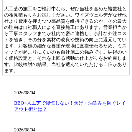
人工芝の施工をご検討中なら、ぜひ当社を含めた複数社と
の相見積もりをお試しください。ワイズヴェルデがなぜ他
社より費用を抑えつつ高品質を維持できるのか、その最大
の理由は自社職人による直接施工にあります。営業担当か
ら工事スタッフまでが社内で密に連携し、余計な外注コス
トを省き、その分を素材の改良や技術の向上に還元してい
ます。お客様の細かな要望が現場に直接伝わるため、ミス
マッチが起こりにくいのも自社施工の強みです。納得のい
く価格設定と、それを上回る感動の仕上がりをお約束しま
す。比較検討の結果、当社を選んでいただける自信があり
ます。
2026.7.28
当社の人工芝は、厳しい世界基準である海外のFIFA認定を
2026/08/04
クリアした、選りすぐりの提携工場から直接仕入れていま
BBQ×人工芝で後悔しない！焦げ・油染みを防ぐレイ
す。この認定は、スポーツにおける激しい衝撃や摩擦への
アウト術とは？
耐久性が保証されている証です。お子様が全力で走り回っ
たり、サッカーやゴルフの練習を毎日繰り返したりして
も、芝が寝にくく強靭な復元力を発揮します。家族みんな
が安全に、そしてアクティブに過ごせる空間を、確かな品
2026/08/04