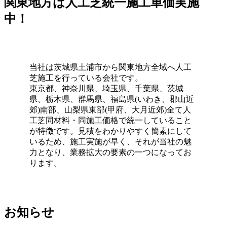
関東地方は人工芝統一施工単価実施
2026.7.1
中！
お庭でのバーベキューは家族や友人との格別なひとときで
すが、食べこぼしや油汚れが心配という方も多いでしょ
う。当社の人工芝なら、万が一汚れても中性洗剤とモップ
を使用して、ご家庭で簡単に拭き取ることができます。水
当社は茨城県土浦市から関東地方全域へ人工
洗いも可能なため、清潔な状態を長く保てます。ただし、
芝施工を行っている会社です。
素材の特性上、熱湯を直接かけたり火気を近づけすぎたり
東京都、神奈川県、埼玉県、千葉県、茨城
することには注意が必要です。耐熱温度を守ることで、美
県、栃木県、群馬県、福島県(いわき、郡山近
しいグリーンを長く愛用していただけます。施工後のアフ
郊)南部、山梨県東部(甲府、大月近郊)全て人
ターケアやお手入れ方法の詳細まで、私たちがトータルで
工芝同材料・同施工価格で統一していること
サポートさせていただきます。安心してアウトドアを楽し
が特徴です。見積をわかりやすく簡素にして
めるお庭作りを実現します。
いるため、施工実施が早く、それが当社の魅
2026.6.24
力となり、業務拡大の要素の一つになってお
ります。
人工芝の最大の魅力は、施工後の維持管理が驚くほど楽な
点にあります。日々の掃除は竹ぼうきで軽く掃くか、掃除
機でゴミを吸い取るだけで完了します。天然芝のように肥
料を与えたり、定期的に芝刈り機を動かしたりする必要は
ありません。常に清潔で美しい状態を保つための簡単なコ
お知らせ
ツについても、お引き渡し時に専門スタッフが丁寧にお伝