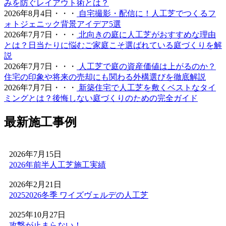
みを防ぐレイアウト術とは？
イメージをお持ちの方こそ、ぜひ当社の製品を手に取って
2026年8月4日・・・
自宅撮影・配信に！人工芝でつくるフ
みてください。最新のモデルは複数の色を混生させ、葉の
ォトジェニック背景アイデア5選
向きやツヤまで計算されており、驚くほど自然な風合いで
2026年7月7日・・・
北向きの庭に人工芝がおすすめな理由
す。一度敷けば10年以上にわたり美しい景観を維持でき、
とは？日当たりに悩むご家庭こそ選ばれている庭づくりを解
資産価値の維持にも貢献します。お仕事や育児、家事で忙
説
しく、お庭の手入れに十分な時間を割けない皆様へ、手間
2026年7月7日・・・
人工芝で庭の資産価値は上がるのか？
いらずで上質な暮らしをご提案いたします。住宅街でも、
住宅の印象や将来の売却にも関わる外構選びを徹底解説
お隣への枯れ葉の飛散を防ぐ対策として人工芝を選ばれる
2026年7月7日・・・
新築住宅で人工芝を敷くベストなタイ
方が増えています。機能性と美観を両立させましょう。
ミングとは？後悔しない庭づくりのための完全ガイド
2026.6.4
最新施工事例
プロスポーツの現場でも選ばれる信頼の品質が当社の自慢
です。東京ドームや京セラドームといった日本を代表する
大規模施設、さらには本格的なテニスコートなど、激しい
2026年7月15日
動きと高い摩擦が求められる場所にもワイズヴェルデの人
2026年前半人工芝施工実績
工芝は導入されています。この高い耐久性と、日常的なメ
ンテナンスのしやすさは、広い敷地を管理される法人様や
2026年2月21日
自治体様からも高く評価されています。摩耗に強く、長期
20252026冬季 ワイズヴェルデの人工芝
間にわたって競技パフォーマンスを維持できるため、スポ
ーツ施設のリニューアルやフットサルコートの新設もぜひ
2025年10月27日
ご相談ください。プロ基準の品質を一般のご家庭にもお届
攻撃が止まらない！