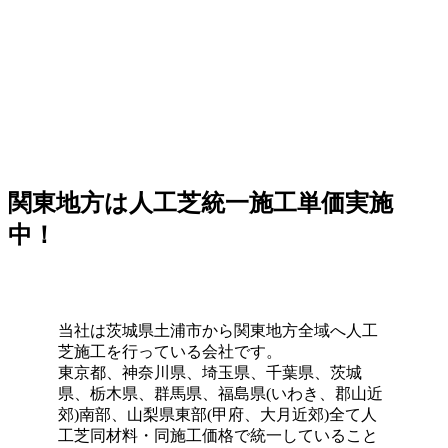
大規模施設、さらには本格的なテニスコートなど、激しい
動きと高い摩擦が求められる場所にもワイズヴェルデの人
工芝は導入されています。この高い耐久性と、日常的なメ
ンテナンスのしやすさは、広い敷地を管理される法人様や
自治体様からも高く評価されています。摩耗に強く、長期
間にわたって競技パフォーマンスを維持できるため、スポ
ーツ施設のリニューアルやフットサルコートの新設もぜひ
ご相談ください。プロ基準の品質を一般のご家庭にもお届
けします。
関東地方は人工芝統一施工単価実施
2026.5.28
中！
人工芝の技術革新により、現在では天然芝と見分けがつか
ないほどの美しさとリアルな質感が実現されています。一
年中鮮やかな緑を保てるため、景観を重視する個人宅の主
庭やアプローチにも最適です。DIYに挑戦される方もいら
当社は茨城県土浦市から関東地方全域へ人工
っしゃいますが、経年による端のめくれや、仕上がりの差
芝施工を行っている会社です。
が出る継ぎ目の処理などは、プロである私たちにお任せく
東京都、神奈川県、埼玉県、千葉県、茨城
ださい。施工実績も豊富にあり、土地の形状に合わせた精
県、栃木県、群馬県、福島県(いわき、郡山近
密なカット技術で、まるで一枚の絨毯のような美しい仕上
郊)南部、山梨県東部(甲府、大月近郊)全て人
がりをお約束します。メンテナンスフリーで、四季を通じ
工芝同材料・同施工価格で統一していること
てお庭を眺める楽しみをご提供いたします。