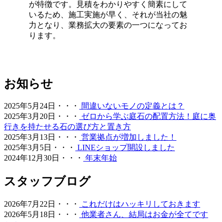
が特徴です。見積をわかりやすく簡素にして
2026.5.19
いるため、施工実施が早く、それが当社の魅
力となり、業務拡大の要素の一つになってお
最近では幼稚園や保育園、学校の校庭に人工芝を導入する
ります。
ケースが非常に増えています。当社の人工芝は水はけが非
常に良いため、雨上がりでも泥にまみれることなく、子ど
もたちがすぐにお外で遊べるのが最大のメリットです。都
市部の施設でも、土埃の舞い上がりを防ぎ、限られたスペ
お知らせ
ースを有効活用する手段として人工芝の設置をご提案して
おります。クッション性に優れた素材は、転倒時の怪我の
リスクも軽減します。防炎性能や安全性も国内基準をクリ
2025年5月24日・・・
間違いないモノの定義とは？
アしており、公共性の高い施設でも安心してご利用いただ
2025年3月20日・・・
ゼロから学ぶ庭石の配置方法！庭に奥
けます。快適な教育環境づくりを全力でお手伝いします。
行きを持たせる石の選び方と置き方
2025年3月13日・・・
営業拠点が増加しました！
2026.5.13
2025年3月5日・・・
LINEショップ開設しました
2024年12月30日・・・
年末年始
お庭の雑草対策でお悩みではありませんか。ワイズヴェル
デは人工芝のメーカーとして、高品質な製品と経験豊富な
スタッフブログ
自社社員による丁寧な施工を徹底しております。10年以上
の耐久性を誇る当社の人工芝は、面倒な草むしりや水やり
が一切不要で、除草剤や殺虫剤などの薬剤を使う必要もあ
2026年7月22日・・・
これだけはハッキリしておきます
りません。お子様やペットが直接触れても健康的で安心な
2026年5月18日・・・
他業者さん、結局はお金が全てです
環境を、千葉や神奈川など関東近郊の皆様へお届けいたし