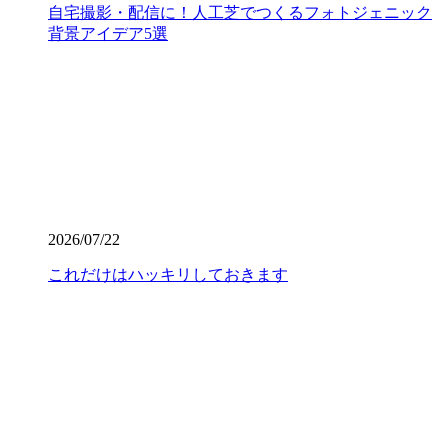
ただいております。プロの職人魂が宿る仕上がりをご提案
自宅撮影・配信に！人工芝でつくるフォトジェニック
します。後悔しないお庭づくりは、信頼できる施工店選び
背景アイデア5選
から始まります。
2026.7.16
人工芝の寿命は一般的に5年から10年と言われています
が、ホームセンターなどの低価格すぎる製品は、紫外線に
よる劣化で数年でボロボロになってしまうこともありま
す。その点、ワイズヴェルデの製品は15年の耐用を実証済
みです。長期間の使用に耐えうる高品質な素材選びこそ
が、結果として交換回数を減らし、最もコストパフォーマ
2026/07/22
ンスに優れた選択となります。一度の工事で長く愛用して
いただきたいという思いから、私たちは耐久性の試験を繰
これだけはハッキリしておきます
り返しています。将来のメンテナンス費用まで見据えた賢
いお庭づくりを、専門家の視点から支えます。
2026.7.8
「人工芝を導入したいけれど、初期費用が気になる」とい
う方は、ぜひメーカー直営のワイズヴェルデにご注目くだ
さい。当社はフランチャイズ制をとらず、代理店を介さな
いことで中間マージンを徹底的にカットし、高品質ながら