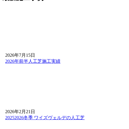
設定がなぜ他社よりリーズナブルなのか、その理由は明確
です。自社職人による直接施工を行い、余計な仲介料を一
切発生させない仕組みを徹底しているからです。この品質
でこの価格はメーカー直販ならではの強みです。安かろう
悪かろうではなく、「高品質を適正価格で」という信念の
もと、お客様一人ひとりに最適なプランを提示します。納
得のいく価格と品質で、後悔のないお庭づくりをサポート
します。
2026.4.16
2026年7月15日
2026年前半人工芝施工実績
世界基準の品質を、あなたのお手元へ。ワイズヴェルデの
人工芝は、海外のFIFA認定基準をクリアした厳格な管理体
制を持つ工場から直接仕入れています。これにより、激し
い運動や繰り返しの衝撃にも耐えうる、圧倒的な耐久性を
実現しました。サッカーやゴルフの練習を自宅で行いたい
という関東一円のお客様からも、競技レベルの品質が自宅
で手に入ると高く評価されています。お子様が全力で走り
回っても安心な安全性と、プロ仕様の機能性。スポーツシ
2026年2月21日
ーンから一般家庭まで、妥協のない最高品質の人工芝をお
20252026冬季 ワイズヴェルデの人工芝
求めなら、弊社が最適解です。