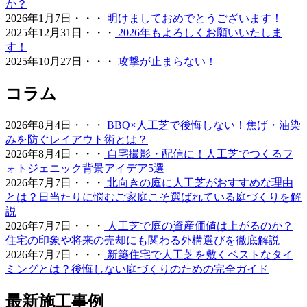
か？
ます。メーカー直営だからこそ可能な、細部まで妥協のな
2026年1月7日・・・
明けましておめでとうございます！
い敷き込み技術をぜひ実感してください。お庭のリフォー
2025年12月31日・・・
2026年もよろしくお願いいたしま
ムを通じて、家族が笑顔で集まれる空間づくりをご提案い
す！
たします。
2025年10月27日・・・
攻撃が止まらない！
2026.4.27
コラム
ワイズヴェルデが関東エリアで選ばれ続ける理由は、製品
開発から施工、アフターフォローまでを一貫して自社で完
2026年8月4日・・・
BBQ×人工芝で後悔しない！焦げ・油染
結させる「責任の重さ」にあります。お客さまからいただ
みを防ぐレイアウト術とは？
く「頼んでよかった」という声は、私たちがマージンを省
2026年8月4日・・・
自宅撮影・配信に！人工芝でつくるフ
き、現場の技術向上に投資し続けてきた結果です。施工実
ォトジェニック背景アイデア5選
績の多さは、それだけ多様な地盤や形状に対応してきた
2026年7月7日・・・
北向きの庭に人工芝がおすすめな理由
証。人工芝という一過性の買い物ではなく、10年先も続く
とは？日当たりに悩むご家庭こそ選ばれている庭づくりを解
快適な住環境への投資として、私たちは最高の価値をご提
説
供します。まずはお気軽にご相談ください。プロの視点か
2026年7月7日・・・
人工芝で庭の資産価値は上がるのか？
ら、あなたのお庭に最適な答えをご提示します。
住宅の印象や将来の売却にも関わる外構選びを徹底解説
2026年7月7日・・・
新築住宅で人工芝を敷くベストなタイ
2026.4.21
ミングとは？後悔しない庭づくりのための完全ガイド
人工芝の導入をご検討中なら、まずはワイズヴェルデを含
めた複数社への相見積もりをおすすめします。弊社の価格
最新施工事例