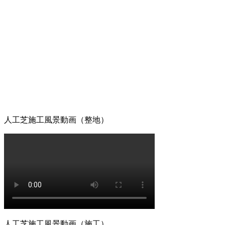
2026.6.24
人工芝の最大の魅力は、施工後の維持管理が驚くほど楽な
点にあります。日々の掃除は竹ぼうきで軽く掃くか、掃除
機でゴミを吸い取るだけで完了します。天然芝のように肥
料を与えたり、定期的に芝刈り機を動かしたりする必要は
ありません。常に清潔で美しい状態を保つための簡単なコ
ツについても、お引き渡し時に専門スタッフが丁寧にお伝
えしております。忙しい現代人にとって、お庭を「維持す
るための作業場」から「心からくつろげるリラックススペ
ース」へ変えることは、生活の質を大きく向上させます。
管理の負担を減らし、ゆとりある時間をご提案いたしま
人工芝施工風景動画（整地）
す。
2026.6.18
愛犬やペットと暮らすご家庭には、クッション性と清潔さ
を両立した人工芝が非常におすすめです。ベランダや屋
上、お庭の一部に敷くことで、足腰への負担を軽減しつ
つ、雨の日でも手足を汚さずに遊べる専用ドッグランが完
成します。当社の人工芝は高密度で耐久性が高いため、大
型犬が走り回っても簡単にはへたりません。防臭対策や、
人工芝施工風景動画（施工）