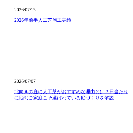
リーズナブルな価格を実現しました。この独自流通経路が
2026/07/15
あるからこそ、ワンランク上の製品を予算内で提供するこ
とが可能です。関東圏内での施工実績はトップクラスを誇
2026年前半人工芝施工実績
り、大規模な工事から小さなお庭まで幅広く対応しており
ます。まずは無料の現地調査で、具体的なコストパフォー
マンスの高さをご確認ください。任せて安心の直営体制で
す。
2026.7.1
お庭でのバーベキューは家族や友人との格別なひとときで
すが、食べこぼしや油汚れが心配という方も多いでしょ
う。当社の人工芝なら、万が一汚れても中性洗剤とモップ
を使用して、ご家庭で簡単に拭き取ることができます。水
2026/07/07
洗いも可能なため、清潔な状態を長く保てます。ただし、
北向きの庭に人工芝がおすすめな理由とは？日当たり
素材の特性上、熱湯を直接かけたり火気を近づけすぎたり
に悩むご家庭こそ選ばれている庭づくりを解説
することには注意が必要です。耐熱温度を守ることで、美
しいグリーンを長く愛用していただけます。施工後のアフ
ターケアやお手入れ方法の詳細まで、私たちがトータルで
サポートさせていただきます。安心してアウトドアを楽し
めるお庭作りを実現します。