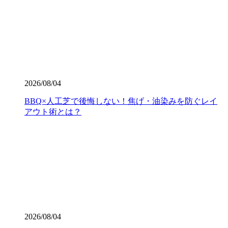
当社の人工芝は、厳しい世界基準である海外のFIFA認定を
クリアした、選りすぐりの提携工場から直接仕入れていま
す。この認定は、スポーツにおける激しい衝撃や摩擦への
耐久性が保証されている証です。お子様が全力で走り回っ
たり、サッカーやゴルフの練習を毎日繰り返したりして
も、芝が寝にくく強靭な復元力を発揮します。家族みんな
が安全に、そしてアクティブに過ごせる空間を、確かな品
2026/08/04
質の製品で構築いたします。個人宅からスポーツ施設ま
で、幅広い対応が可能です。まずは無料見積もりで、プロ
BBQ×人工芝で後悔しない！焦げ・油染みを防ぐレイ
仕様の品質をご検討ください。
アウト術とは？
2026.7.23
業者の選定で最も重要なのは、実は製品以上に「施工技
術」です。どんなに高級な人工芝を使っても、下地の処理
が甘かったり継ぎ目の接合が未熟だったりすると、数年で
凹凸ができたり隙間から雑草が生えたりしてしまいます。
ワイズヴェルデでは下請け業者に丸投げせず、自社スタッ
フが責任を持って基礎から敷き込みまで一貫して行いま
す。細部までピシっと揃った、見ていて気持ちが良いほど
2026/08/04
のフラットな仕上がりは、多くのお客様から高い評価をい