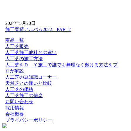
品質な人工芝が圧倒的に経済的です。長く愛せる、本物の
品質をお約束いたします。
2026.3.25
2024年5月20日
施工実績アルバム2022 PART2
「人工芝は高価」という先入観をお持ちではありません
か？ワイズヴェルデは、FC加盟店を通さない独自メーカー
商品一覧
直販体制を確立しています。中間マージンや余計な広告費
人工芝販売
を徹底的に排除することで、高品質な製品を驚きの低価格
人工芝施工他社との違い
で提供可能です。関東地方でナンバーワンの施工実績を誇
人工芝の施工方法
る弊社だからこそ、コストパフォーマンスと質の高さを両
人工芝をＤＩＹ施工で誰でも無理なく敷ける方法をプ
立できます。メーカー自らが施工まで一貫して責任を持つ
ロが解説
スタイルは、お客様の安心感にも繋がっています。費用を
人工芝の豆知識コーナー
抑えつつ、最高水準の仕上がりを求めるなら、ぜひ弊社の
天然芝との違いと比較
直接施工をご検討ください。
人工芝の価格
人工芝施工の信念
2026.3.16
お問い合わせ
採用情報
人工芝を敷いたお庭でのバーベキューは格別なひとときで
会社概要
すが、汚れを気にする方も多いはず。ワイズヴェルデの人
プライバシーポリシー
工芝なら、万が一油汚れがついても専用洗剤を使いモップ
で拭き取るだけで、簡単に元通りになります。ホームパー