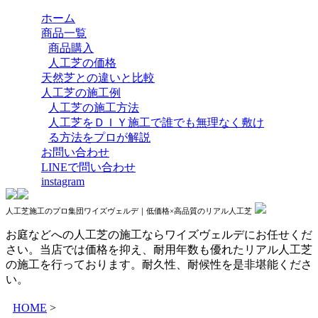
ホーム
商品一覧
商品購入
人工芝の価格
天然芝との違いと比較
人工芝の施工例
人工芝の施工方法
人工芝をＤＩＹ施工で誰でも無理なく敷け
る方法をプロが解説
お問い合わせ
LINEで問い合わせ
instagram
人工芝施工のプロ集団ワイズヴェルデ｜低価格×高品質のリアル人工芝
お庭などへの人工芝の施工ならワイズヴェルデにお任せくだ
さい。当店では価格を抑え、耐用年数も優れたリアル人工芝
の施工を行っております。耐久性、耐候性を是非堪能くださ
い。
HOME
>