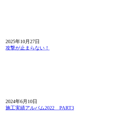
2026.4.8
人工芝の満足度を左右するのは、製品の質だけではありま
せん。実は施工技術こそが、見た目の自然さを決める鍵と
なります。ワイズヴェルデが誇る熟練の職人は、継ぎ目
（ジョイント）を一切感じさせない「ピシッ」とした緻密
な敷き込みに定評があります。技術力のない業者だと目立
2025年10月27日
ってしまう繋ぎ目も、弊社の施工ならまるで一枚の天然芝
攻撃が止まらない！
のような一体感。関東の施工現場でも、その美しい仕上が
りに驚きの声をいただいております。人工芝であることを
忘れさせるほどの完璧なクオリティ。細部にまでこだわっ
たプロの技を、ぜひお確かめください。
2026.4.2
人工芝選びで最も重要なのが耐用年数です。安価な製品は
2～3年で色褪せやへたりが生じますが、ワイズヴェルデの
2024年6月10日
製品は15年の耐用期間を実証済みです。東京都や茨城県な
施工実績アルバム2022 PART3
ど、気象条件が異なる地域でも長期間にわたり初期の美し
さと機能を維持します。一般的に5～10年と言われる業界
水準を大きく上回る耐久性は、徹底した品質管理と厳選さ
れた素材選びの証です。初期費用だけでなく、張り替えま
での期間を含めたトータルコストで比較すれば、弊社の高