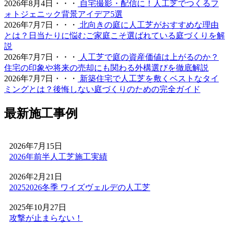
2026年8月4日・・・
自宅撮影・配信に！人工芝でつくるフ
みてください。最新のモデルは複数の色を混生させ、葉の
ォトジェニック背景アイデア5選
向きやツヤまで計算されており、驚くほど自然な風合いで
2026年7月7日・・・
北向きの庭に人工芝がおすすめな理由
す。一度敷けば10年以上にわたり美しい景観を維持でき、
とは？日当たりに悩むご家庭こそ選ばれている庭づくりを解
資産価値の維持にも貢献します。お仕事や育児、家事で忙
説
しく、お庭の手入れに十分な時間を割けない皆様へ、手間
2026年7月7日・・・
人工芝で庭の資産価値は上がるのか？
いらずで上質な暮らしをご提案いたします。住宅街でも、
住宅の印象や将来の売却にも関わる外構選びを徹底解説
お隣への枯れ葉の飛散を防ぐ対策として人工芝を選ばれる
2026年7月7日・・・
新築住宅で人工芝を敷くベストなタイ
方が増えています。機能性と美観を両立させましょう。
ミングとは？後悔しない庭づくりのための完全ガイド
2026.6.4
最新施工事例
プロスポーツの現場でも選ばれる信頼の品質が当社の自慢
です。東京ドームや京セラドームといった日本を代表する
大規模施設、さらには本格的なテニスコートなど、激しい
2026年7月15日
動きと高い摩擦が求められる場所にもワイズヴェルデの人
2026年前半人工芝施工実績
工芝は導入されています。この高い耐久性と、日常的なメ
ンテナンスのしやすさは、広い敷地を管理される法人様や
2026年2月21日
自治体様からも高く評価されています。摩耗に強く、長期
20252026冬季 ワイズヴェルデの人工芝
間にわたって競技パフォーマンスを維持できるため、スポ
ーツ施設のリニューアルやフットサルコートの新設もぜひ
2025年10月27日
ご相談ください。プロ基準の品質を一般のご家庭にもお届
攻撃が止まらない！
けします。