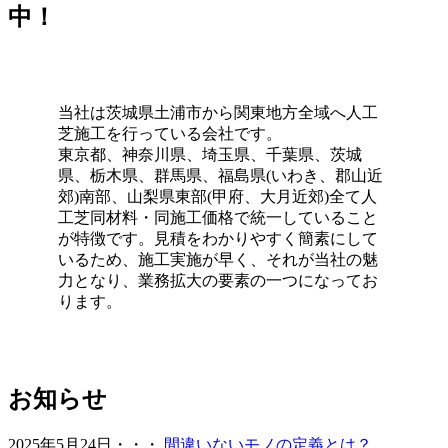
中！
お庭でのバーベキューは家族や友人との格別なひとときで
すが、食べこぼしや油汚れが心配という方も多いでしょ
う。当社の人工芝なら、万が一汚れても中性洗剤とモップ
を使用して、ご家庭で簡単に拭き取ることができます。水
当社は茨城県土浦市から関東地方全域へ人工
洗いも可能なため、清潔な状態を長く保てます。ただし、
芝施工を行っている会社です。
素材の特性上、熱湯を直接かけたり火気を近づけすぎたり
東京都、神奈川県、埼玉県、千葉県、茨城
することには注意が必要です。耐熱温度を守ることで、美
県、栃木県、群馬県、福島県(いわき、郡山近
しいグリーンを長く愛用していただけます。施工後のアフ
郊)南部、山梨県東部(甲府、大月近郊)全て人
ターケアやお手入れ方法の詳細まで、私たちがトータルで
工芝同材料・同施工価格で統一していること
サポートさせていただきます。安心してアウトドアを楽し
が特徴です。見積をわかりやすく簡素にして
めるお庭作りを実現します。
いるため、施工実施が早く、それが当社の魅
2026.6.24
力となり、業務拡大の要素の一つになってお
ります。
人工芝の最大の魅力は、施工後の維持管理が驚くほど楽な
点にあります。日々の掃除は竹ぼうきで軽く掃くか、掃除
機でゴミを吸い取るだけで完了します。天然芝のように肥
料を与えたり、定期的に芝刈り機を動かしたりする必要は
ありません。常に清潔で美しい状態を保つための簡単なコ
お知らせ
ツについても、お引き渡し時に専門スタッフが丁寧にお伝
えしております。忙しい現代人にとって、お庭を「維持す
2025年5月24日・・・
間違いないモノの定義とは？