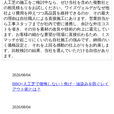
人工芝の施工をご検討中なら、ぜひ当社を含めた複数社と
の相見積もりをお試しください。ワイズヴェルデがなぜ他
社より費用を抑えつつ高品質を維持できるのか、その最大
の理由は自社職人による直接施工にあります。営業担当か
ら工事スタッフまでが社内で密に連携し、余計な外注コス
トを省き、その分を素材の改良や技術の向上に還元してい
ます。お客様の細かな要望が現場に直接伝わるため、ミス
マッチが起こりにくいのも自社施工の強みです。納得のい
く価格設定と、それを上回る感動の仕上がりをお約束しま
す。比較検討の結果、当社を選んでいただける自信があり
ます。
2026.7.28
当社の人工芝は、厳しい世界基準である海外のFIFA認定を
2026/08/04
クリアした、選りすぐりの提携工場から直接仕入れていま
BBQ×人工芝で後悔しない！焦げ・油染みを防ぐレイ
す。この認定は、スポーツにおける激しい衝撃や摩擦への
アウト術とは？
耐久性が保証されている証です。お子様が全力で走り回っ
たり、サッカーやゴルフの練習を毎日繰り返したりして
も、芝が寝にくく強靭な復元力を発揮します。家族みんな
が安全に、そしてアクティブに過ごせる空間を、確かな品
2026/08/04
質の製品で構築いたします。個人宅からスポーツ施設ま