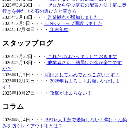
るための作業場」から「心からくつろげるリラックススペ
2025年3月20日・・・
ゼロから学ぶ庭石の配置方法！庭に奥
ース」へ変えることは、生活の質を大きく向上させます。
行きを持たせる石の選び方と置き方
管理の負担を減らし、ゆとりある時間をご提案いたしま
2025年3月13日・・・
営業拠点が増加しました！
す。
2025年3月5日・・・
LINEショップ開設しました
2024年12月30日・・・
年末年始
2026.6.18
愛犬やペットと暮らすご家庭には、クッション性と清潔さ
スタッフブログ
を両立した人工芝が非常におすすめです。ベランダや屋
上、お庭の一部に敷くことで、足腰への負担を軽減しつ
2026年7月22日・・・
これだけはハッキリしておきます
つ、雨の日でも手足を汚さずに遊べる専用ドッグランが完
2026年5月18日・・・
他業者さん、結局はお金が全てです
成します。当社の人工芝は高密度で耐久性が高いため、大
か？
型犬が走り回っても簡単にはへたりません。防臭対策や、
2026年1月7日・・・
明けましておめでとうございます！
排泄物があった際の清掃のしやすさについても、飼い主様
2025年12月31日・・・
2026年もよろしくお願いいたしま
の飼育状況に合わせた最適なプランをご提案させていただ
す！
きます。ペットも家族の一員として、ストレスなく自由に
2025年10月27日・・・
攻撃が止まらない！
動き回れる健康的な住環境を一緒に形にしていきましょ
う。
コラム
2026.6.11
2026年8月4日・・・
BBQ×人工芝で後悔しない！焦げ・油染
「人工芝はプラスチック感が強くて安っぽい」という古い
みを防ぐレイアウト術とは？
イメージをお持ちの方こそ、ぜひ当社の製品を手に取って