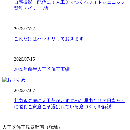
自宅撮影・配信に！人工芝でつくるフォトジェニック
で、幅広い対応が可能です。まずは無料見積もりで、プロ
背景アイデア5選
仕様の品質をご検討ください。
2026.7.23
2026/07/22
業者の選定で最も重要なのは、実は製品以上に「施工技
術」です。どんなに高級な人工芝を使っても、下地の処理
これだけはハッキリしておきます
が甘かったり継ぎ目の接合が未熟だったりすると、数年で
凹凸ができたり隙間から雑草が生えたりしてしまいます。
ワイズヴェルデでは下請け業者に丸投げせず、自社スタッ
2026/07/15
フが責任を持って基礎から敷き込みまで一貫して行いま
す。細部までピシっと揃った、見ていて気持ちが良いほど
2026年前半人工芝施工実績
のフラットな仕上がりは、多くのお客様から高い評価をい
ただいております。プロの職人魂が宿る仕上がりをご提案
します。後悔しないお庭づくりは、信頼できる施工店選び
2026/07/07
から始まります。
北向きの庭に人工芝がおすすめな理由とは？日当たり
2026.7.16
に悩むご家庭こそ選ばれている庭づくりを解説
人工芝の寿命は一般的に5年から10年と言われています
が、ホームセンターなどの低価格すぎる製品は、紫外線に
よる劣化で数年でボロボロになってしまうこともありま
人工芝施工風景動画（整地）
す。その点、ワイズヴェルデの製品は15年の耐用を実証済