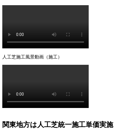
みです。長期間の使用に耐えうる高品質な素材選びこそ
が、結果として交換回数を減らし、最もコストパフォーマ
ンスに優れた選択となります。一度の工事で長く愛用して
いただきたいという思いから、私たちは耐久性の試験を繰
り返しています。将来のメンテナンス費用まで見据えた賢
いお庭づくりを、専門家の視点から支えます。
2026.7.8
「人工芝を導入したいけれど、初期費用が気になる」とい
人工芝施工風景動画（施工）
う方は、ぜひメーカー直営のワイズヴェルデにご注目くだ
さい。当社はフランチャイズ制をとらず、代理店を介さな
いことで中間マージンを徹底的にカットし、高品質ながら
リーズナブルな価格を実現しました。この独自流通経路が
あるからこそ、ワンランク上の製品を予算内で提供するこ
とが可能です。関東圏内での施工実績はトップクラスを誇
り、大規模な工事から小さなお庭まで幅広く対応しており
ます。まずは無料の現地調査で、具体的なコストパフォー
マンスの高さをご確認ください。任せて安心の直営体制で
す。
関東地方は人工芝統一施工単価実施
2026.7.1