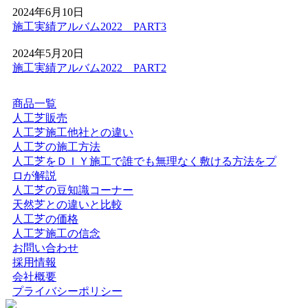
2024年6月10日
2026.5.28
施工実績アルバム2022 PART3
人工芝の技術革新により、現在では天然芝と見分けがつか
2024年5月20日
ないほどの美しさとリアルな質感が実現されています。一
施工実績アルバム2022 PART2
年中鮮やかな緑を保てるため、景観を重視する個人宅の主
庭やアプローチにも最適です。DIYに挑戦される方もいら
商品一覧
っしゃいますが、経年による端のめくれや、仕上がりの差
人工芝販売
が出る継ぎ目の処理などは、プロである私たちにお任せく
人工芝施工他社との違い
ださい。施工実績も豊富にあり、土地の形状に合わせた精
人工芝の施工方法
密なカット技術で、まるで一枚の絨毯のような美しい仕上
人工芝をＤＩＹ施工で誰でも無理なく敷ける方法をプ
がりをお約束します。メンテナンスフリーで、四季を通じ
ロが解説
てお庭を眺める楽しみをご提供いたします。
人工芝の豆知識コーナー
2026.5.19
天然芝との違いと比較
人工芝の価格
最近では幼稚園や保育園、学校の校庭に人工芝を導入する
人工芝施工の信念
ケースが非常に増えています。当社の人工芝は水はけが非
お問い合わせ
常に良いため、雨上がりでも泥にまみれることなく、子ど
採用情報
もたちがすぐにお外で遊べるのが最大のメリットです。都
会社概要
市部の施設でも、土埃の舞い上がりを防ぎ、限られたスペ
プライバシーポリシー
ースを有効活用する手段として人工芝の設置をご提案して