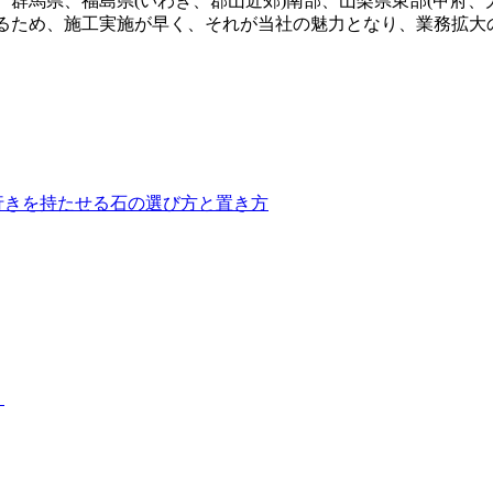
群馬県、福島県(いわき、郡山近郊)南部、山梨県東部(甲府、
るため、施工実施が早く、それが当社の魅力となり、業務拡大
ースが非常に増えています。当社の人工芝は水はけが非常に良
でも、土埃の舞い上がりを防ぎ、限られたスペースを有効活用
。防炎性能や安全性も国内基準をクリアしており、公共性の高
行きを持たせる石の選び方と置き方
は人工芝のメーカーとして、高品質な製品と経験豊富な自社社
で、除草剤や殺虫剤などの薬剤を使う必要もありません。お子
だからこそ可能な、細部まで妥協のない敷き込み技術をぜひ実
発から施工、アフターフォローまでを一貫して自社で完結させ
？
技術向上に投資し続けてきた結果です。施工実績の多さは、そ
資として、私たちは最高の価値をご提供します。まずはお気軽