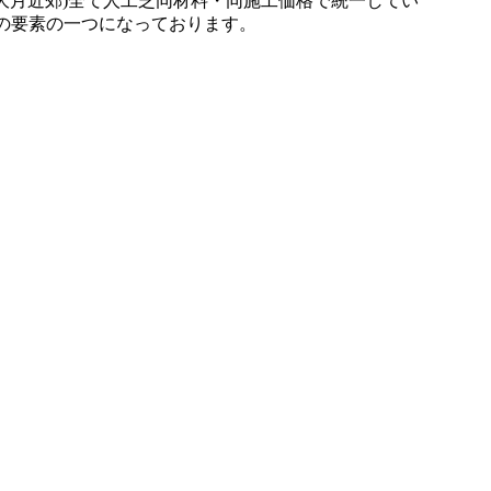
大月近郊)全て人工芝同材料・同施工価格で統一してい
の要素の一つになっております。
いため、雨上がりでも泥にまみれることなく、子どもたちが
する手段として人工芝の設置をご提案しております。クッシ
い施設でも安心してご利用いただけます。快適な教育環境づ
員による丁寧な施工を徹底しております。10年以上の耐久性
様やペットが直接触れても健康的で安心な環境を、千葉や神
感してください。お庭のリフォームを通じて、家族が笑顔で
る「責任の重さ」にあります。お客さまからいただく「頼ん
れだけ多様な地盤や形状に対応してきた証。人工芝という一
にご相談ください。プロの視点から、あなたのお庭に最適な答