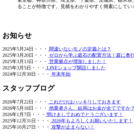
東京都、神奈川県、埼玉県、千葉県、茨城県、栃木県、
提供いたします。
ることが特徴です。見積をわかりやすく簡素にしてい
2026.5.19
最近では幼稚園や保育園、学校の校庭に人工芝を導入するケ
すぐにお外で遊べるのが最大のメリットです。都市部の施設
お知らせ
ョン性に優れた素材は、転倒時の怪我のリスクも軽減します
くりを全力でお手伝いします。
2025年5月24日・・・
間違いないモノの定義とは？
2026.5.13
2025年3月20日・・・
ゼロから学ぶ庭石の配置方法！庭に奥
2025年3月13日・・・
営業拠点が増加しました！
お庭の雑草対策でお悩みではありませんか。ワイズヴェルデ
2025年3月5日・・・
LINEショップ開設しました
を誇る当社の人工芝は、面倒な草むしりや水やりが一切不要
2024年12月30日・・・
年末年始
奈川など関東近郊の皆様へお届けいたします。メーカー直営
集まれる空間づくりをご提案いたします。
スタッフブログ
2026.4.27
2026年7月22日・・・
これだけはハッキリしておきます
ワイズヴェルデが関東エリアで選ばれ続ける理由は、製品開
2026年5月18日・・・
他業者さん、結局はお金が全てですか
でよかった」という声は、私たちがマージンを省き、現場の
2026年1月7日・・・
明けましておめでとうございます！
過性の買い物ではなく、10年先も続く快適な住環境への投
2025年12月31日・・・
2026年もよろしくお願いいたします！
えをご提示します。
2025年10月27日・・・
攻撃が止まらない！
2026.4.21