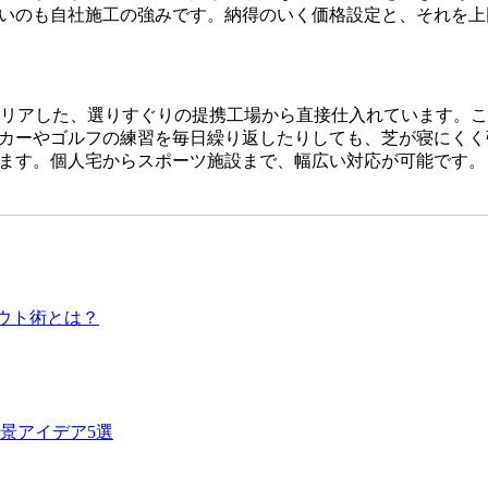
いのも自社施工の強みです。納得のいく価格設定と、それを上
をクリアした、選りすぐりの提携工場から直接仕入れています。
カーやゴルフの練習を毎日繰り返したりしても、芝が寝にくく
ます。個人宅からスポーツ施設まで、幅広い対応が可能です。
です。どんなに高級な人工芝を使っても、下地の処理が甘かっ
デでは下請け業者に丸投げせず、自社スタッフが責任を持って
、多くのお客様から高い評価をいただいております。プロの職
ウト術とは？
、ホームセンターなどの低価格すぎる製品は、紫外線による劣化
間の使用に耐えうる高品質な素材選びこそが、結果として交換
ら、私たちは耐久性の試験を繰り返しています。将来のメンテ
景アイデア5選