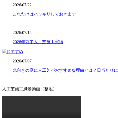
2026.7.8
2026/07/22
「人工芝を導入したいけれど、初期費用が気になる」という
これだけはハッキリしておきます
中間マージンを徹底的にカットし、高品質ながらリーズナブ
東圏内での施工実績はトップクラスを誇り、大規模な工事か
さい。任せて安心の直営体制です。
2026/07/15
2026.7.1
2026年前半人工芝施工実績
お庭でのバーベキューは家族や友人との格別なひとときです
て、ご家庭で簡単に拭き取ることができます。水洗いも可能
が必要です。耐熱温度を守ることで、美しいグリーンを長く
2026/07/07
す。安心してアウトドアを楽しめるお庭作りを実現します。
北向きの庭に人工芝がおすすめな理由とは？日当たりに
2026.6.24
人工芝の最大の魅力は、施工後の維持管理が驚くほど楽な点
たり、定期的に芝刈り機を動かしたりする必要はありません
人工芝施工風景動画（整地）
忙しい現代人にとって、お庭を「維持するための作業場」か
りある時間をご提案いたします。
2026.6.18
愛犬やペットと暮らすご家庭には、クッション性と清潔さを