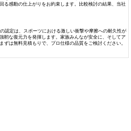
回る感動の仕上がりをお約束します。比較検討の結果、当社
この認定は、スポーツにおける激しい衝撃や摩擦への耐久性が
強靭な復元力を発揮します。家族みんなが安全に、そしてア
まずは無料見積もりで、プロ仕様の品質をご検討ください。
たり継ぎ目の接合が未熟だったりすると、数年で凹凸ができ
基礎から敷き込みまで一貫して行います。細部までピシっと
人魂が宿る仕上がりをご提案します。後悔しないお庭づくり
で数年でボロボロになってしまうこともあります。その点、
回数を減らし、最もコストパフォーマンスに優れた選択となり
ナンス費用まで見据えた賢いお庭づくりを、専門家の視点か