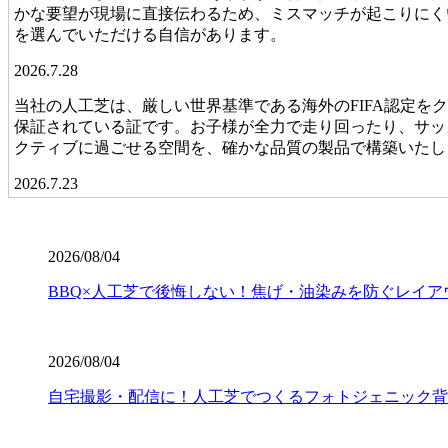
かな要望が現場に直接伝わるため、ミスマッチが起こりにく
を選んでいただける自信があります。
2026.7.28
当社の人工芝は、厳しい世界基準である海外のFIFA認定
保証されている証です。お子様が全力で走り回ったり、サッ
クティブに過ごせる空間を、確かな品質の製品で構築いたし
2026.7.23
業者の選定で最も重要なのは、実は製品以上に「施工技術」
たり隙間から雑草が生えたりしてしまいます。ワイズヴェル
2026/08/04
揃った、見ていて気持ちが良いほどのフラットな仕上がりは
は、信頼できる施工店選びから始まります。
BBQ×人工芝で後悔しない！焦げ・油染みを防ぐレイア
2026.7.16
人工芝の寿命は一般的に5年から10年と言われていますが
2026/08/04
ワイズヴェルデの製品は15年の耐用を実証済みです。長期
ます。一度の工事で長く愛用していただきたいという思いか
自宅撮影・配信に！人工芝でつくるフォトジェニック背
ら支えます。