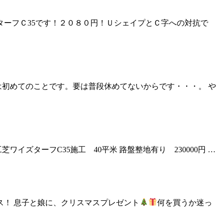
ターフＣ35です！２０８０円！ＵシェイプとＣ字への対抗で
は初めてのことです。要は普段休めてないからです・・・。 や
ワイズターフC35施工 40平米 路盤整地有り 230000円 …
ス！ 息子と娘に、クリスマスプレゼント
何を買うか迷っ