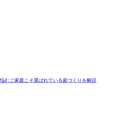
方は、ぜひメーカー直営のワイズヴェルデにご注目ください。
ルな価格を実現しました。この独自流通経路があるからこそ、
ら小さなお庭まで幅広く対応しております。まずは無料の現地
が、食べこぼしや油汚れが心配という方も多いでしょう。当社
なため、清潔な状態を長く保てます。ただし、素材の特性上、
愛用していただけます。施工後のアフターケアやお手入れ方法
悩むご家庭こそ選ばれている庭づくりを解説
にあります。日々の掃除は竹ぼうきで軽く掃くか、掃除機でゴ
。常に清潔で美しい状態を保つための簡単なコツについても、
ら「心からくつろげるリラックススペース」へ変えることは、
両立した人工芝が非常におすすめです。ベランダや屋上、お庭