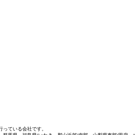
の人工芝は高密度で耐久性が高いため、大型犬が走り回っても
適なプランをご提案させていただきます。ペットも家族の一員
メージをお持ちの方こそ、ぜひ当社の製品を手に取ってみてく
けば10年以上にわたり美しい景観を維持でき、資産価値の維
しをご提案いたします。住宅街でも、お隣への枯れ葉の飛散を
す。東京ドームや京セラドームといった日本を代表する大規模
されています。この高い耐久性と、日常的なメンテナンスのし
フォーマンスを維持できるため、スポーツ施設のリニューアル
いほどの美しさとリアルな質感が実現されています。一年中鮮
ますが、経年による端のめくれや、仕上がりの差が出る継ぎ目
行っている会社です。
まるで一枚の絨毯のような美しい仕上がりをお約束します。メ