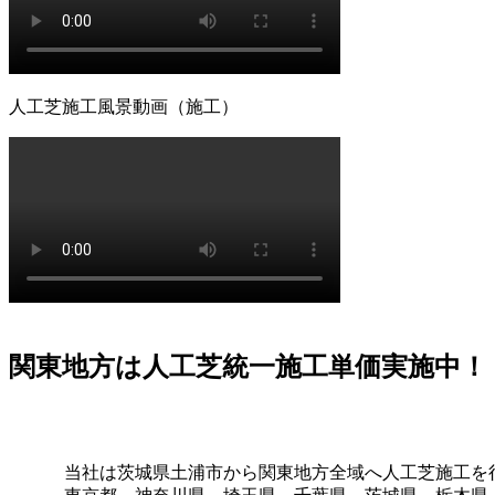
も手足を汚さずに遊べる専用ドッグランが完成します。当社
掃のしやすさについても、飼い主様の飼育状況に合わせた最
緒に形にしていきましょう。
2026.6.11
人工芝施工風景動画（施工）
「人工芝はプラスチック感が強くて安っぽい」という古いイ
ヤまで計算されており、驚くほど自然な風合いです。一度敷
れに十分な時間を割けない皆様へ、手間いらずで上質な暮ら
と美観を両立させましょう。
2026.6.4
プロスポーツの現場でも選ばれる信頼の品質が当社の自慢で
い摩擦が求められる場所にもワイズヴェルデの人工芝は導入
く評価されています。摩耗に強く、長期間にわたって競技パ
の品質を一般のご家庭にもお届けします。
関東地方は人工芝統一施工単価実施中！
2026.5.28
人工芝の技術革新により、現在では天然芝と見分けがつかな
ローチにも最適です。DIYに挑戦される方もいらっしゃい
当社は茨城県土浦市から関東地方全域へ人工芝施工を
も豊富にあり、土地の形状に合わせた精密なカット技術で、