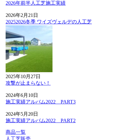
2026年前半人工芝施工実績
最近では幼稚園や保育園、学校の校庭に人工芝を導入する
ケースが非常に増えています。当社の人工芝は水はけが非
2026年2月21日
常に良いため、雨上がりでも泥にまみれることなく、子ど
20252026冬季 ワイズヴェルデの人工芝
もたちがすぐにお外で遊べるのが最大のメリットです。都
市部の施設でも、土埃の舞い上がりを防ぎ、限られたスペ
ースを有効活用する手段として人工芝の設置をご提案して
おります。クッション性に優れた素材は、転倒時の怪我の
リスクも軽減します。防炎性能や安全性も国内基準をクリ
アしており、公共性の高い施設でも安心してご利用いただ
けます。快適な教育環境づくりを全力でお手伝いします。
2026.5.13
2025年10月27日
攻撃が止まらない！
お庭の雑草対策でお悩みではありませんか。ワイズヴェル
デは人工芝のメーカーとして、高品質な製品と経験豊富な
2024年6月10日
自社社員による丁寧な施工を徹底しております。10年以上
施工実績アルバム2022 PART3
の耐久性を誇る当社の人工芝は、面倒な草むしりや水やり
が一切不要で、除草剤や殺虫剤などの薬剤を使う必要もあ
2024年5月20日
りません。お子様やペットが直接触れても健康的で安心な
施工実績アルバム2022 PART2
環境を、千葉や神奈川など関東近郊の皆様へお届けいたし
ます。メーカー直営だからこそ可能な、細部まで妥協のな
商品一覧
い敷き込み技術をぜひ実感してください。お庭のリフォー
人工芝販売