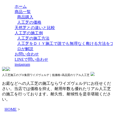
ホーム
商品一覧
商品購入
人工芝の価格
天然芝との違いと比較
人工芝の施工例
人工芝の施工方法
人工芝をＤＩＹ施工で誰でも無理なく敷ける方法を
ロが解説
お問い合わせ
LINEで問い合わせ
instagram
人工芝施工のプロ集団ワイズヴェルデ｜低価格×高品質のリアル人工芝
お庭などへの人工芝の施工ならワイズヴェルデにお任せくだ
さい。当店では価格を抑え、耐用年数も優れたリアル人工芝
の施工を行っております。耐久性、耐候性を是非堪能くださ
い。
HOME
>