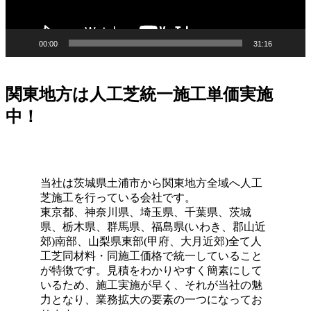
点にあります。日々の掃除は竹ぼうきで軽く掃くか、掃除
機でゴミを吸い取るだけで完了します。天然芝のように肥
料を与えたり、定期的に芝刈り機を動かしたりする必要は
00:00
31:16
ありません。常に清潔で美しい状態を保つための簡単なコ
ツについても、お引き渡し時に専門スタッフが丁寧にお伝
えしております。忙しい現代人にとって、お庭を「維持す
関東地方は人工芝統一施工単価実施
るための作業場」から「心からくつろげるリラックススペ
ース」へ変えることは、生活の質を大きく向上させます。
中！
管理の負担を減らし、ゆとりある時間をご提案いたしま
す。
2026.6.18
当社は茨城県土浦市から関東地方全域へ人工
愛犬やペットと暮らすご家庭には、クッション性と清潔さ
芝施工を行っている会社です。
を両立した人工芝が非常におすすめです。ベランダや屋
東京都、神奈川県、埼玉県、千葉県、茨城
上、お庭の一部に敷くことで、足腰への負担を軽減しつ
県、栃木県、群馬県、福島県(いわき、郡山近
つ、雨の日でも手足を汚さずに遊べる専用ドッグランが完
郊)南部、山梨県東部(甲府、大月近郊)全て人
成します。当社の人工芝は高密度で耐久性が高いため、大
工芝同材料・同施工価格で統一していること
型犬が走り回っても簡単にはへたりません。防臭対策や、
が特徴です。見積をわかりやすく簡素にして
排泄物があった際の清掃のしやすさについても、飼い主様
いるため、施工実施が早く、それが当社の魅
の飼育状況に合わせた最適なプランをご提案させていただ
力となり、業務拡大の要素の一つになってお
きます。ペットも家族の一員として、ストレスなく自由に