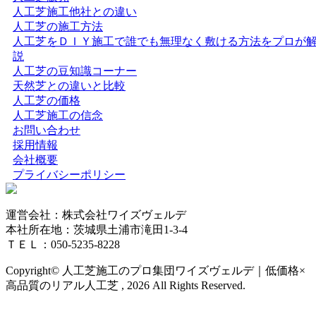
ムを通じて、家族が笑顔で集まれる空間づくりをご提案い
人工芝施工他社との違い
たします。
人工芝の施工方法
人工芝をＤＩＹ施工で誰でも無理なく敷ける方法をプロが
2026.4.27
説
人工芝の豆知識コーナー
ワイズヴェルデが関東エリアで選ばれ続ける理由は、製品
天然芝との違いと比較
開発から施工、アフターフォローまでを一貫して自社で完
人工芝の価格
結させる「責任の重さ」にあります。お客さまからいただ
人工芝施工の信念
く「頼んでよかった」という声は、私たちがマージンを省
お問い合わせ
き、現場の技術向上に投資し続けてきた結果です。施工実
採用情報
績の多さは、それだけ多様な地盤や形状に対応してきた
会社概要
証。人工芝という一過性の買い物ではなく、10年先も続く
プライバシーポリシー
快適な住環境への投資として、私たちは最高の価値をご提
供します。まずはお気軽にご相談ください。プロの視点か
ら、あなたのお庭に最適な答えをご提示します。
運営会社：株式会社ワイズヴェルデ
本社所在地：茨城県土浦市滝田1-3-4
2026.4.21
ＴＥＬ：050-5235-8228
人工芝の導入をご検討中なら、まずはワイズヴェルデを含
Copyright© 人工芝施工のプロ集団ワイズヴェルデ｜低価格×
めた複数社への相見積もりをおすすめします。弊社の価格
高品質のリアル人工芝 , 2026 All Rights Reserved.
設定がなぜ他社よりリーズナブルなのか、その理由は明確
です。自社職人による直接施工を行い、余計な仲介料を一
切発生させない仕組みを徹底しているからです。この品質