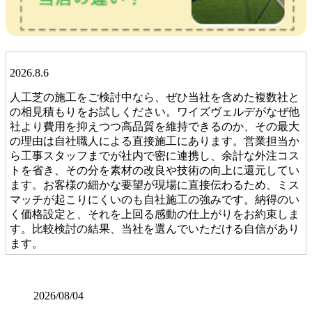
2026.8.6
人工芝の施工をご検討中なら、ぜひ当社を含めた複数社と
の相見積もりをお試しください。ワイズヴェルデがなぜ他
社より費用を抑えつつ高品質を維持できるのか、その最大
の理由は自社職人による直接施工にあります。営業担当か
ら工事スタッフまでが社内で密に連携し、余計な外注コス
トを省き、その分を素材の改良や技術の向上に還元してい
ます。お客様の細かな要望が現場に直接伝わるため、ミス
マッチが起こりにくいのも自社施工の強みです。納得のい
く価格設定と、それを上回る感動の仕上がりをお約束しま
す。比較検討の結果、当社を選んでいただける自信があり
ます。
2026.7.28
当社の人工芝は、厳しい世界基準である海外のFIFA認定を
2026/08/04
クリアした、選りすぐりの提携工場から直接仕入れていま