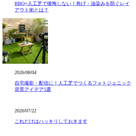
BBQ×人工芝で後悔しない！焦げ・油染みを防ぐレイ
す。この認定は、スポーツにおける激しい衝撃や摩擦への
アウト術とは？
耐久性が保証されている証です。お子様が全力で走り回っ
たり、サッカーやゴルフの練習を毎日繰り返したりして
も、芝が寝にくく強靭な復元力を発揮します。家族みんな
が安全に、そしてアクティブに過ごせる空間を、確かな品
質の製品で構築いたします。個人宅からスポーツ施設ま
で、幅広い対応が可能です。まずは無料見積もりで、プロ
仕様の品質をご検討ください。
2026.7.23
業者の選定で最も重要なのは、実は製品以上に「施工技
2026/08/04
術」です。どんなに高級な人工芝を使っても、下地の処理
自宅撮影・配信に！人工芝でつくるフォトジェニック
が甘かったり継ぎ目の接合が未熟だったりすると、数年で
背景アイデア5選
凹凸ができたり隙間から雑草が生えたりしてしまいます。
ワイズヴェルデでは下請け業者に丸投げせず、自社スタッ
フが責任を持って基礎から敷き込みまで一貫して行いま
す。細部までピシっと揃った、見ていて気持ちが良いほど
2026/07/22
のフラットな仕上がりは、多くのお客様から高い評価をい
これだけはハッキリしておきます
ただいております。プロの職人魂が宿る仕上がりをご提案
します。後悔しないお庭づくりは、信頼できる施工店選び
から始まります。