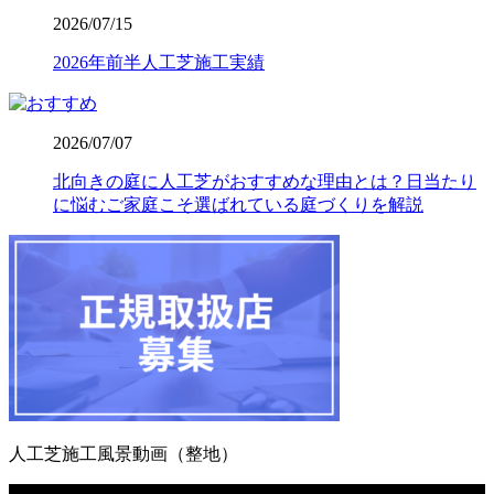
2026/07/15
2026.7.16
2026年前半人工芝施工実績
人工芝の寿命は一般的に5年から10年と言われています
が、ホームセンターなどの低価格すぎる製品は、紫外線に
よる劣化で数年でボロボロになってしまうこともありま
す。その点、ワイズヴェルデの製品は15年の耐用を実証済
2026/07/07
みです。長期間の使用に耐えうる高品質な素材選びこそ
北向きの庭に人工芝がおすすめな理由とは？日当たり
が、結果として交換回数を減らし、最もコストパフォーマ
に悩むご家庭こそ選ばれている庭づくりを解説
ンスに優れた選択となります。一度の工事で長く愛用して
いただきたいという思いから、私たちは耐久性の試験を繰
り返しています。将来のメンテナンス費用まで見据えた賢
いお庭づくりを、専門家の視点から支えます。
2026.7.8
「人工芝を導入したいけれど、初期費用が気になる」とい
う方は、ぜひメーカー直営のワイズヴェルデにご注目くだ
さい。当社はフランチャイズ制をとらず、代理店を介さな
いことで中間マージンを徹底的にカットし、高品質ながら
リーズナブルな価格を実現しました。この独自流通経路が
人工芝施工風景動画（整地）
あるからこそ、ワンランク上の製品を予算内で提供するこ
動