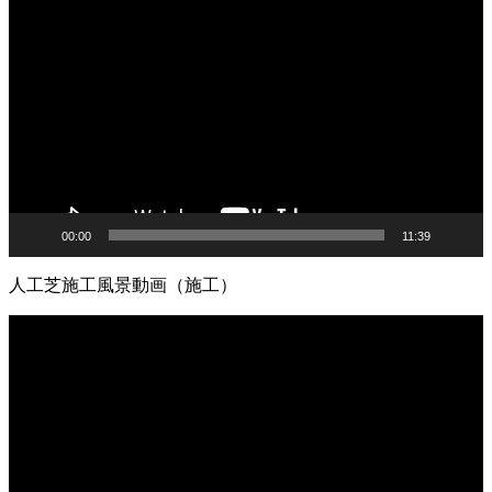
とが可能です。関東圏内での施工実績はトップクラスを誇
画
り、大規模な工事から小さなお庭まで幅広く対応しており
プ
ます。まずは無料の現地調査で、具体的なコストパフォー
レ
マンスの高さをご確認ください。任せて安心の直営体制で
ー
す。
ヤ
2026.7.1
ー
お庭でのバーベキューは家族や友人との格別なひとときで
すが、食べこぼしや油汚れが心配という方も多いでしょ
う。当社の人工芝なら、万が一汚れても中性洗剤とモップ
00:00
11:39
を使用して、ご家庭で簡単に拭き取ることができます。水
洗いも可能なため、清潔な状態を長く保てます。ただし、
人工芝施工風景動画（施工）
素材の特性上、熱湯を直接かけたり火気を近づけすぎたり
することには注意が必要です。耐熱温度を守ることで、美
動
しいグリーンを長く愛用していただけます。施工後のアフ
画
ターケアやお手入れ方法の詳細まで、私たちがトータルで
プ
サポートさせていただきます。安心してアウトドアを楽し
レ
めるお庭作りを実現します。
ー
ヤ
2026.6.24
ー
人工芝の最大の魅力は、施工後の維持管理が驚くほど楽な