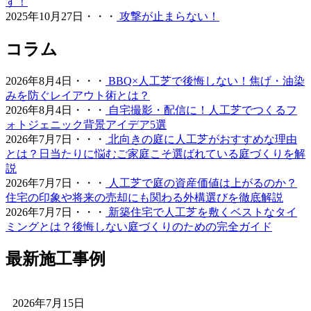
工芝は導入されています。この高い耐久性と、日常的なメ
す！
ンテナンスのしやすさは、広い敷地を管理される法人様や
2025年10月27日・・・
攻撃が止まらない！
自治体様からも高く評価されています。摩耗に強く、長期
間にわたって競技パフォーマンスを維持できるため、スポ
コラム
ーツ施設のリニューアルやフットサルコートの新設もぜひ
ご相談ください。プロ基準の品質を一般のご家庭にもお届
2026年8月4日・・・
BBQ×人工芝で後悔しない！焦げ・油染
けします。
みを防ぐレイアウト術とは？
2026年8月4日・・・
自宅撮影・配信に！人工芝でつくるフ
2026.5.28
ォトジェニック背景アイデア5選
人工芝の技術革新により、現在では天然芝と見分けがつか
2026年7月7日・・・
北向きの庭に人工芝がおすすめな理由
ないほどの美しさとリアルな質感が実現されています。一
とは？日当たりに悩むご家庭こそ選ばれている庭づくりを解
年中鮮やかな緑を保てるため、景観を重視する個人宅の主
説
庭やアプローチにも最適です。DIYに挑戦される方もいら
2026年7月7日・・・
人工芝で庭の資産価値は上がるのか？
っしゃいますが、経年による端のめくれや、仕上がりの差
住宅の印象や将来の売却にも関わる外構選びを徹底解説
が出る継ぎ目の処理などは、プロである私たちにお任せく
2026年7月7日・・・
新築住宅で人工芝を敷くベストなタイ
ださい。施工実績も豊富にあり、土地の形状に合わせた精
ミングとは？後悔しない庭づくりのための完全ガイド
密なカット技術で、まるで一枚の絨毯のような美しい仕上
がりをお約束します。メンテナンスフリーで、四季を通じ
最新施工事例
てお庭を眺める楽しみをご提供いたします。
2026.5.19
2026年7月15日