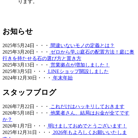
ります。
動き回れる健康的な住環境を一緒に形にしていきましょ
う。
2026.6.11
お知らせ
「人工芝はプラスチック感が強くて安っぽい」という古い
イメージをお持ちの方こそ、ぜひ当社の製品を手に取って
2025年5月24日・・・
間違いないモノの定義とは？
みてください。最新のモデルは複数の色を混生させ、葉の
2025年3月20日・・・
ゼロから学ぶ庭石の配置方法！庭に奥
向きやツヤまで計算されており、驚くほど自然な風合いで
行きを持たせる石の選び方と置き方
す。一度敷けば10年以上にわたり美しい景観を維持でき、
2025年3月13日・・・
営業拠点が増加しました！
資産価値の維持にも貢献します。お仕事や育児、家事で忙
2025年3月5日・・・
LINEショップ開設しました
しく、お庭の手入れに十分な時間を割けない皆様へ、手間
2024年12月30日・・・
年末年始
いらずで上質な暮らしをご提案いたします。住宅街でも、
お隣への枯れ葉の飛散を防ぐ対策として人工芝を選ばれる
方が増えています。機能性と美観を両立させましょう。
スタッフブログ
2026.6.4
2026年7月22日・・・
これだけはハッキリしておきます
プロスポーツの現場でも選ばれる信頼の品質が当社の自慢
2026年5月18日・・・
他業者さん、結局はお金が全てです
です。東京ドームや京セラドームといった日本を代表する
か？
大規模施設、さらには本格的なテニスコートなど、激しい
2026年1月7日・・・
明けましておめでとうございます！
動きと高い摩擦が求められる場所にもワイズヴェルデの人
2025年12月31日・・・
2026年もよろしくお願いいたしま