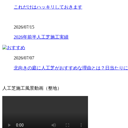
「人工芝を導入したいけれど、初期費用が気になる」という
これだけはハッキリしておきます
中間マージンを徹底的にカットし、高品質ながらリーズナブ
東圏内での施工実績はトップクラスを誇り、大規模な工事か
さい。任せて安心の直営体制です。
2026/07/15
2026.7.1
2026年前半人工芝施工実績
お庭でのバーベキューは家族や友人との格別なひとときです
て、ご家庭で簡単に拭き取ることができます。水洗いも可能
が必要です。耐熱温度を守ることで、美しいグリーンを長く
2026/07/07
す。安心してアウトドアを楽しめるお庭作りを実現します。
北向きの庭に人工芝がおすすめな理由とは？日当たりに
2026.6.24
人工芝の最大の魅力は、施工後の維持管理が驚くほど楽な点
たり、定期的に芝刈り機を動かしたりする必要はありません
人工芝施工風景動画（整地）
忙しい現代人にとって、お庭を「維持するための作業場」か
りある時間をご提案いたします。
2026.6.18
愛犬やペットと暮らすご家庭には、クッション性と清潔さを
も手足を汚さずに遊べる専用ドッグランが完成します。当社