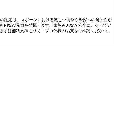
この認定は、スポーツにおける激しい衝撃や摩擦への耐久性が
強靭な復元力を発揮します。家族みんなが安全に、そしてア
まずは無料見積もりで、プロ仕様の品質をご検討ください。
たり継ぎ目の接合が未熟だったりすると、数年で凹凸ができ
基礎から敷き込みまで一貫して行います。細部までピシっと
人魂が宿る仕上がりをご提案します。後悔しないお庭づくり
で数年でボロボロになってしまうこともあります。その点、
回数を減らし、最もコストパフォーマンスに優れた選択となり
ナンス費用まで見据えた賢いお庭づくりを、専門家の視点か