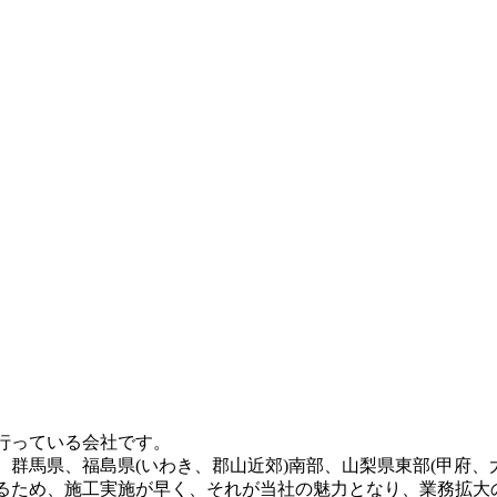
適なプランをご提案させていただきます。ペットも家族の一員
メージをお持ちの方こそ、ぜひ当社の製品を手に取ってみてく
けば10年以上にわたり美しい景観を維持でき、資産価値の維
しをご提案いたします。住宅街でも、お隣への枯れ葉の飛散を
す。東京ドームや京セラドームといった日本を代表する大規模
されています。この高い耐久性と、日常的なメンテナンスのし
フォーマンスを維持できるため、スポーツ施設のリニューアル
いほどの美しさとリアルな質感が実現されています。一年中鮮
ますが、経年による端のめくれや、仕上がりの差が出る継ぎ目
行っている会社です。
まるで一枚の絨毯のような美しい仕上がりをお約束します。メ
群馬県、福島県(いわき、郡山近郊)南部、山梨県東部(甲府、
るため、施工実施が早く、それが当社の魅力となり、業務拡大