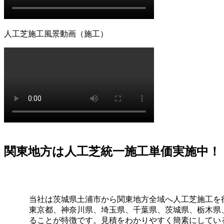
掃のしやすさについても、飼い主様の飼育状況に合わせた最
緒に形にしていきましょう。
2026.6.11
人工芝施工風景動画（施工）
「人工芝はプラスチック感が強くて安っぽい」という古いイ
ヤまで計算されており、驚くほど自然な風合いです。一度敷
れに十分な時間を割けない皆様へ、手間いらずで上質な暮ら
と美観を両立させましょう。
2026.6.4
プロスポーツの現場でも選ばれる信頼の品質が当社の自慢で
い摩擦が求められる場所にもワイズヴェルデの人工芝は導入
く評価されています。摩耗に強く、長期間にわたって競技パ
の品質を一般のご家庭にもお届けします。
関東地方は人工芝統一施工単価実施中！
2026.5.28
人工芝の技術革新により、現在では天然芝と見分けがつかな
ローチにも最適です。DIYに挑戦される方もいらっしゃい
当社は茨城県土浦市から関東地方全域へ人工芝施工を
も豊富にあり、土地の形状に合わせた精密なカット技術で、
東京都、神奈川県、埼玉県、千葉県、茨城県、栃木県、
提供いたします。
ることが特徴です。見積をわかりやすく簡素にしてい