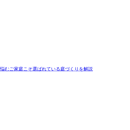
方は、ぜひメーカー直営のワイズヴェルデにご注目ください。
ルな価格を実現しました。この独自流通経路があるからこそ、
ら小さなお庭まで幅広く対応しております。まずは無料の現地
が、食べこぼしや油汚れが心配という方も多いでしょう。当社
なため、清潔な状態を長く保てます。ただし、素材の特性上、
愛用していただけます。施工後のアフターケアやお手入れ方法
悩むご家庭こそ選ばれている庭づくりを解説
にあります。日々の掃除は竹ぼうきで軽く掃くか、掃除機でゴ
。常に清潔で美しい状態を保つための簡単なコツについても、
ら「心からくつろげるリラックススペース」へ変えることは、
両立した人工芝が非常におすすめです。ベランダや屋上、お庭
の人工芝は高密度で耐久性が高いため、大型犬が走り回っても