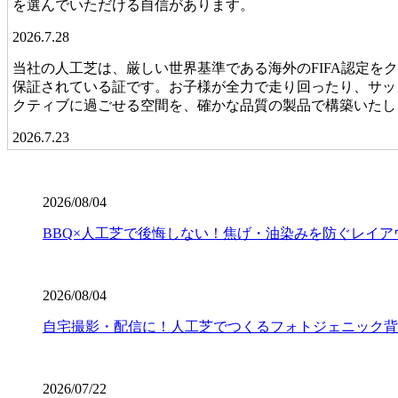
を選んでいただける自信があります。
2026.7.28
当社の人工芝は、厳しい世界基準である海外のFIFA認定
保証されている証です。お子様が全力で走り回ったり、サッ
クティブに過ごせる空間を、確かな品質の製品で構築いたし
2026.7.23
業者の選定で最も重要なのは、実は製品以上に「施工技術」
たり隙間から雑草が生えたりしてしまいます。ワイズヴェル
2026/08/04
揃った、見ていて気持ちが良いほどのフラットな仕上がりは
は、信頼できる施工店選びから始まります。
BBQ×人工芝で後悔しない！焦げ・油染みを防ぐレイア
2026.7.16
人工芝の寿命は一般的に5年から10年と言われていますが
2026/08/04
ワイズヴェルデの製品は15年の耐用を実証済みです。長期
ます。一度の工事で長く愛用していただきたいという思いか
自宅撮影・配信に！人工芝でつくるフォトジェニック背
ら支えます。
2026.7.8
2026/07/22