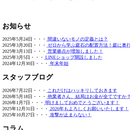
2026.5.19
最近では幼稚園や保育園、学校の校庭に人工芝を導入するケ
すぐにお外で遊べるのが最大のメリットです。都市部の施設
お知らせ
ョン性に優れた素材は、転倒時の怪我のリスクも軽減します
くりを全力でお手伝いします。
2025年5月24日・・・
間違いないモノの定義とは？
2026.5.13
2025年3月20日・・・
ゼロから学ぶ庭石の配置方法！庭に奥
2025年3月13日・・・
営業拠点が増加しました！
お庭の雑草対策でお悩みではありませんか。ワイズヴェルデ
2025年3月5日・・・
LINEショップ開設しました
を誇る当社の人工芝は、面倒な草むしりや水やりが一切不要
2024年12月30日・・・
年末年始
奈川など関東近郊の皆様へお届けいたします。メーカー直営
集まれる空間づくりをご提案いたします。
スタッフブログ
2026.4.27
2026年7月22日・・・
これだけはハッキリしておきます
ワイズヴェルデが関東エリアで選ばれ続ける理由は、製品開
2026年5月18日・・・
他業者さん、結局はお金が全てですか
でよかった」という声は、私たちがマージンを省き、現場の
2026年1月7日・・・
明けましておめでとうございます！
過性の買い物ではなく、10年先も続く快適な住環境への投
2025年12月31日・・・
2026年もよろしくお願いいたします！
えをご提示します。
2025年10月27日・・・
攻撃が止まらない！
2026.4.21
コラム