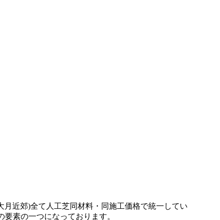
として、ストレスなく自由に動き回れる健康的な住環境を一
ださい。最新のモデルは複数の色を混生させ、葉の向きやツ
持にも貢献します。お仕事や育児、家事で忙しく、お庭の手入
防ぐ対策として人工芝を選ばれる方が増えています。機能性
施設、さらには本格的なテニスコートなど、激しい動きと高
やすさは、広い敷地を管理される法人様や自治体様からも高
やフットサルコートの新設もぜひご相談ください。プロ基準
やかな緑を保てるため、景観を重視する個人宅の主庭やアプ
の処理などは、プロである私たちにお任せください。施工実績
ンテナンスフリーで、四季を通じてお庭を眺める楽しみをご
大月近郊)全て人工芝同材料・同施工価格で統一してい
の要素の一つになっております。