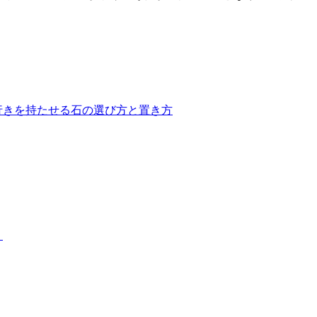
ースが非常に増えています。当社の人工芝は水はけが非常に良
でも、土埃の舞い上がりを防ぎ、限られたスペースを有効活用
。防炎性能や安全性も国内基準をクリアしており、公共性の高
行きを持たせる石の選び方と置き方
は人工芝のメーカーとして、高品質な製品と経験豊富な自社社
で、除草剤や殺虫剤などの薬剤を使う必要もありません。お子
だからこそ可能な、細部まで妥協のない敷き込み技術をぜひ実
発から施工、アフターフォローまでを一貫して自社で完結させ
？
技術向上に投資し続けてきた結果です。施工実績の多さは、そ
資として、私たちは最高の価値をご提供します。まずはお気軽