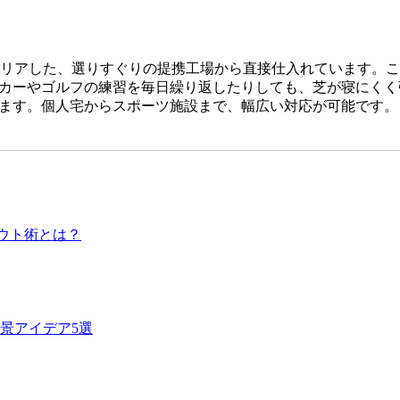
をクリアした、選りすぐりの提携工場から直接仕入れています。
カーやゴルフの練習を毎日繰り返したりしても、芝が寝にくく
ます。個人宅からスポーツ施設まで、幅広い対応が可能です。
です。どんなに高級な人工芝を使っても、下地の処理が甘かっ
デでは下請け業者に丸投げせず、自社スタッフが責任を持って
、多くのお客様から高い評価をいただいております。プロの職
ウト術とは？
、ホームセンターなどの低価格すぎる製品は、紫外線による劣化
間の使用に耐えうる高品質な素材選びこそが、結果として交換
ら、私たちは耐久性の試験を繰り返しています。将来のメンテ
景アイデア5選