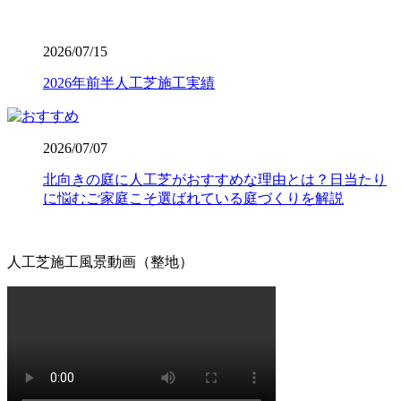
凹凸ができたり隙間から雑草が生えたりしてしまいます。
ワイズヴェルデでは下請け業者に丸投げせず、自社スタッ
2026/07/15
フが責任を持って基礎から敷き込みまで一貫して行いま
す。細部までピシっと揃った、見ていて気持ちが良いほど
2026年前半人工芝施工実績
のフラットな仕上がりは、多くのお客様から高い評価をい
ただいております。プロの職人魂が宿る仕上がりをご提案
します。後悔しないお庭づくりは、信頼できる施工店選び
2026/07/07
から始まります。
北向きの庭に人工芝がおすすめな理由とは？日当たり
2026.7.16
に悩むご家庭こそ選ばれている庭づくりを解説
人工芝の寿命は一般的に5年から10年と言われています
が、ホームセンターなどの低価格すぎる製品は、紫外線に
よる劣化で数年でボロボロになってしまうこともありま
人工芝施工風景動画（整地）
す。その点、ワイズヴェルデの製品は15年の耐用を実証済
みです。長期間の使用に耐えうる高品質な素材選びこそ
が、結果として交換回数を減らし、最もコストパフォーマ
ンスに優れた選択となります。一度の工事で長く愛用して
いただきたいという思いから、私たちは耐久性の試験を繰
り返しています。将来のメンテナンス費用まで見据えた賢
いお庭づくりを、専門家の視点から支えます。