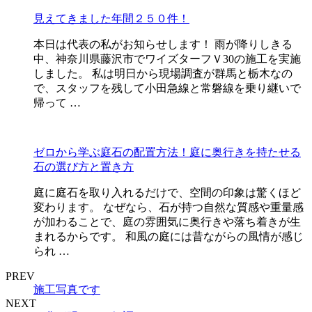
見えてきました年間２５０件！
本日は代表の私がお知らせします！ 雨が降りしきる
中、神奈川県藤沢市でワイズターフＶ30の施工を実施
しました。 私は明日から現場調査が群馬と栃木なの
で、スタッフを残して小田急線と常磐線を乗り継いで
帰って …
ゼロから学ぶ庭石の配置方法！庭に奥行きを持たせる
石の選び方と置き方
庭に庭石を取り入れるだけで、空間の印象は驚くほど
変わります。 なぜなら、石が持つ自然な質感や重量感
が加わることで、庭の雰囲気に奥行きや落ち着きが生
まれるからです。 和風の庭には昔ながらの風情が感じ
られ …
PREV
施工写真です
NEXT