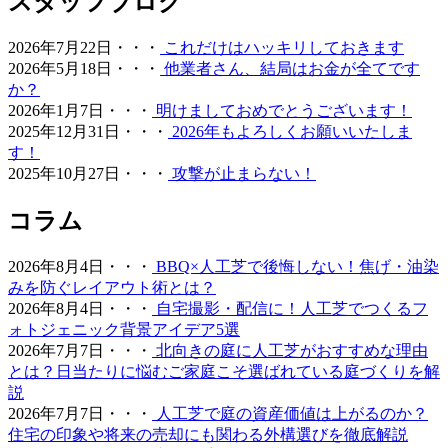
スタッフブログ
を両立した人工芝が非常におすすめです。ベランダや屋
上、お庭の一部に敷くことで、足腰への負担を軽減しつ
2026年7月22日・・・
これだけはハッキリしておきます
つ、雨の日でも手足を汚さずに遊べる専用ドッグランが完
2026年5月18日・・・
他業者さん、結局はお金が全てです
成します。当社の人工芝は高密度で耐久性が高いため、大
か？
型犬が走り回っても簡単にはへたりません。防臭対策や、
2026年1月7日・・・
明けましておめでとうございます！
排泄物があった際の清掃のしやすさについても、飼い主様
2025年12月31日・・・
2026年もよろしくお願いいたしま
の飼育状況に合わせた最適なプランをご提案させていただ
す！
きます。ペットも家族の一員として、ストレスなく自由に
2025年10月27日・・・
攻撃が止まらない！
動き回れる健康的な住環境を一緒に形にしていきましょ
う。
コラム
2026.6.11
2026年8月4日・・・
BBQ×人工芝で後悔しない！焦げ・油染
「人工芝はプラスチック感が強くて安っぽい」という古い
みを防ぐレイアウト術とは？
イメージをお持ちの方こそ、ぜひ当社の製品を手に取って
2026年8月4日・・・
自宅撮影・配信に！人工芝でつくるフ
みてください。最新のモデルは複数の色を混生させ、葉の
ォトジェニック背景アイデア5選
向きやツヤまで計算されており、驚くほど自然な風合いで
2026年7月7日・・・
北向きの庭に人工芝がおすすめな理由
す。一度敷けば10年以上にわたり美しい景観を維持でき、
とは？日当たりに悩むご家庭こそ選ばれている庭づくりを解
資産価値の維持にも貢献します。お仕事や育児、家事で忙
説
しく、お庭の手入れに十分な時間を割けない皆様へ、手間
2026年7月7日・・・
人工芝で庭の資産価値は上がるのか？
いらずで上質な暮らしをご提案いたします。住宅街でも、
住宅の印象や将来の売却にも関わる外構選びを徹底解説
お隣への枯れ葉の飛散を防ぐ対策として人工芝を選ばれる