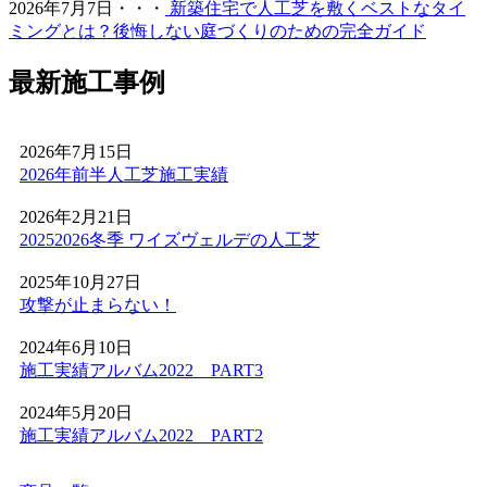
2026年7月7日・・・
新築住宅で人工芝を敷くベストなタイ
方が増えています。機能性と美観を両立させましょう。
ミングとは？後悔しない庭づくりのための完全ガイド
2026.6.4
最新施工事例
プロスポーツの現場でも選ばれる信頼の品質が当社の自慢
です。東京ドームや京セラドームといった日本を代表する
大規模施設、さらには本格的なテニスコートなど、激しい
2026年7月15日
動きと高い摩擦が求められる場所にもワイズヴェルデの人
2026年前半人工芝施工実績
工芝は導入されています。この高い耐久性と、日常的なメ
ンテナンスのしやすさは、広い敷地を管理される法人様や
2026年2月21日
自治体様からも高く評価されています。摩耗に強く、長期
20252026冬季 ワイズヴェルデの人工芝
間にわたって競技パフォーマンスを維持できるため、スポ
ーツ施設のリニューアルやフットサルコートの新設もぜひ
2025年10月27日
ご相談ください。プロ基準の品質を一般のご家庭にもお届
攻撃が止まらない！
けします。
2024年6月10日
2026.5.28
施工実績アルバム2022 PART3
人工芝の技術革新により、現在では天然芝と見分けがつか
2024年5月20日
ないほどの美しさとリアルな質感が実現されています。一
施工実績アルバム2022 PART2
年中鮮やかな緑を保てるため、景観を重視する個人宅の主
庭やアプローチにも最適です。DIYに挑戦される方もいら