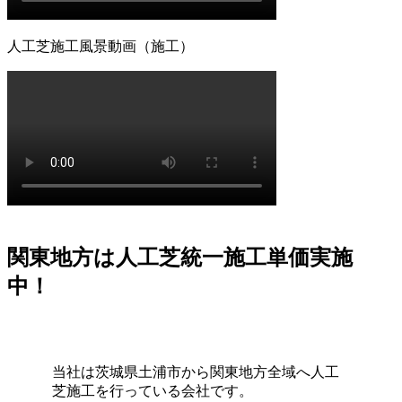
2026.7.8
「人工芝を導入したいけれど、初期費用が気になる」とい
人工芝施工風景動画（施工）
う方は、ぜひメーカー直営のワイズヴェルデにご注目くだ
さい。当社はフランチャイズ制をとらず、代理店を介さな
いことで中間マージンを徹底的にカットし、高品質ながら
リーズナブルな価格を実現しました。この独自流通経路が
あるからこそ、ワンランク上の製品を予算内で提供するこ
とが可能です。関東圏内での施工実績はトップクラスを誇
り、大規模な工事から小さなお庭まで幅広く対応しており
ます。まずは無料の現地調査で、具体的なコストパフォー
マンスの高さをご確認ください。任せて安心の直営体制で
す。
関東地方は人工芝統一施工単価実施
2026.7.1
中！
お庭でのバーベキューは家族や友人との格別なひとときで
すが、食べこぼしや油汚れが心配という方も多いでしょ
う。当社の人工芝なら、万が一汚れても中性洗剤とモップ
を使用して、ご家庭で簡単に拭き取ることができます。水
当社は茨城県土浦市から関東地方全域へ人工
洗いも可能なため、清潔な状態を長く保てます。ただし、
芝施工を行っている会社です。
素材の特性上、熱湯を直接かけたり火気を近づけすぎたり