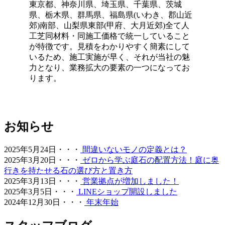
東京都、神奈川県、埼玉県、千葉県、茨城
することには注意が必要です。耐熱温度を守ることで、美
県、栃木県、群馬県、福島県(いわき、郡山近
しいグリーンを長く愛用していただけます。施工後のアフ
郊)南部、山梨県東部(甲府、大月近郊)全て人
ターケアやお手入れ方法の詳細まで、私たちがトータルで
工芝同材料・同施工価格で統一していること
サポートさせていただきます。安心してアウトドアを楽し
が特徴です。見積をわかりやすく簡素にして
めるお庭作りを実現します。
いるため、施工実施が早く、それが当社の魅
2026.6.24
力となり、業務拡大の要素の一つになってお
ります。
人工芝の最大の魅力は、施工後の維持管理が驚くほど楽な
点にあります。日々の掃除は竹ぼうきで軽く掃くか、掃除
機でゴミを吸い取るだけで完了します。天然芝のように肥
料を与えたり、定期的に芝刈り機を動かしたりする必要は
ありません。常に清潔で美しい状態を保つための簡単なコ
お知らせ
ツについても、お引き渡し時に専門スタッフが丁寧にお伝
えしております。忙しい現代人にとって、お庭を「維持す
2025年5月24日・・・
間違いないモノの定義とは？
るための作業場」から「心からくつろげるリラックススペ
2025年3月20日・・・
ゼロから学ぶ庭石の配置方法！庭に奥
ース」へ変えることは、生活の質を大きく向上させます。
行きを持たせる石の選び方と置き方
管理の負担を減らし、ゆとりある時間をご提案いたしま
2025年3月13日・・・
営業拠点が増加しました！
す。
2025年3月5日・・・
LINEショップ開設しました
2024年12月30日・・・
年末年始
2026.6.18
愛犬やペットと暮らすご家庭には、クッション性と清潔さ