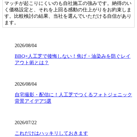
マッチが起こりにくいのも自社施工の強みです。納得のい
く価格設定と、それを上回る感動の仕上がりをお約束しま
す。比較検討の結果、当社を選んでいただける自信があり
ます。
2026.7.28
当社の人工芝は、厳しい世界基準である海外のFIFA認定を
2026/08/04
クリアした、選りすぐりの提携工場から直接仕入れていま
BBQ×人工芝で後悔しない！焦げ・油染みを防ぐレイ
す。この認定は、スポーツにおける激しい衝撃や摩擦への
アウト術とは？
耐久性が保証されている証です。お子様が全力で走り回っ
たり、サッカーやゴルフの練習を毎日繰り返したりして
も、芝が寝にくく強靭な復元力を発揮します。家族みんな
が安全に、そしてアクティブに過ごせる空間を、確かな品
2026/08/04
質の製品で構築いたします。個人宅からスポーツ施設ま
自宅撮影・配信に！人工芝でつくるフォトジェニック
で、幅広い対応が可能です。まずは無料見積もりで、プロ
背景アイデア5選
仕様の品質をご検討ください。
2026.7.23
2026/07/22
業者の選定で最も重要なのは、実は製品以上に「施工技
術」です。どんなに高級な人工芝を使っても、下地の処理
これだけはハッキリしておきます
が甘かったり継ぎ目の接合が未熟だったりすると、数年で