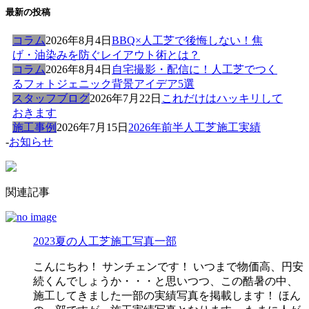
最新の投稿
コラム
2026年8月4日
BBQ×人工芝で後悔しない！焦
げ・油染みを防ぐレイアウト術とは？
コラム
2026年8月4日
自宅撮影・配信に！人工芝でつく
るフォトジェニック背景アイデア5選
スタッフブログ
2026年7月22日
これだけはハッキリして
おきます
施工事例
2026年7月15日
2026年前半人工芝施工実績
-
お知らせ
関連記事
2023夏の人工芝施工写真一部
こんにちわ！ サンチェンです！ いつまで物価高、円安
続くんでしょうか・・・と思いつつ、この酷暑の中、
施工してきました一部の実績写真を掲載します！ ほん