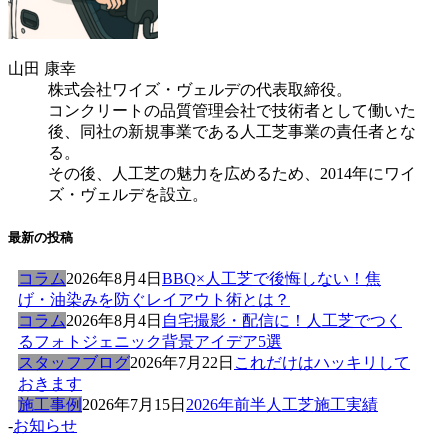
山田 康幸
株式会社ワイズ・ヴェルデの代表取締役。
コンクリートの品質管理会社で技術者として働いた
後、同社の新規事業である人工芝事業の責任者とな
る。
その後、人工芝の魅力を広めるため、2014年にワイ
ズ・ヴェルデを設立。
最新の投稿
コラム
2026年8月4日
BBQ×人工芝で後悔しない！焦
げ・油染みを防ぐレイアウト術とは？
コラム
2026年8月4日
自宅撮影・配信に！人工芝でつく
るフォトジェニック背景アイデア5選
スタッフブログ
2026年7月22日
これだけはハッキリして
おきます
施工事例
2026年7月15日
2026年前半人工芝施工実績
-
お知らせ