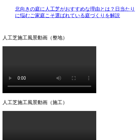
みです。長期間の使用に耐えうる高品質な素材選びこそ
北向きの庭に人工芝がおすすめな理由とは？日当たり
が、結果として交換回数を減らし、最もコストパフォーマ
に悩むご家庭こそ選ばれている庭づくりを解説
ンスに優れた選択となります。一度の工事で長く愛用して
いただきたいという思いから、私たちは耐久性の試験を繰
り返しています。将来のメンテナンス費用まで見据えた賢
人工芝施工風景動画（整地）
いお庭づくりを、専門家の視点から支えます。
2026.7.8
「人工芝を導入したいけれど、初期費用が気になる」とい
う方は、ぜひメーカー直営のワイズヴェルデにご注目くだ
さい。当社はフランチャイズ制をとらず、代理店を介さな
いことで中間マージンを徹底的にカットし、高品質ながら
リーズナブルな価格を実現しました。この独自流通経路が
あるからこそ、ワンランク上の製品を予算内で提供するこ
とが可能です。関東圏内での施工実績はトップクラスを誇
人工芝施工風景動画（施工）
り、大規模な工事から小さなお庭まで幅広く対応しており
ます。まずは無料の現地調査で、具体的なコストパフォー
マンスの高さをご確認ください。任せて安心の直営体制で
す。
2026.7.1