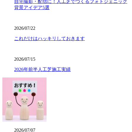
自宅撮影・配信に！人工芝でつくるフォトジェニック
で、幅広い対応が可能です。まずは無料見積もりで、プロ
背景アイデア5選
仕様の品質をご検討ください。
2026.7.23
2026/07/22
業者の選定で最も重要なのは、実は製品以上に「施工技
術」です。どんなに高級な人工芝を使っても、下地の処理
これだけはハッキリしておきます
が甘かったり継ぎ目の接合が未熟だったりすると、数年で
凹凸ができたり隙間から雑草が生えたりしてしまいます。
ワイズヴェルデでは下請け業者に丸投げせず、自社スタッ
2026/07/15
フが責任を持って基礎から敷き込みまで一貫して行いま
す。細部までピシっと揃った、見ていて気持ちが良いほど
2026年前半人工芝施工実績
のフラットな仕上がりは、多くのお客様から高い評価をい
ただいております。プロの職人魂が宿る仕上がりをご提案
します。後悔しないお庭づくりは、信頼できる施工店選び
から始まります。
2026.7.16
人工芝の寿命は一般的に5年から10年と言われています
が、ホームセンターなどの低価格すぎる製品は、紫外線に
よる劣化で数年でボロボロになってしまうこともありま
2026/07/07
す。その点、ワイズヴェルデの製品は15年の耐用を実証済