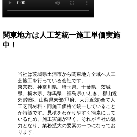
お庭でのバーベキューは家族や友人との格別なひとときで
すが、食べこぼしや油汚れが心配という方も多いでしょ
う。当社の人工芝なら、万が一汚れても中性洗剤とモップ
を使用して、ご家庭で簡単に拭き取ることができます。水
洗いも可能なため、清潔な状態を長く保てます。ただし、
関東地方は人工芝統一施工単価実施
素材の特性上、熱湯を直接かけたり火気を近づけすぎたり
中！
することには注意が必要です。耐熱温度を守ることで、美
しいグリーンを長く愛用していただけます。施工後のアフ
ターケアやお手入れ方法の詳細まで、私たちがトータルで
サポートさせていただきます。安心してアウトドアを楽し
めるお庭作りを実現します。
当社は茨城県土浦市から関東地方全域へ人工
芝施工を行っている会社です。
2026.6.24
東京都、神奈川県、埼玉県、千葉県、茨城
県、栃木県、群馬県、福島県(いわき、郡山近
人工芝の最大の魅力は、施工後の維持管理が驚くほど楽な
郊)南部、山梨県東部(甲府、大月近郊)全て人
点にあります。日々の掃除は竹ぼうきで軽く掃くか、掃除
工芝同材料・同施工価格で統一していること
機でゴミを吸い取るだけで完了します。天然芝のように肥
が特徴です。見積をわかりやすく簡素にして
料を与えたり、定期的に芝刈り機を動かしたりする必要は
いるため、施工実施が早く、それが当社の魅
ありません。常に清潔で美しい状態を保つための簡単なコ
力となり、業務拡大の要素の一つになってお
ツについても、お引き渡し時に専門スタッフが丁寧にお伝
ります。
えしております。忙しい現代人にとって、お庭を「維持す