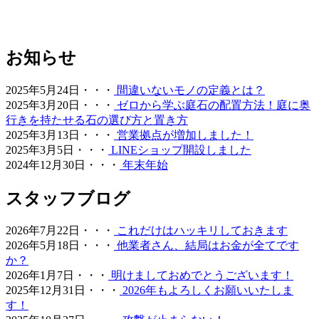
るための作業場」から「心からくつろげるリラックススペ
ース」へ変えることは、生活の質を大きく向上させます。
管理の負担を減らし、ゆとりある時間をご提案いたしま
す。
お知らせ
2026.6.18
2025年5月24日・・・
間違いないモノの定義とは？
愛犬やペットと暮らすご家庭には、クッション性と清潔さ
2025年3月20日・・・
ゼロから学ぶ庭石の配置方法！庭に奥
を両立した人工芝が非常におすすめです。ベランダや屋
行きを持たせる石の選び方と置き方
上、お庭の一部に敷くことで、足腰への負担を軽減しつ
2025年3月13日・・・
営業拠点が増加しました！
つ、雨の日でも手足を汚さずに遊べる専用ドッグランが完
2025年3月5日・・・
LINEショップ開設しました
成します。当社の人工芝は高密度で耐久性が高いため、大
2024年12月30日・・・
年末年始
型犬が走り回っても簡単にはへたりません。防臭対策や、
排泄物があった際の清掃のしやすさについても、飼い主様
スタッフブログ
の飼育状況に合わせた最適なプランをご提案させていただ
きます。ペットも家族の一員として、ストレスなく自由に
2026年7月22日・・・
これだけはハッキリしておきます
動き回れる健康的な住環境を一緒に形にしていきましょ
2026年5月18日・・・
他業者さん、結局はお金が全てです
う。
か？
2026.6.11
2026年1月7日・・・
明けましておめでとうございます！
2025年12月31日・・・
2026年もよろしくお願いいたしま
「人工芝はプラスチック感が強くて安っぽい」という古い
す！
イメージをお持ちの方こそ、ぜひ当社の製品を手に取って