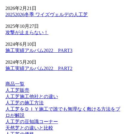
2026年2月21日
2026.5.28
20252026冬季 ワイズヴェルデの人工芝
人工芝の技術革新により、現在では天然芝と見分けがつか
ないほどの美しさとリアルな質感が実現されています。一
2025年10月27日
年中鮮やかな緑を保てるため、景観を重視する個人宅の主
攻撃が止まらない！
庭やアプローチにも最適です。DIYに挑戦される方もいら
2024年6月10日
っしゃいますが、経年による端のめくれや、仕上がりの差
施工実績アルバム2022 PART3
が出る継ぎ目の処理などは、プロである私たちにお任せく
ださい。施工実績も豊富にあり、土地の形状に合わせた精
2024年5月20日
密なカット技術で、まるで一枚の絨毯のような美しい仕上
施工実績アルバム2022 PART2
がりをお約束します。メンテナンスフリーで、四季を通じ
てお庭を眺める楽しみをご提供いたします。
商品一覧
2026.5.19
人工芝販売
人工芝施工他社との違い
最近では幼稚園や保育園、学校の校庭に人工芝を導入する
人工芝の施工方法
ケースが非常に増えています。当社の人工芝は水はけが非
人工芝をＤＩＹ施工で誰でも無理なく敷ける方法をプ
常に良いため、雨上がりでも泥にまみれることなく、子ど
ロが解説
もたちがすぐにお外で遊べるのが最大のメリットです。都
人工芝の豆知識コーナー
市部の施設でも、土埃の舞い上がりを防ぎ、限られたスペ
天然芝との違いと比較
ースを有効活用する手段として人工芝の設置をご提案して