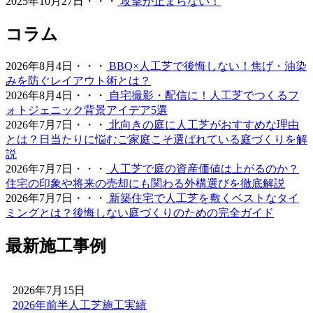
2025年10月27日・・・
攻撃が止まらない！
みてください。最新のモデルは複数の色を混生させ、葉の
向きやツヤまで計算されており、驚くほど自然な風合いで
コラム
す。一度敷けば10年以上にわたり美しい景観を維持でき、
資産価値の維持にも貢献します。お仕事や育児、家事で忙
2026年8月4日・・・
BBQ×人工芝で後悔しない！焦げ・油染
しく、お庭の手入れに十分な時間を割けない皆様へ、手間
みを防ぐレイアウト術とは？
いらずで上質な暮らしをご提案いたします。住宅街でも、
2026年8月4日・・・
自宅撮影・配信に！人工芝でつくるフ
お隣への枯れ葉の飛散を防ぐ対策として人工芝を選ばれる
ォトジェニック背景アイデア5選
方が増えています。機能性と美観を両立させましょう。
2026年7月7日・・・
北向きの庭に人工芝がおすすめな理由
2026.6.4
とは？日当たりに悩むご家庭こそ選ばれている庭づくりを解
説
プロスポーツの現場でも選ばれる信頼の品質が当社の自慢
2026年7月7日・・・
人工芝で庭の資産価値は上がるのか？
です。東京ドームや京セラドームといった日本を代表する
住宅の印象や将来の売却にも関わる外構選びを徹底解説
大規模施設、さらには本格的なテニスコートなど、激しい
2026年7月7日・・・
新築住宅で人工芝を敷くベストなタイ
動きと高い摩擦が求められる場所にもワイズヴェルデの人
ミングとは？後悔しない庭づくりのための完全ガイド
工芝は導入されています。この高い耐久性と、日常的なメ
ンテナンスのしやすさは、広い敷地を管理される法人様や
最新施工事例
自治体様からも高く評価されています。摩耗に強く、長期
間にわたって競技パフォーマンスを維持できるため、スポ
ーツ施設のリニューアルやフットサルコートの新設もぜひ
2026年7月15日
ご相談ください。プロ基準の品質を一般のご家庭にもお届
2026年前半人工芝施工実績
けします。