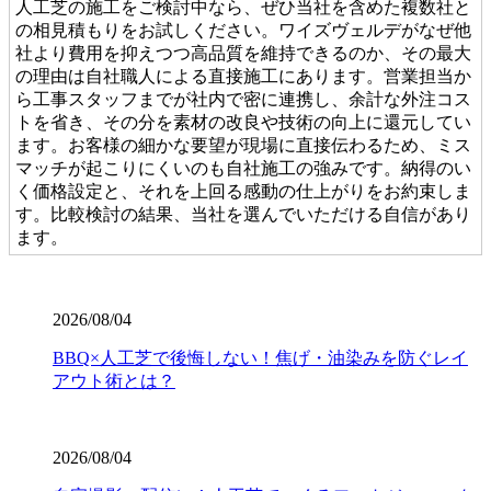
人工芝の施工をご検討中なら、ぜひ当社を含めた複数社と
の相見積もりをお試しください。ワイズヴェルデがなぜ他
社より費用を抑えつつ高品質を維持できるのか、その最大
の理由は自社職人による直接施工にあります。営業担当か
ら工事スタッフまでが社内で密に連携し、余計な外注コス
トを省き、その分を素材の改良や技術の向上に還元してい
ます。お客様の細かな要望が現場に直接伝わるため、ミス
マッチが起こりにくいのも自社施工の強みです。納得のい
く価格設定と、それを上回る感動の仕上がりをお約束しま
す。比較検討の結果、当社を選んでいただける自信があり
ます。
2026.7.28
当社の人工芝は、厳しい世界基準である海外のFIFA認定を
2026/08/04
クリアした、選りすぐりの提携工場から直接仕入れていま
BBQ×人工芝で後悔しない！焦げ・油染みを防ぐレイ
す。この認定は、スポーツにおける激しい衝撃や摩擦への
アウト術とは？
耐久性が保証されている証です。お子様が全力で走り回っ
たり、サッカーやゴルフの練習を毎日繰り返したりして
も、芝が寝にくく強靭な復元力を発揮します。家族みんな
が安全に、そしてアクティブに過ごせる空間を、確かな品
2026/08/04
質の製品で構築いたします。個人宅からスポーツ施設ま