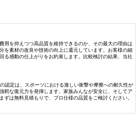
費用を抑えつつ高品質を維持できるのか、その最大の理由は
分を素材の改良や技術の向上に還元しています。お客様の細
回る感動の仕上がりをお約束します。比較検討の結果、当社
この認定は、スポーツにおける激しい衝撃や摩擦への耐久性が
強靭な復元力を発揮します。家族みんなが安全に、そしてア
まずは無料見積もりで、プロ仕様の品質をご検討ください。
たり継ぎ目の接合が未熟だったりすると、数年で凹凸ができ
基礎から敷き込みまで一貫して行います。細部までピシっと
人魂が宿る仕上がりをご提案します。後悔しないお庭づくり