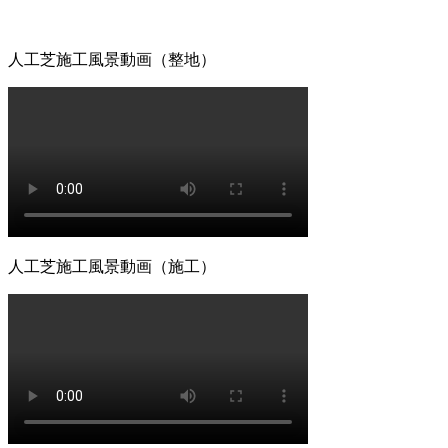
人工芝の最大の魅力は、施工後の維持管理が驚くほど楽な点
たり、定期的に芝刈り機を動かしたりする必要はありません
人工芝施工風景動画（整地）
忙しい現代人にとって、お庭を「維持するための作業場」か
りある時間をご提案いたします。
2026.6.18
愛犬やペットと暮らすご家庭には、クッション性と清潔さを
も手足を汚さずに遊べる専用ドッグランが完成します。当社
掃のしやすさについても、飼い主様の飼育状況に合わせた最
緒に形にしていきましょう。
2026.6.11
人工芝施工風景動画（施工）
「人工芝はプラスチック感が強くて安っぽい」という古いイ
ヤまで計算されており、驚くほど自然な風合いです。一度敷
れに十分な時間を割けない皆様へ、手間いらずで上質な暮ら
と美観を両立させましょう。
2026.6.4
プロスポーツの現場でも選ばれる信頼の品質が当社の自慢で