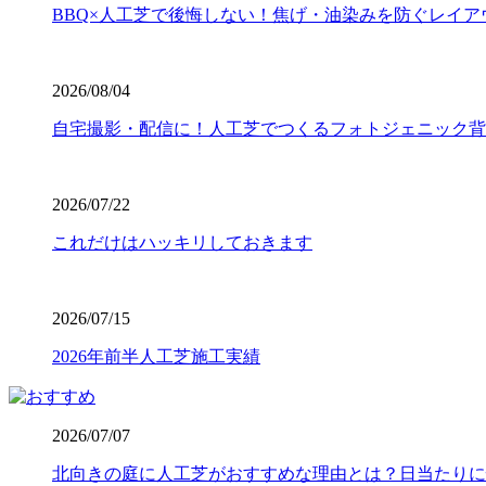
は、信頼できる施工店選びから始まります。
BBQ×人工芝で後悔しない！焦げ・油染みを防ぐレイア
2026.7.16
人工芝の寿命は一般的に5年から10年と言われていますが
2026/08/04
ワイズヴェルデの製品は15年の耐用を実証済みです。長期
ます。一度の工事で長く愛用していただきたいという思いか
自宅撮影・配信に！人工芝でつくるフォトジェニック背
ら支えます。
2026.7.8
2026/07/22
「人工芝を導入したいけれど、初期費用が気になる」という
これだけはハッキリしておきます
中間マージンを徹底的にカットし、高品質ながらリーズナブ
東圏内での施工実績はトップクラスを誇り、大規模な工事か
さい。任せて安心の直営体制です。
2026/07/15
2026.7.1
2026年前半人工芝施工実績
お庭でのバーベキューは家族や友人との格別なひとときです
て、ご家庭で簡単に拭き取ることができます。水洗いも可能
が必要です。耐熱温度を守ることで、美しいグリーンを長く
2026/07/07
す。安心してアウトドアを楽しめるお庭作りを実現します。
北向きの庭に人工芝がおすすめな理由とは？日当たりに
2026.6.24