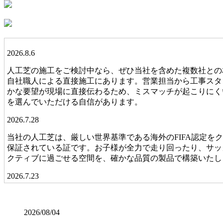
2026.8.6
人工芝の施工をご検討中なら、ぜひ当社を含めた複数社との
自社職人による直接施工にあります。営業担当から工事スタ
かな要望が現場に直接伝わるため、ミスマッチが起こりにく
を選んでいただける自信があります。
2026.7.28
当社の人工芝は、厳しい世界基準である海外のFIFA認定
保証されている証です。お子様が全力で走り回ったり、サッ
クティブに過ごせる空間を、確かな品質の製品で構築いたし
2026.7.23
業者の選定で最も重要なのは、実は製品以上に「施工技術」
たり隙間から雑草が生えたりしてしまいます。ワイズヴェル
2026/08/04
揃った、見ていて気持ちが良いほどのフラットな仕上がりは