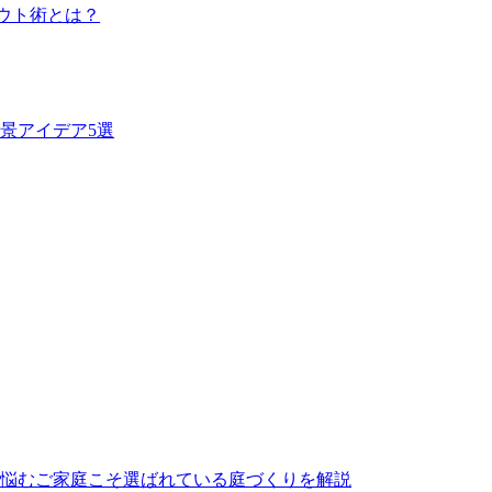
ウト術とは？
、ホームセンターなどの低価格すぎる製品は、紫外線による劣化
間の使用に耐えうる高品質な素材選びこそが、結果として交換
ら、私たちは耐久性の試験を繰り返しています。将来のメンテ
景アイデア5選
方は、ぜひメーカー直営のワイズヴェルデにご注目ください。
ルな価格を実現しました。この独自流通経路があるからこそ、
ら小さなお庭まで幅広く対応しております。まずは無料の現地
が、食べこぼしや油汚れが心配という方も多いでしょう。当社
なため、清潔な状態を長く保てます。ただし、素材の特性上、
愛用していただけます。施工後のアフターケアやお手入れ方法
悩むご家庭こそ選ばれている庭づくりを解説