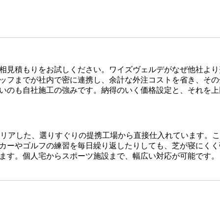
相見積もりをお試しください。ワイズヴェルデがなぜ他社より
ッフまでが社内で密に連携し、余計な外注コストを省き、その
いのも自社施工の強みです。納得のいく価格設定と、それを上
をクリアした、選りすぐりの提携工場から直接仕入れています。
カーやゴルフの練習を毎日繰り返したりしても、芝が寝にくく
ます。個人宅からスポーツ施設まで、幅広い対応が可能です。
です。どんなに高級な人工芝を使っても、下地の処理が甘かっ
デでは下請け業者に丸投げせず、自社スタッフが責任を持って
、多くのお客様から高い評価をいただいております。プロの職