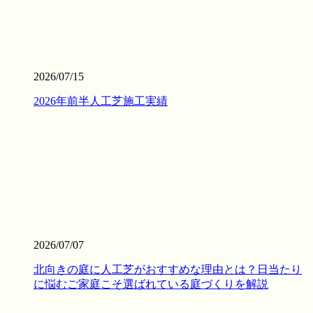
「人工芝を導入したいけれど、初期費用が気になる」とい
う方は、ぜひメーカー直営のワイズヴェルデにご注目くだ
さい。当社はフランチャイズ制をとらず、代理店を介さな
いことで中間マージンを徹底的にカットし、高品質ながら
リーズナブルな価格を実現しました。この独自流通経路が
2026/07/15
あるからこそ、ワンランク上の製品を予算内で提供するこ
とが可能です。関東圏内での施工実績はトップクラスを誇
2026年前半人工芝施工実績
り、大規模な工事から小さなお庭まで幅広く対応しており
ます。まずは無料の現地調査で、具体的なコストパフォー
マンスの高さをご確認ください。任せて安心の直営体制で
す。
2026.7.1
お庭でのバーベキューは家族や友人との格別なひとときで
すが、食べこぼしや油汚れが心配という方も多いでしょ
う。当社の人工芝なら、万が一汚れても中性洗剤とモップ
を使用して、ご家庭で簡単に拭き取ることができます。水
2026/07/07
洗いも可能なため、清潔な状態を長く保てます。ただし、
北向きの庭に人工芝がおすすめな理由とは？日当たり
素材の特性上、熱湯を直接かけたり火気を近づけすぎたり
に悩むご家庭こそ選ばれている庭づくりを解説
することには注意が必要です。耐熱温度を守ることで、美
しいグリーンを長く愛用していただけます。施工後のアフ