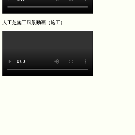
つ、雨の日でも手足を汚さずに遊べる専用ドッグランが完
成します。当社の人工芝は高密度で耐久性が高いため、大
型犬が走り回っても簡単にはへたりません。防臭対策や、
人工芝施工風景動画（施工）
排泄物があった際の清掃のしやすさについても、飼い主様
の飼育状況に合わせた最適なプランをご提案させていただ
きます。ペットも家族の一員として、ストレスなく自由に
動き回れる健康的な住環境を一緒に形にしていきましょ
う。
2026.6.11
「人工芝はプラスチック感が強くて安っぽい」という古い
イメージをお持ちの方こそ、ぜひ当社の製品を手に取って
みてください。最新のモデルは複数の色を混生させ、葉の
向きやツヤまで計算されており、驚くほど自然な風合いで
す。一度敷けば10年以上にわたり美しい景観を維持でき、
資産価値の維持にも貢献します。お仕事や育児、家事で忙
しく、お庭の手入れに十分な時間を割けない皆様へ、手間
いらずで上質な暮らしをご提案いたします。住宅街でも、
お隣への枯れ葉の飛散を防ぐ対策として人工芝を選ばれる
方が増えています。機能性と美観を両立させましょう。