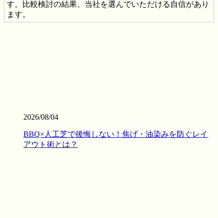
す。比較検討の結果、当社を選んでいただける自信があり
ます。
2026.7.28
当社の人工芝は、厳しい世界基準である海外のFIFA認定を
クリアした、選りすぐりの提携工場から直接仕入れていま
す。この認定は、スポーツにおける激しい衝撃や摩擦への
耐久性が保証されている証です。お子様が全力で走り回っ
たり、サッカーやゴルフの練習を毎日繰り返したりして
も、芝が寝にくく強靭な復元力を発揮します。家族みんな
が安全に、そしてアクティブに過ごせる空間を、確かな品
2026/08/04
質の製品で構築いたします。個人宅からスポーツ施設ま
で、幅広い対応が可能です。まずは無料見積もりで、プロ
BBQ×人工芝で後悔しない！焦げ・油染みを防ぐレイ
仕様の品質をご検討ください。
アウト術とは？
2026.7.23
業者の選定で最も重要なのは、実は製品以上に「施工技
術」です。どんなに高級な人工芝を使っても、下地の処理
が甘かったり継ぎ目の接合が未熟だったりすると、数年で
凹凸ができたり隙間から雑草が生えたりしてしまいます。
ワイズヴェルデでは下請け業者に丸投げせず、自社スタッ