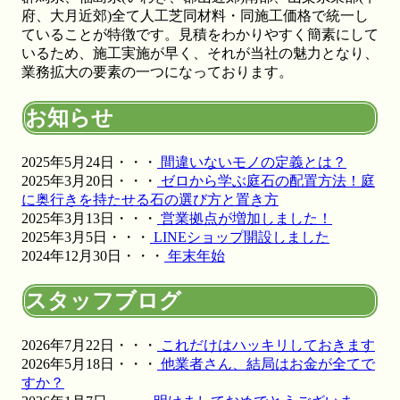
ださい。施工実績も豊富にあり、土地の形状に合わせた精
府、大月近郊)全て人工芝同材料・同施工価格で統一し
密なカット技術で、まるで一枚の絨毯のような美しい仕上
ていることが特徴です。見積をわかりやすく簡素にして
がりをお約束します。メンテナンスフリーで、四季を通じ
いるため、施工実施が早く、それが当社の魅力となり、
てお庭を眺める楽しみをご提供いたします。
業務拡大の要素の一つになっております。
2026.5.19
お知らせ
最近では幼稚園や保育園、学校の校庭に人工芝を導入する
ケースが非常に増えています。当社の人工芝は水はけが非
常に良いため、雨上がりでも泥にまみれることなく、子ど
2025年5月24日・・・
間違いないモノの定義とは？
もたちがすぐにお外で遊べるのが最大のメリットです。都
2025年3月20日・・・
ゼロから学ぶ庭石の配置方法！庭
市部の施設でも、土埃の舞い上がりを防ぎ、限られたスペ
に奥行きを持たせる石の選び方と置き方
ースを有効活用する手段として人工芝の設置をご提案して
2025年3月13日・・・
営業拠点が増加しました！
おります。クッション性に優れた素材は、転倒時の怪我の
2025年3月5日・・・
LINEショップ開設しました
リスクも軽減します。防炎性能や安全性も国内基準をクリ
2024年12月30日・・・
年末年始
アしており、公共性の高い施設でも安心してご利用いただ
けます。快適な教育環境づくりを全力でお手伝いします。
スタッフブログ
2026.5.13
2026年7月22日・・・
これだけはハッキリしておきます
お庭の雑草対策でお悩みではありませんか。ワイズヴェル
2026年5月18日・・・
他業者さん、結局はお金が全てで
デは人工芝のメーカーとして、高品質な製品と経験豊富な
すか？
自社社員による丁寧な施工を徹底しております。10年以上