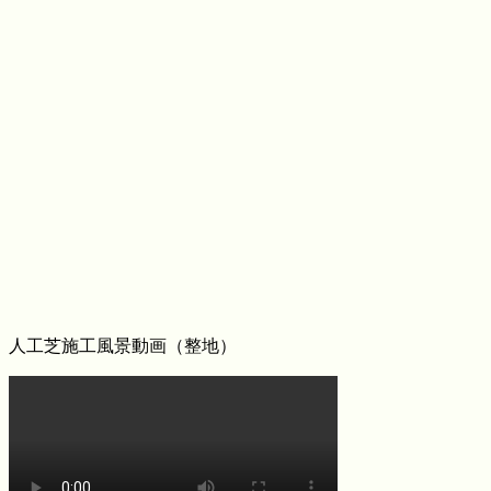
ターケアやお手入れ方法の詳細まで、私たちがトータルで
サポートさせていただきます。安心してアウトドアを楽し
めるお庭作りを実現します。
2026.6.24
人工芝の最大の魅力は、施工後の維持管理が驚くほど楽な
点にあります。日々の掃除は竹ぼうきで軽く掃くか、掃除
機でゴミを吸い取るだけで完了します。天然芝のように肥
料を与えたり、定期的に芝刈り機を動かしたりする必要は
ありません。常に清潔で美しい状態を保つための簡単なコ
ツについても、お引き渡し時に専門スタッフが丁寧にお伝
えしております。忙しい現代人にとって、お庭を「維持す
るための作業場」から「心からくつろげるリラックススペ
ース」へ変えることは、生活の質を大きく向上させます。
管理の負担を減らし、ゆとりある時間をご提案いたしま
人工芝施工風景動画（整地）
す。
2026.6.18
愛犬やペットと暮らすご家庭には、クッション性と清潔さ
を両立した人工芝が非常におすすめです。ベランダや屋
上、お庭の一部に敷くことで、足腰への負担を軽減しつ