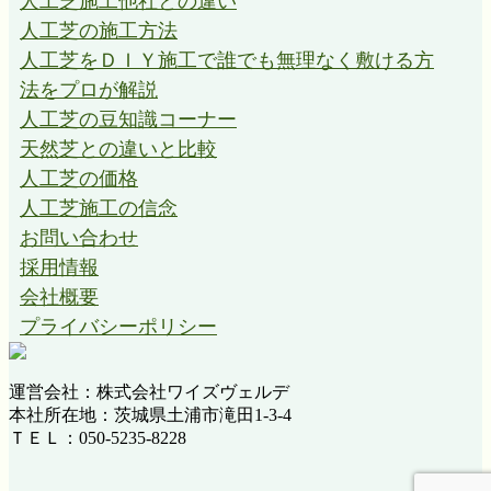
人工芝施工他社との違い
さと機能を維持します。一般的に5～10年と言われる業界
人工芝の施工方法
水準を大きく上回る耐久性は、徹底した品質管理と厳選さ
れた素材選びの証です。初期費用だけでなく、張り替えま
人工芝をＤＩＹ施工で誰でも無理なく敷ける方
での期間を含めたトータルコストで比較すれば、弊社の高
法をプロが解説
品質な人工芝が圧倒的に経済的です。長く愛せる、本物の
人工芝の豆知識コーナー
品質をお約束いたします。
天然芝との違いと比較
2026.3.25
人工芝の価格
「人工芝は高価」という先入観をお持ちではありません
人工芝施工の信念
か？ワイズヴェルデは、FC加盟店を通さない独自メーカー
お問い合わせ
直販体制を確立しています。中間マージンや余計な広告費
採用情報
を徹底的に排除することで、高品質な製品を驚きの低価格
会社概要
で提供可能です。関東地方でナンバーワンの施工実績を誇
る弊社だからこそ、コストパフォーマンスと質の高さを両
プライバシーポリシー
立できます。メーカー自らが施工まで一貫して責任を持つ
スタイルは、お客様の安心感にも繋がっています。費用を
抑えつつ、最高水準の仕上がりを求めるなら、ぜひ弊社の
運営会社：株式会社ワイズヴェルデ
直接施工をご検討ください。
本社所在地：茨城県土浦市滝田1-3-4
ＴＥＬ：050-5235-8228
2026.3.16
人工芝を敷いたお庭でのバーベキューは格別なひとときで