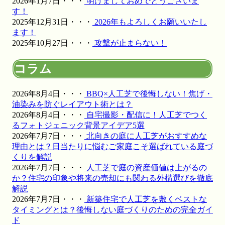
2026年1月7日・・・
明けましておめでとうございま
の耐久性を誇る当社の人工芝は、面倒な草むしりや水やり
す！
が一切不要で、除草剤や殺虫剤などの薬剤を使う必要もあ
2025年12月31日・・・
2026年もよろしくお願いいたし
りません。お子様やペットが直接触れても健康的で安心な
ます！
環境を、千葉や神奈川など関東近郊の皆様へお届けいたし
2025年10月27日・・・
攻撃が止まらない！
ます。メーカー直営だからこそ可能な、細部まで妥協のな
い敷き込み技術をぜひ実感してください。お庭のリフォー
コラム
ムを通じて、家族が笑顔で集まれる空間づくりをご提案い
たします。
2026年8月4日・・・
BBQ×人工芝で後悔しない！焦げ・
2026.4.27
油染みを防ぐレイアウト術とは？
2026年8月4日・・・
自宅撮影・配信に！人工芝でつく
ワイズヴェルデが関東エリアで選ばれ続ける理由は、製品
るフォトジェニック背景アイデア5選
開発から施工、アフターフォローまでを一貫して自社で完
2026年7月7日・・・
北向きの庭に人工芝がおすすめな
結させる「責任の重さ」にあります。お客さまからいただ
理由とは？日当たりに悩むご家庭こそ選ばれている庭づ
く「頼んでよかった」という声は、私たちがマージンを省
くりを解説
き、現場の技術向上に投資し続けてきた結果です。施工実
2026年7月7日・・・
人工芝で庭の資産価値は上がるの
績の多さは、それだけ多様な地盤や形状に対応してきた
か？住宅の印象や将来の売却にも関わる外構選びを徹底
証。人工芝という一過性の買い物ではなく、10年先も続く
解説
快適な住環境への投資として、私たちは最高の価値をご提
2026年7月7日・・・
新築住宅で人工芝を敷くベストな
供します。まずはお気軽にご相談ください。プロの視点か
タイミングとは？後悔しない庭づくりのための完全ガイ
ら、あなたのお庭に最適な答えをご提示します。
ド