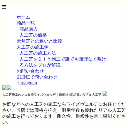
ホーム
商品一覧
商品購入
人工芝の価格
天然芝との違いと比較
人工芝の施工例
人工芝の施工方法
人工芝をＤＩＹ施工で誰でも無理なく敷け
る方法をプロが解説
お問い合わせ
LINEで問い合わせ
instagram
人工芝施工のプロ集団ワイズヴェルデ｜低価格×高品質のリアル人工芝
お庭などへの人工芝の施工ならワイズヴェルデにお任せくだ
さい。当店では価格を抑え、耐用年数も優れたリアル人工芝
の施工を行っております。耐久性、耐候性を是非堪能くださ
い。