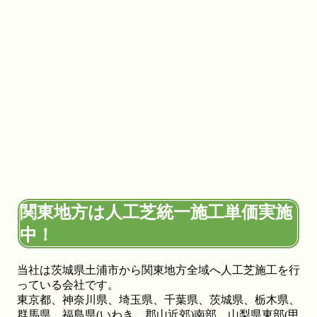
2026.6.4
プロスポーツの現場でも選ばれる信頼の品質が当社の自慢
です。東京ドームや京セラドームといった日本を代表する
大規模施設、さらには本格的なテニスコートなど、激しい
動きと高い摩擦が求められる場所にもワイズヴェルデの人
工芝は導入されています。この高い耐久性と、日常的なメ
ンテナンスのしやすさは、広い敷地を管理される法人様や
自治体様からも高く評価されています。摩耗に強く、長期
間にわたって競技パフォーマンスを維持できるため、スポ
ーツ施設のリニューアルやフットサルコートの新設もぜひ
ご相談ください。プロ基準の品質を一般のご家庭にもお届
けします。
2026.5.28
関東地方は人工芝統一施工単価実施
人工芝の技術革新により、現在では天然芝と見分けがつか
中！
ないほどの美しさとリアルな質感が実現されています。一
年中鮮やかな緑を保てるため、景観を重視する個人宅の主
当社は茨城県土浦市から関東地方全域へ人工芝施工を行
庭やアプローチにも最適です。DIYに挑戦される方もいら
っている会社です。
っしゃいますが、経年による端のめくれや、仕上がりの差
東京都、神奈川県、埼玉県、千葉県、茨城県、栃木県、
が出る継ぎ目の処理などは、プロである私たちにお任せく
群馬県、福島県(いわき、郡山近郊)南部、山梨県東部(甲