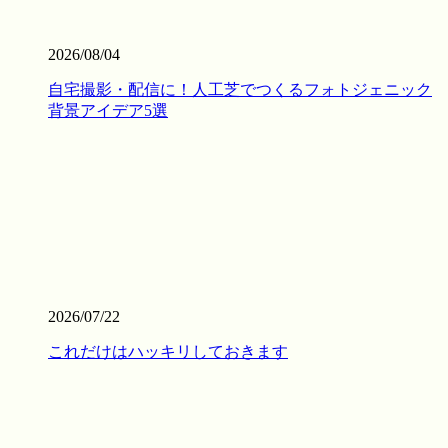
フが責任を持って基礎から敷き込みまで一貫して行いま
す。細部までピシっと揃った、見ていて気持ちが良いほど
2026/08/04
のフラットな仕上がりは、多くのお客様から高い評価をい
ただいております。プロの職人魂が宿る仕上がりをご提案
自宅撮影・配信に！人工芝でつくるフォトジェニック
します。後悔しないお庭づくりは、信頼できる施工店選び
背景アイデア5選
から始まります。
2026.7.16
人工芝の寿命は一般的に5年から10年と言われています
が、ホームセンターなどの低価格すぎる製品は、紫外線に
よる劣化で数年でボロボロになってしまうこともありま
す。その点、ワイズヴェルデの製品は15年の耐用を実証済
みです。長期間の使用に耐えうる高品質な素材選びこそ
が、結果として交換回数を減らし、最もコストパフォーマ
2026/07/22
ンスに優れた選択となります。一度の工事で長く愛用して
いただきたいという思いから、私たちは耐久性の試験を繰
これだけはハッキリしておきます
り返しています。将来のメンテナンス費用まで見据えた賢
いお庭づくりを、専門家の視点から支えます。
2026.7.8