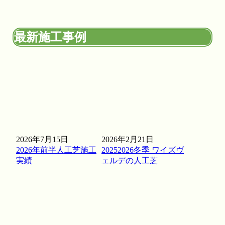
2026.4.21
人工芝の導入をご検討中なら、まずはワイズヴェルデを含
めた複数社への相見積もりをおすすめします。弊社の価格
最新施工事例
設定がなぜ他社よりリーズナブルなのか、その理由は明確
です。自社職人による直接施工を行い、余計な仲介料を一
切発生させない仕組みを徹底しているからです。この品質
でこの価格はメーカー直販ならではの強みです。安かろう
悪かろうではなく、「高品質を適正価格で」という信念の
もと、お客様一人ひとりに最適なプランを提示します。納
得のいく価格と品質で、後悔のないお庭づくりをサポート
します。
2026.4.16
2026年7月15日
2026年2月21日
2026年前半人工芝施工
20252026冬季 ワイズヴ
世界基準の品質を、あなたのお手元へ。ワイズヴェルデの
実績
ェルデの人工芝
人工芝は、海外のFIFA認定基準をクリアした厳格な管理体
制を持つ工場から直接仕入れています。これにより、激し
い運動や繰り返しの衝撃にも耐えうる、圧倒的な耐久性を
実現しました。サッカーやゴルフの練習を自宅で行いたい
という関東一円のお客様からも、競技レベルの品質が自宅
で手に入ると高く評価されています。お子様が全力で走り