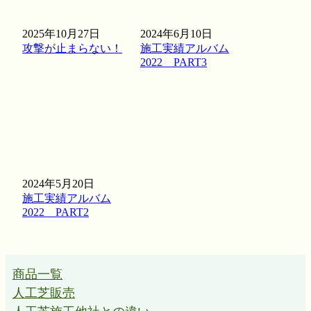
回っても安心な安全性と、プロ仕様の機能性。スポーツシ
ーンから一般家庭まで、妥協のない最高品質の人工芝をお
求めなら、弊社が最適解です。
2025年10月27日
2024年6月10日
攻撃が止まらない！
施工実績アルバム
2026.4.8
2022 PART3
人工芝の満足度を左右するのは、製品の質だけではありま
せん。実は施工技術こそが、見た目の自然さを決める鍵と
なります。ワイズヴェルデが誇る熟練の職人は、継ぎ目
（ジョイント）を一切感じさせない「ピシッ」とした緻密
な敷き込みに定評があります。技術力のない業者だと目立
ってしまう繋ぎ目も、弊社の施工ならまるで一枚の天然芝
のような一体感。関東の施工現場でも、その美しい仕上が
りに驚きの声をいただいております。人工芝であることを
2024年5月20日
忘れさせるほどの完璧なクオリティ。細部にまでこだわっ
施工実績アルバム
たプロの技を、ぜひお確かめください。
2022 PART2
2026.4.2
人工芝選びで最も重要なのが耐用年数です。安価な製品は
商品一覧
2～3年で色褪せやへたりが生じますが、ワイズヴェルデの
製品は15年の耐用期間を実証済みです。東京都や茨城県な
人工芝販売
ど、気象条件が異なる地域でも長期間にわたり初期の美し