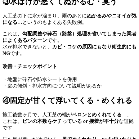
③水はけが悪くてぬかるむ・臭う
人工芝の下に水が溜まり、雨のあとに
ぬかるみやニオイが気
になる
…というのもよくある失敗例。
これは、
勾配調整や砕石（路盤）処理を省いてしまった業者
によくあるパターン
です。
水が排水できないと、
カビ・コケの原因にもなり衛生的にも
NG
です。
改善・チェックポイント
・地盤に砕石や防水シートを併用
・庭の傾斜・排水方向について説明があるか
④固定が甘くて浮いてくる・めくれる
施工後数ヶ月で、人工芝の端が
ペロンとめくれてくる
…。
これは、
ピンの本数をケチっている or 接着が不十分
な証拠
です。