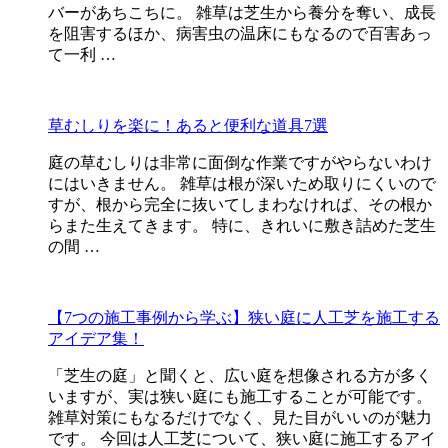
バーがあちこちに。 雑草は芝生から養分を奪い、成長
を阻害するほか、病害虫の温床にもなるので百害あっ
て一利 …
草むしりを楽に！あると便利な道具7選
庭の草むしりは非常に面倒な作業ですがやらないわけ
にはいきません。 雑草は根が深いため取りにくいので
すが、根から完全に抜いてしまわなければ、その根か
らまた生えてきます。 特に、きれいに敷き詰めた芝生
の間 …
【7つの施工事例から学ぶ】狭い庭に人工芝を施工する
アイデア集！
「芝生の庭」と聞くと、広い庭を想像される方が多く
いますが、実は狭い庭にも施工することが可能です。
雑草対策にもなるだけでなく、見た目がいいのが魅力
です。 今回は人工芝について、狭い庭に施工するアイ