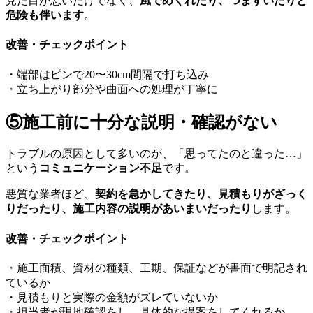
見た目が悪いだけでなく、
風でめくれたり、つまずいたりと
危険も伴います
。
改善・チェックポイント
・端部はピンで20〜30cm間隔で打ち込み
・立ち上がり部分や曲面への処理が丁寧に
⑤施工前に十分な説明・確認がない
トラブルの原因として多いのが、「思ってたのと違った…」
という
コミュニケーション不足
です。
悪質な業者ほど、
契約を急かしてきたり、見積もりがざっく
りだったり、施工内容の説明があいまいだったり
します。
改善・チェックポイント
・施工面積、資材の種類、工期、保証などが書面で明記され
ているか
・見積もりと実際の金額がズレていないか
・担当者が現地確認をし、具体的な提案をしてくれるか