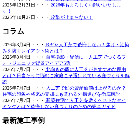
排泄物があった際の清掃のしやすさについても、飼い主様
2025年12月31日・・・
2026年もよろしくお願いいたしま
の飼育状況に合わせた最適なプランをご提案させていただ
す！
きます。ペットも家族の一員として、ストレスなく自由に
2025年10月27日・・・
攻撃が止まらない！
動き回れる健康的な住環境を一緒に形にしていきましょ
う。
コラム
2026.6.11
2026年8月4日・・・
BBQ×人工芝で後悔しない！焦げ・油染
「人工芝はプラスチック感が強くて安っぽい」という古い
みを防ぐレイアウト術とは？
イメージをお持ちの方こそ、ぜひ当社の製品を手に取って
2026年8月4日・・・
自宅撮影・配信に！人工芝でつくるフ
みてください。最新のモデルは複数の色を混生させ、葉の
ォトジェニック背景アイデア5選
向きやツヤまで計算されており、驚くほど自然な風合いで
2026年7月7日・・・
北向きの庭に人工芝がおすすめな理由
す。一度敷けば10年以上にわたり美しい景観を維持でき、
とは？日当たりに悩むご家庭こそ選ばれている庭づくりを解
資産価値の維持にも貢献します。お仕事や育児、家事で忙
説
しく、お庭の手入れに十分な時間を割けない皆様へ、手間
2026年7月7日・・・
人工芝で庭の資産価値は上がるのか？
いらずで上質な暮らしをご提案いたします。住宅街でも、
住宅の印象や将来の売却にも関わる外構選びを徹底解説
お隣への枯れ葉の飛散を防ぐ対策として人工芝を選ばれる
2026年7月7日・・・
新築住宅で人工芝を敷くベストなタイ
方が増えています。機能性と美観を両立させましょう。
ミングとは？後悔しない庭づくりのための完全ガイド
2026.6.4
最新施工事例
プロスポーツの現場でも選ばれる信頼の品質が当社の自慢
です。東京ドームや京セラドームといった日本を代表する