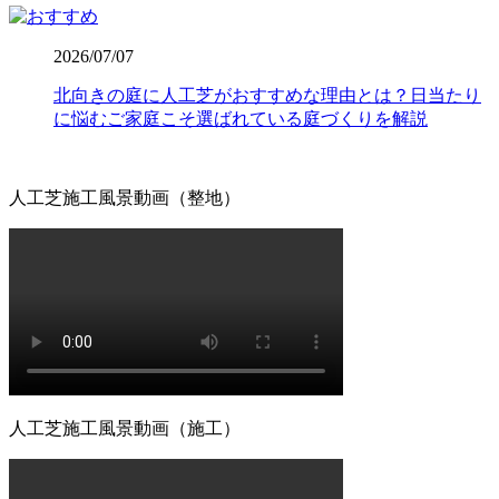
ただいております。プロの職人魂が宿る仕上がりをご提案
します。後悔しないお庭づくりは、信頼できる施工店選び
2026/07/07
から始まります。
北向きの庭に人工芝がおすすめな理由とは？日当たり
2026.7.16
に悩むご家庭こそ選ばれている庭づくりを解説
人工芝の寿命は一般的に5年から10年と言われています
が、ホームセンターなどの低価格すぎる製品は、紫外線に
よる劣化で数年でボロボロになってしまうこともありま
人工芝施工風景動画（整地）
す。その点、ワイズヴェルデの製品は15年の耐用を実証済
みです。長期間の使用に耐えうる高品質な素材選びこそ
が、結果として交換回数を減らし、最もコストパフォーマ
ンスに優れた選択となります。一度の工事で長く愛用して
いただきたいという思いから、私たちは耐久性の試験を繰
り返しています。将来のメンテナンス費用まで見据えた賢
いお庭づくりを、専門家の視点から支えます。
2026.7.8
「人工芝を導入したいけれど、初期費用が気になる」とい
人工芝施工風景動画（施工）
う方は、ぜひメーカー直営のワイズヴェルデにご注目くだ
さい。当社はフランチャイズ制をとらず、代理店を介さな
いことで中間マージンを徹底的にカットし、高品質ながら