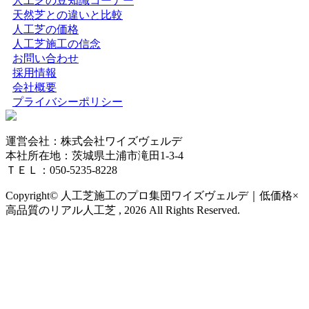
人工芝の豆知識コーナー
天然芝との違いと比較
2026.5.19
人工芝の価格
人工芝施工の信念
最近では幼稚園や保育園、学校の校庭に人工芝を導入する
お問い合わせ
ケースが非常に増えています。当社の人工芝は水はけが非
採用情報
常に良いため、雨上がりでも泥にまみれることなく、子ど
会社概要
もたちがすぐにお外で遊べるのが最大のメリットです。都
プライバシーポリシー
市部の施設でも、土埃の舞い上がりを防ぎ、限られたスペ
ースを有効活用する手段として人工芝の設置をご提案して
おります。クッション性に優れた素材は、転倒時の怪我の
運営会社：株式会社ワイズヴェルデ
リスクも軽減します。防炎性能や安全性も国内基準をクリ
本社所在地：茨城県土浦市滝田1-3-4
アしており、公共性の高い施設でも安心してご利用いただ
ＴＥＬ：050-5235-8228
けます。快適な教育環境づくりを全力でお手伝いします。
Copyright© 人工芝施工のプロ集団ワイズヴェルデ｜低価格×
2026.5.13
高品質のリアル人工芝 , 2026 All Rights Reserved.
お庭の雑草対策でお悩みではありませんか。ワイズヴェル
デは人工芝のメーカーとして、高品質な製品と経験豊富な
自社社員による丁寧な施工を徹底しております。10年以上
の耐久性を誇る当社の人工芝は、面倒な草むしりや水やり
が一切不要で、除草剤や殺虫剤などの薬剤を使う必要もあ
りません。お子様やペットが直接触れても健康的で安心な