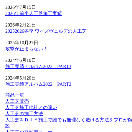
大規模施設、さらには本格的なテニスコートなど、激しい
2026年7月15日
動きと高い摩擦が求められる場所にもワイズヴェルデの人
2026年前半人工芝施工実績
工芝は導入されています。この高い耐久性と、日常的なメ
ンテナンスのしやすさは、広い敷地を管理される法人様や
2026年2月21日
自治体様からも高く評価されています。摩耗に強く、長期
20252026冬季 ワイズヴェルデの人工芝
間にわたって競技パフォーマンスを維持できるため、スポ
ーツ施設のリニューアルやフットサルコートの新設もぜひ
2025年10月27日
ご相談ください。プロ基準の品質を一般のご家庭にもお届
攻撃が止まらない！
けします。
2024年6月10日
2026.5.28
施工実績アルバム2022 PART3
人工芝の技術革新により、現在では天然芝と見分けがつか
2024年5月20日
ないほどの美しさとリアルな質感が実現されています。一
施工実績アルバム2022 PART2
年中鮮やかな緑を保てるため、景観を重視する個人宅の主
庭やアプローチにも最適です。DIYに挑戦される方もいら
商品一覧
っしゃいますが、経年による端のめくれや、仕上がりの差
人工芝販売
が出る継ぎ目の処理などは、プロである私たちにお任せく
人工芝施工他社との違い
ださい。施工実績も豊富にあり、土地の形状に合わせた精
人工芝の施工方法
密なカット技術で、まるで一枚の絨毯のような美しい仕上
人工芝をＤＩＹ施工で誰でも無理なく敷ける方法をプロが
がりをお約束します。メンテナンスフリーで、四季を通じ
説
てお庭を眺める楽しみをご提供いたします。