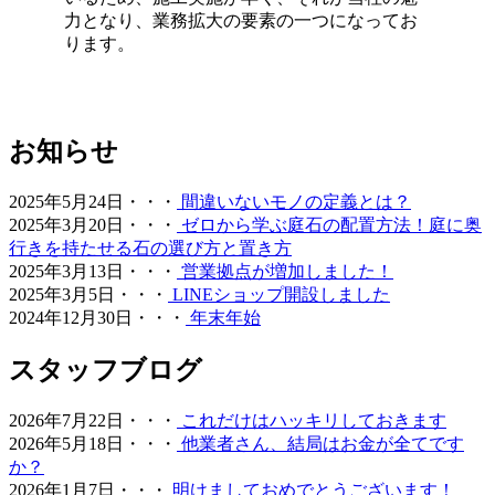
2026.6.24
力となり、業務拡大の要素の一つになってお
ります。
人工芝の最大の魅力は、施工後の維持管理が驚くほど楽な
点にあります。日々の掃除は竹ぼうきで軽く掃くか、掃除
機でゴミを吸い取るだけで完了します。天然芝のように肥
料を与えたり、定期的に芝刈り機を動かしたりする必要は
ありません。常に清潔で美しい状態を保つための簡単なコ
お知らせ
ツについても、お引き渡し時に専門スタッフが丁寧にお伝
えしております。忙しい現代人にとって、お庭を「維持す
2025年5月24日・・・
間違いないモノの定義とは？
るための作業場」から「心からくつろげるリラックススペ
2025年3月20日・・・
ゼロから学ぶ庭石の配置方法！庭に奥
ース」へ変えることは、生活の質を大きく向上させます。
行きを持たせる石の選び方と置き方
管理の負担を減らし、ゆとりある時間をご提案いたしま
2025年3月13日・・・
営業拠点が増加しました！
す。
2025年3月5日・・・
LINEショップ開設しました
2024年12月30日・・・
年末年始
2026.6.18
愛犬やペットと暮らすご家庭には、クッション性と清潔さ
スタッフブログ
を両立した人工芝が非常におすすめです。ベランダや屋
上、お庭の一部に敷くことで、足腰への負担を軽減しつ
2026年7月22日・・・
これだけはハッキリしておきます
つ、雨の日でも手足を汚さずに遊べる専用ドッグランが完
2026年5月18日・・・
他業者さん、結局はお金が全てです
成します。当社の人工芝は高密度で耐久性が高いため、大
か？
型犬が走り回っても簡単にはへたりません。防臭対策や、
2026年1月7日・・・
明けましておめでとうございます！