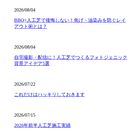
当社の人工芝は、厳しい世界基準である海外のFIFA認定を
2026/08/04
クリアした、選りすぐりの提携工場から直接仕入れていま
BBQ×人工芝で後悔しない！焦げ・油染みを防ぐレイ
す。この認定は、スポーツにおける激しい衝撃や摩擦への
アウト術とは？
耐久性が保証されている証です。お子様が全力で走り回っ
たり、サッカーやゴルフの練習を毎日繰り返したりして
も、芝が寝にくく強靭な復元力を発揮します。家族みんな
が安全に、そしてアクティブに過ごせる空間を、確かな品
2026/08/04
質の製品で構築いたします。個人宅からスポーツ施設ま
自宅撮影・配信に！人工芝でつくるフォトジェニック
で、幅広い対応が可能です。まずは無料見積もりで、プロ
背景アイデア5選
仕様の品質をご検討ください。
2026.7.23
2026/07/22
業者の選定で最も重要なのは、実は製品以上に「施工技
術」です。どんなに高級な人工芝を使っても、下地の処理
これだけはハッキリしておきます
が甘かったり継ぎ目の接合が未熟だったりすると、数年で
凹凸ができたり隙間から雑草が生えたりしてしまいます。
ワイズヴェルデでは下請け業者に丸投げせず、自社スタッ
2026/07/15
フが責任を持って基礎から敷き込みまで一貫して行いま
す。細部までピシっと揃った、見ていて気持ちが良いほど
2026年前半人工芝施工実績
のフラットな仕上がりは、多くのお客様から高い評価をい