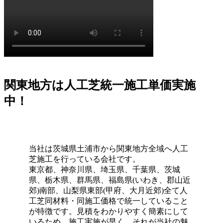
リーズナブルな価格を実現しました。この独自流通経路が
あるからこそ、ワンランク上の製品を予算内で提供するこ
とが可能です。関東圏内での施工実績はトップクラスを誇
り、大規模な工事から小さなお庭まで幅広く対応しており
ます。まずは無料の現地調査で、具体的なコストパフォー
マンスの高さをご確認ください。任せて安心の直営体制で
す。
関東地方は人工芝統一施工単価実施
2026.7.1
中！
お庭でのバーベキューは家族や友人との格別なひとときで
すが、食べこぼしや油汚れが心配という方も多いでしょ
う。当社の人工芝なら、万が一汚れても中性洗剤とモップ
を使用して、ご家庭で簡単に拭き取ることができます。水
当社は茨城県土浦市から関東地方全域へ人工
洗いも可能なため、清潔な状態を長く保てます。ただし、
芝施工を行っている会社です。
素材の特性上、熱湯を直接かけたり火気を近づけすぎたり
東京都、神奈川県、埼玉県、千葉県、茨城
することには注意が必要です。耐熱温度を守ることで、美
県、栃木県、群馬県、福島県(いわき、郡山近
しいグリーンを長く愛用していただけます。施工後のアフ
郊)南部、山梨県東部(甲府、大月近郊)全て人
ターケアやお手入れ方法の詳細まで、私たちがトータルで
工芝同材料・同施工価格で統一していること
サポートさせていただきます。安心してアウトドアを楽し
が特徴です。見積をわかりやすく簡素にして
めるお庭作りを実現します。
いるため、施工実施が早く、それが当社の魅