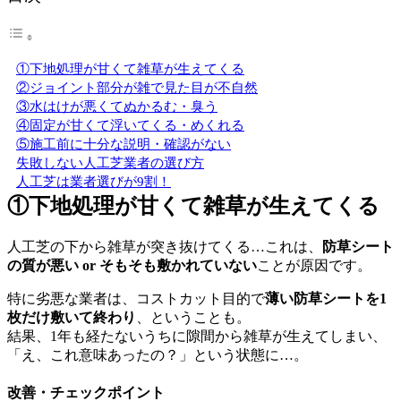
①下地処理が甘くて雑草が生えてくる
②ジョイント部分が雑で見た目が不自然
③水はけが悪くてぬかるむ・臭う
④固定が甘くて浮いてくる・めくれる
⑤施工前に十分な説明・確認がない
失敗しない人工芝業者の選び方
人工芝は業者選びが9割！
①下地処理が甘くて雑草が生えてくる
人工芝の下から雑草が突き抜けてくる…これは、
防草シート
の質が悪い or そもそも敷かれていない
ことが原因です。
特に劣悪な業者は、コストカット目的で
薄い防草シートを1
枚だけ敷いて終わり
、ということも。
結果、1年も経たないうちに隙間から雑草が生えてしまい、
「え、これ意味あったの？」という状態に…。
改善・チェックポイント