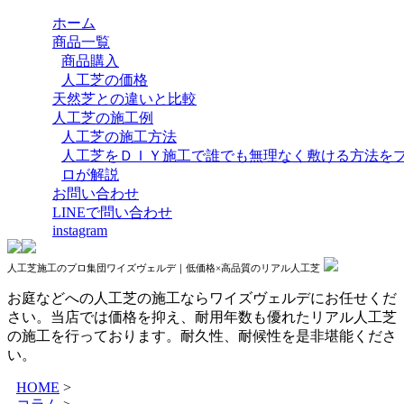
ホーム
商品一覧
商品購入
人工芝の価格
天然芝との違いと比較
人工芝の施工例
人工芝の施工方法
人工芝をＤＩＹ施工で誰でも無理なく敷ける方法を
ロが解説
お問い合わせ
LINEで問い合わせ
instagram
人工芝施工のプロ集団ワイズヴェルデ｜低価格×高品質のリアル人工芝
お庭などへの人工芝の施工ならワイズヴェルデにお任せくだ
さい。当店では価格を抑え、耐用年数も優れたリアル人工芝
の施工を行っております。耐久性、耐候性を是非堪能くださ
い。
HOME
>