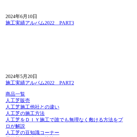
人工芝選びで最も重要なのが耐用年数です。安価な製品は
2～3年で色褪せやへたりが生じますが、ワイズヴェルデの
2024年6月10日
製品は15年の耐用期間を実証済みです。東京都や茨城県な
施工実績アルバム2022 PART3
ど、気象条件が異なる地域でも長期間にわたり初期の美し
さと機能を維持します。一般的に5～10年と言われる業界
水準を大きく上回る耐久性は、徹底した品質管理と厳選さ
れた素材選びの証です。初期費用だけでなく、張り替えま
での期間を含めたトータルコストで比較すれば、弊社の高
品質な人工芝が圧倒的に経済的です。長く愛せる、本物の
品質をお約束いたします。
2026.3.25
2024年5月20日
施工実績アルバム2022 PART2
「人工芝は高価」という先入観をお持ちではありません
か？ワイズヴェルデは、FC加盟店を通さない独自メーカー
商品一覧
直販体制を確立しています。中間マージンや余計な広告費
人工芝販売
を徹底的に排除することで、高品質な製品を驚きの低価格
人工芝施工他社との違い
で提供可能です。関東地方でナンバーワンの施工実績を誇
人工芝の施工方法
る弊社だからこそ、コストパフォーマンスと質の高さを両
人工芝をＤＩＹ施工で誰でも無理なく敷ける方法をプ
立できます。メーカー自らが施工まで一貫して責任を持つ
ロが解説
スタイルは、お客様の安心感にも繋がっています。費用を
人工芝の豆知識コーナー