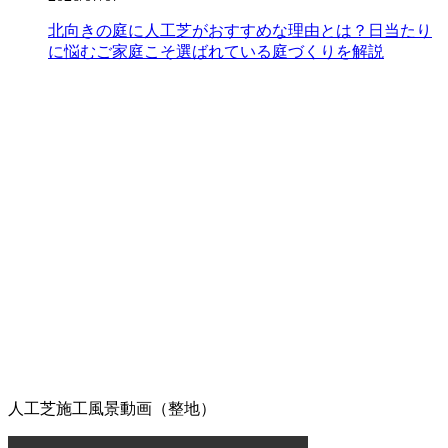
洗いも可能なため、清潔な状態を長く保てます。ただし、
北向きの庭に人工芝がおすすめな理由とは？日当たり
素材の特性上、熱湯を直接かけたり火気を近づけすぎたり
に悩むご家庭こそ選ばれている庭づくりを解説
することには注意が必要です。耐熱温度を守ることで、美
しいグリーンを長く愛用していただけます。施工後のアフ
ターケアやお手入れ方法の詳細まで、私たちがトータルで
サポートさせていただきます。安心してアウトドアを楽し
めるお庭作りを実現します。
2026.6.24
人工芝の最大の魅力は、施工後の維持管理が驚くほど楽な
点にあります。日々の掃除は竹ぼうきで軽く掃くか、掃除
機でゴミを吸い取るだけで完了します。天然芝のように肥
料を与えたり、定期的に芝刈り機を動かしたりする必要は
ありません。常に清潔で美しい状態を保つための簡単なコ
ツについても、お引き渡し時に専門スタッフが丁寧にお伝
えしております。忙しい現代人にとって、お庭を「維持す
るための作業場」から「心からくつろげるリラックススペ
ース」へ変えることは、生活の質を大きく向上させます。
管理の負担を減らし、ゆとりある時間をご提案いたしま
人工芝施工風景動画（整地）
す。