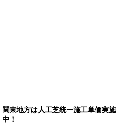
しく、お庭の手入れに十分な時間を割けない皆様へ、手間
いらずで上質な暮らしをご提案いたします。住宅街でも、
お隣への枯れ葉の飛散を防ぐ対策として人工芝を選ばれる
方が増えています。機能性と美観を両立させましょう。
2026.6.4
プロスポーツの現場でも選ばれる信頼の品質が当社の自慢
です。東京ドームや京セラドームといった日本を代表する
大規模施設、さらには本格的なテニスコートなど、激しい
動きと高い摩擦が求められる場所にもワイズヴェルデの人
工芝は導入されています。この高い耐久性と、日常的なメ
ンテナンスのしやすさは、広い敷地を管理される法人様や
自治体様からも高く評価されています。摩耗に強く、長期
間にわたって競技パフォーマンスを維持できるため、スポ
ーツ施設のリニューアルやフットサルコートの新設もぜひ
ご相談ください。プロ基準の品質を一般のご家庭にもお届
けします。
関東地方は人工芝統一施工単価実施
2026.5.28
中！
人工芝の技術革新により、現在では天然芝と見分けがつか
ないほどの美しさとリアルな質感が実現されています。一