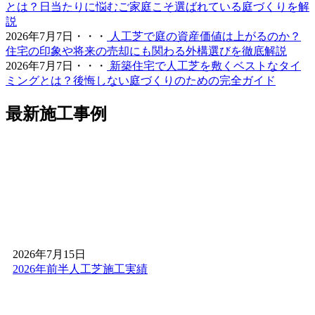
証。人工芝という一過性の買い物ではなく、10年先も続く
とは？日当たりに悩むご家庭こそ選ばれている庭づくりを解
快適な住環境への投資として、私たちは最高の価値をご提
説
供します。まずはお気軽にご相談ください。プロの視点か
2026年7月7日・・・
人工芝で庭の資産価値は上がるのか？
ら、あなたのお庭に最適な答えをご提示します。
住宅の印象や将来の売却にも関わる外構選びを徹底解説
2026年7月7日・・・
新築住宅で人工芝を敷くベストなタイ
2026.4.21
ミングとは？後悔しない庭づくりのための完全ガイド
人工芝の導入をご検討中なら、まずはワイズヴェルデを含
めた複数社への相見積もりをおすすめします。弊社の価格
最新施工事例
設定がなぜ他社よりリーズナブルなのか、その理由は明確
です。自社職人による直接施工を行い、余計な仲介料を一
切発生させない仕組みを徹底しているからです。この品質
でこの価格はメーカー直販ならではの強みです。安かろう
悪かろうではなく、「高品質を適正価格で」という信念の
もと、お客様一人ひとりに最適なプランを提示します。納
得のいく価格と品質で、後悔のないお庭づくりをサポート
します。
2026.4.16
2026年7月15日
2026年前半人工芝施工実績
世界基準の品質を、あなたのお手元へ。ワイズヴェルデの
人工芝は、海外のFIFA認定基準をクリアした厳格な管理体
制を持つ工場から直接仕入れています。これにより、激し