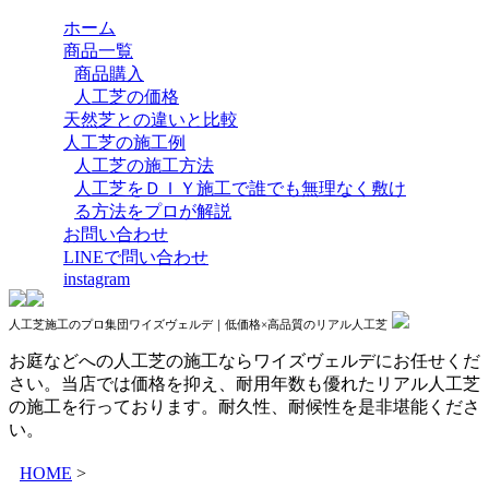
ホーム
商品一覧
商品購入
人工芝の価格
天然芝との違いと比較
人工芝の施工例
人工芝の施工方法
人工芝をＤＩＹ施工で誰でも無理なく敷け
る方法をプロが解説
お問い合わせ
LINEで問い合わせ
instagram
人工芝施工のプロ集団ワイズヴェルデ｜低価格×高品質のリアル人工芝
お庭などへの人工芝の施工ならワイズヴェルデにお任せくだ
さい。当店では価格を抑え、耐用年数も優れたリアル人工芝
の施工を行っております。耐久性、耐候性を是非堪能くださ
い。
HOME
>