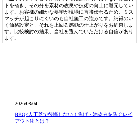
トを省き、その分を素材の改良や技術の向上に還元してい
ます。お客様の細かな要望が現場に直接伝わるため、ミス
マッチが起こりにくいのも自社施工の強みです。納得のい
く価格設定と、それを上回る感動の仕上がりをお約束しま
す。比較検討の結果、当社を選んでいただける自信があり
ます。
2026.7.28
当社の人工芝は、厳しい世界基準である海外のFIFA認定を
クリアした、選りすぐりの提携工場から直接仕入れていま
す。この認定は、スポーツにおける激しい衝撃や摩擦への
耐久性が保証されている証です。お子様が全力で走り回っ
たり、サッカーやゴルフの練習を毎日繰り返したりして
も、芝が寝にくく強靭な復元力を発揮します。家族みんな
が安全に、そしてアクティブに過ごせる空間を、確かな品
2026/08/04
質の製品で構築いたします。個人宅からスポーツ施設ま
で、幅広い対応が可能です。まずは無料見積もりで、プロ
BBQ×人工芝で後悔しない！焦げ・油染みを防ぐレイ
仕様の品質をご検討ください。
アウト術とは？
2026.7.23