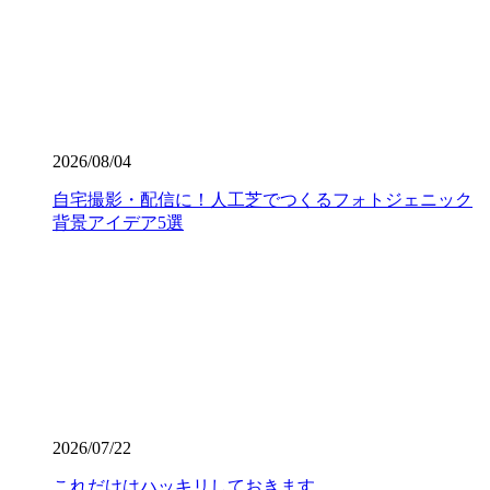
業者の選定で最も重要なのは、実は製品以上に「施工技
術」です。どんなに高級な人工芝を使っても、下地の処理
が甘かったり継ぎ目の接合が未熟だったりすると、数年で
凹凸ができたり隙間から雑草が生えたりしてしまいます。
ワイズヴェルデでは下請け業者に丸投げせず、自社スタッ
フが責任を持って基礎から敷き込みまで一貫して行いま
す。細部までピシっと揃った、見ていて気持ちが良いほど
2026/08/04
のフラットな仕上がりは、多くのお客様から高い評価をい
ただいております。プロの職人魂が宿る仕上がりをご提案
自宅撮影・配信に！人工芝でつくるフォトジェニック
します。後悔しないお庭づくりは、信頼できる施工店選び
背景アイデア5選
から始まります。
2026.7.16
人工芝の寿命は一般的に5年から10年と言われています
が、ホームセンターなどの低価格すぎる製品は、紫外線に
よる劣化で数年でボロボロになってしまうこともありま
す。その点、ワイズヴェルデの製品は15年の耐用を実証済
みです。長期間の使用に耐えうる高品質な素材選びこそ
が、結果として交換回数を減らし、最もコストパフォーマ
2026/07/22
ンスに優れた選択となります。一度の工事で長く愛用して
いただきたいという思いから、私たちは耐久性の試験を繰
これだけはハッキリしておきます