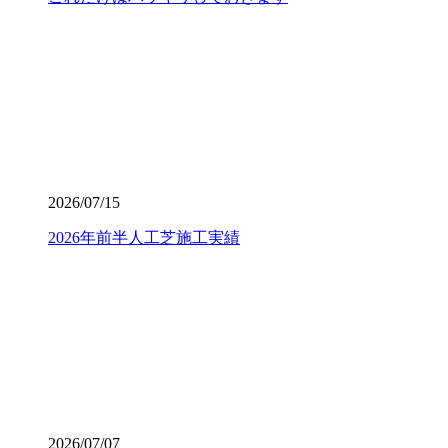
り返しています。将来のメンテナンス費用まで見据えた賢
いお庭づくりを、専門家の視点から支えます。
2026.7.8
「人工芝を導入したいけれど、初期費用が気になる」とい
う方は、ぜひメーカー直営のワイズヴェルデにご注目くだ
さい。当社はフランチャイズ制をとらず、代理店を介さな
いことで中間マージンを徹底的にカットし、高品質ながら
リーズナブルな価格を実現しました。この独自流通経路が
2026/07/15
あるからこそ、ワンランク上の製品を予算内で提供するこ
とが可能です。関東圏内での施工実績はトップクラスを誇
2026年前半人工芝施工実績
り、大規模な工事から小さなお庭まで幅広く対応しており
ます。まずは無料の現地調査で、具体的なコストパフォー
マンスの高さをご確認ください。任せて安心の直営体制で
す。
2026.7.1
お庭でのバーベキューは家族や友人との格別なひとときで
すが、食べこぼしや油汚れが心配という方も多いでしょ
う。当社の人工芝なら、万が一汚れても中性洗剤とモップ
を使用して、ご家庭で簡単に拭き取ることができます。水
2026/07/07