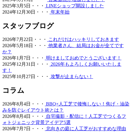
2026.5.13
2025年3月5日・・・
LINEショップ開設しました
2024年12月30日・・・
年末年始
お庭の雑草対策でお悩みではありませんか。ワイズヴェル
デは人工芝のメーカーとして、高品質な製品と経験豊富な
スタッフブログ
自社社員による丁寧な施工を徹底しております。10年以上
の耐久性を誇る当社の人工芝は、面倒な草むしりや水やり
が一切不要で、除草剤や殺虫剤などの薬剤を使う必要もあ
2026年7月22日・・・
これだけはハッキリしておきます
りません。お子様やペットが直接触れても健康的で安心な
2026年5月18日・・・
他業者さん、結局はお金が全てです
環境を、千葉や神奈川など関東近郊の皆様へお届けいたし
か？
ます。メーカー直営だからこそ可能な、細部まで妥協のな
2026年1月7日・・・
明けましておめでとうございます！
い敷き込み技術をぜひ実感してください。お庭のリフォー
2025年12月31日・・・
2026年もよろしくお願いいたしま
ムを通じて、家族が笑顔で集まれる空間づくりをご提案い
す！
たします。
2025年10月27日・・・
攻撃が止まらない！
2026.4.27
コラム
ワイズヴェルデが関東エリアで選ばれ続ける理由は、製品
開発から施工、アフターフォローまでを一貫して自社で完
2026年8月4日・・・
BBQ×人工芝で後悔しない！焦げ・油染
結させる「責任の重さ」にあります。お客さまからいただ
みを防ぐレイアウト術とは？
く「頼んでよかった」という声は、私たちがマージンを省
2026年8月4日・・・
自宅撮影・配信に！人工芝でつくるフ
き、現場の技術向上に投資し続けてきた結果です。施工実
ォトジェニック背景アイデア5選
績の多さは、それだけ多様な地盤や形状に対応してきた
2026年7月7日・・・
北向きの庭に人工芝がおすすめな理由