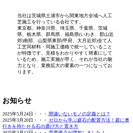
年中鮮やかな緑を保てるため、景観を重視する個人宅の主
庭やアプローチにも最適です。DIYに挑戦される方もいら
当社は茨城県土浦市から関東地方全域へ人工
っしゃいますが、経年による端のめくれや、仕上がりの差
芝施工を行っている会社です。
が出る継ぎ目の処理などは、プロである私たちにお任せく
東京都、神奈川県、埼玉県、千葉県、茨城
ださい。施工実績も豊富にあり、土地の形状に合わせた精
県、栃木県、群馬県、福島県(いわき、郡山近
密なカット技術で、まるで一枚の絨毯のような美しい仕上
郊)南部、山梨県東部(甲府、大月近郊)全て人
がりをお約束します。メンテナンスフリーで、四季を通じ
工芝同材料・同施工価格で統一していること
てお庭を眺める楽しみをご提供いたします。
が特徴です。見積をわかりやすく簡素にして
2026.5.19
いるため、施工実施が早く、それが当社の魅
力となり、業務拡大の要素の一つになってお
最近では幼稚園や保育園、学校の校庭に人工芝を導入する
ります。
ケースが非常に増えています。当社の人工芝は水はけが非
常に良いため、雨上がりでも泥にまみれることなく、子ど
もたちがすぐにお外で遊べるのが最大のメリットです。都
市部の施設でも、土埃の舞い上がりを防ぎ、限られたスペ
お知らせ
ースを有効活用する手段として人工芝の設置をご提案して
おります。クッション性に優れた素材は、転倒時の怪我の
リスクも軽減します。防炎性能や安全性も国内基準をクリ
2025年5月24日・・・
間違いないモノの定義とは？
アしており、公共性の高い施設でも安心してご利用いただ
2025年3月20日・・・
ゼロから学ぶ庭石の配置方法！庭に奥
けます。快適な教育環境づくりを全力でお手伝いします。
行きを持たせる石の選び方と置き方
2025年3月13日・・・
営業拠点が増加しました！