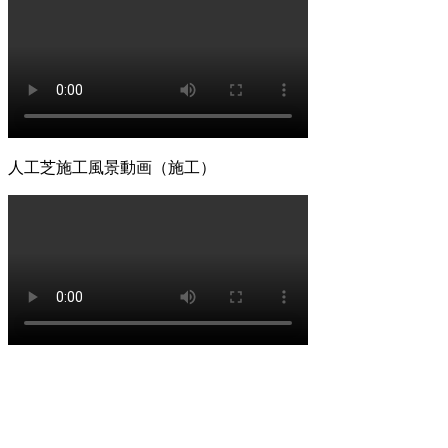
2026.6.18
愛犬やペットと暮らすご家庭には、クッション性と清潔さ
を両立した人工芝が非常におすすめです。ベランダや屋
上、お庭の一部に敷くことで、足腰への負担を軽減しつ
つ、雨の日でも手足を汚さずに遊べる専用ドッグランが完
成します。当社の人工芝は高密度で耐久性が高いため、大
型犬が走り回っても簡単にはへたりません。防臭対策や、
人工芝施工風景動画（施工）
排泄物があった際の清掃のしやすさについても、飼い主様
の飼育状況に合わせた最適なプランをご提案させていただ
きます。ペットも家族の一員として、ストレスなく自由に
動き回れる健康的な住環境を一緒に形にしていきましょ
う。
2026.6.11
「人工芝はプラスチック感が強くて安っぽい」という古い
イメージをお持ちの方こそ、ぜひ当社の製品を手に取って
みてください。最新のモデルは複数の色を混生させ、葉の
向きやツヤまで計算されており、驚くほど自然な風合いで
す。一度敷けば10年以上にわたり美しい景観を維持でき、
資産価値の維持にも貢献します。お仕事や育児、家事で忙