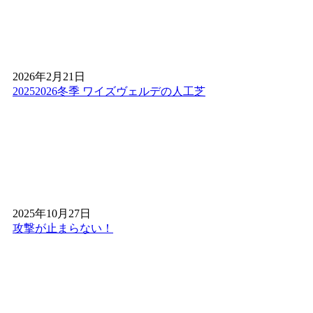
い運動や繰り返しの衝撃にも耐えうる、圧倒的な耐久性を
実現しました。サッカーやゴルフの練習を自宅で行いたい
という関東一円のお客様からも、競技レベルの品質が自宅
で手に入ると高く評価されています。お子様が全力で走り
回っても安心な安全性と、プロ仕様の機能性。スポーツシ
2026年2月21日
ーンから一般家庭まで、妥協のない最高品質の人工芝をお
20252026冬季 ワイズヴェルデの人工芝
求めなら、弊社が最適解です。
2026.4.8
人工芝の満足度を左右するのは、製品の質だけではありま
せん。実は施工技術こそが、見た目の自然さを決める鍵と
なります。ワイズヴェルデが誇る熟練の職人は、継ぎ目
（ジョイント）を一切感じさせない「ピシッ」とした緻密
な敷き込みに定評があります。技術力のない業者だと目立
2025年10月27日
ってしまう繋ぎ目も、弊社の施工ならまるで一枚の天然芝
攻撃が止まらない！
のような一体感。関東の施工現場でも、その美しい仕上が
りに驚きの声をいただいております。人工芝であることを
忘れさせるほどの完璧なクオリティ。細部にまでこだわっ
たプロの技を、ぜひお確かめください。
2026.4.2