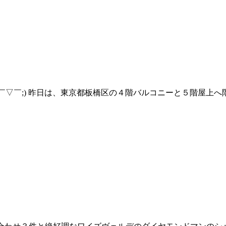
た(￣▽￣;) 昨日は、東京都板橋区の４階バルコニーと５階屋上