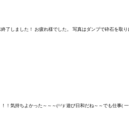
米終了しました！ お疲れ様でした。 写真はダンプで砕石を取
！気持ちよかった～～～(^^)/ 遊び日和だね～～でも仕事(