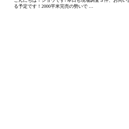
こんにちは！ショウです! 本日も現場調査３件、お問
る予定です！2000平米完売の勢いで …