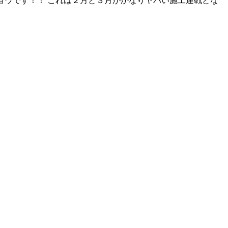
ョウです！！ これは２月と３月がかなりヤバい施工連戦とな