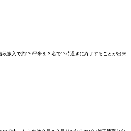
へ階段搬入で約130平米を３名で13時過ぎに終了することが出来