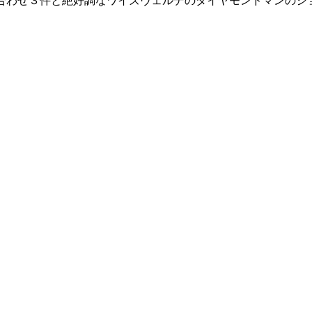
い合わせ３件と絶好調なワイズヴェルデのダイヤモンドマンのシ