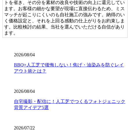
トを省き、その分を素材の改良や技術の向上に還元してい
ます。お客様の細かな要望が現場に直接伝わるため、ミス
マッチが起こりにくいのも自社施工の強みです。納得のい
く価格設定と、それを上回る感動の仕上がりをお約束しま
す。比較検討の結果、当社を選んでいただける自信があり
ます。
2026.7.28
当社の人工芝は、厳しい世界基準である海外のFIFA認定を
2026/08/04
クリアした、選りすぐりの提携工場から直接仕入れていま
BBQ×人工芝で後悔しない！焦げ・油染みを防ぐレイ
す。この認定は、スポーツにおける激しい衝撃や摩擦への
アウト術とは？
耐久性が保証されている証です。お子様が全力で走り回っ
たり、サッカーやゴルフの練習を毎日繰り返したりして
も、芝が寝にくく強靭な復元力を発揮します。家族みんな
が安全に、そしてアクティブに過ごせる空間を、確かな品
2026/08/04
質の製品で構築いたします。個人宅からスポーツ施設ま
自宅撮影・配信に！人工芝でつくるフォトジェニック
で、幅広い対応が可能です。まずは無料見積もりで、プロ
背景アイデア5選
仕様の品質をご検討ください。
2026.7.23
2026/07/22
業者の選定で最も重要なのは、実は製品以上に「施工技