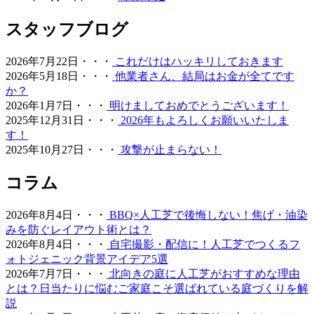
2026.6.18
愛犬やペットと暮らすご家庭には、クッション性と清潔さ
スタッフブログ
を両立した人工芝が非常におすすめです。ベランダや屋
上、お庭の一部に敷くことで、足腰への負担を軽減しつ
2026年7月22日・・・
これだけはハッキリしておきます
つ、雨の日でも手足を汚さずに遊べる専用ドッグランが完
2026年5月18日・・・
他業者さん、結局はお金が全てです
成します。当社の人工芝は高密度で耐久性が高いため、大
か？
型犬が走り回っても簡単にはへたりません。防臭対策や、
2026年1月7日・・・
明けましておめでとうございます！
排泄物があった際の清掃のしやすさについても、飼い主様
2025年12月31日・・・
2026年もよろしくお願いいたしま
の飼育状況に合わせた最適なプランをご提案させていただ
す！
きます。ペットも家族の一員として、ストレスなく自由に
2025年10月27日・・・
攻撃が止まらない！
動き回れる健康的な住環境を一緒に形にしていきましょ
う。
コラム
2026.6.11
2026年8月4日・・・
BBQ×人工芝で後悔しない！焦げ・油染
「人工芝はプラスチック感が強くて安っぽい」という古い
みを防ぐレイアウト術とは？
イメージをお持ちの方こそ、ぜひ当社の製品を手に取って
2026年8月4日・・・
自宅撮影・配信に！人工芝でつくるフ
みてください。最新のモデルは複数の色を混生させ、葉の
ォトジェニック背景アイデア5選
向きやツヤまで計算されており、驚くほど自然な風合いで
2026年7月7日・・・
北向きの庭に人工芝がおすすめな理由
す。一度敷けば10年以上にわたり美しい景観を維持でき、
とは？日当たりに悩むご家庭こそ選ばれている庭づくりを解
資産価値の維持にも貢献します。お仕事や育児、家事で忙
説
しく、お庭の手入れに十分な時間を割けない皆様へ、手間