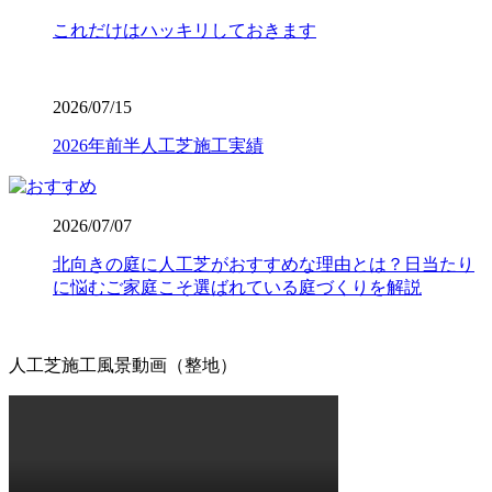
術」です。どんなに高級な人工芝を使っても、下地の処理
これだけはハッキリしておきます
が甘かったり継ぎ目の接合が未熟だったりすると、数年で
凹凸ができたり隙間から雑草が生えたりしてしまいます。
ワイズヴェルデでは下請け業者に丸投げせず、自社スタッ
2026/07/15
フが責任を持って基礎から敷き込みまで一貫して行いま
す。細部までピシっと揃った、見ていて気持ちが良いほど
2026年前半人工芝施工実績
のフラットな仕上がりは、多くのお客様から高い評価をい
ただいております。プロの職人魂が宿る仕上がりをご提案
します。後悔しないお庭づくりは、信頼できる施工店選び
2026/07/07
から始まります。
北向きの庭に人工芝がおすすめな理由とは？日当たり
2026.7.16
に悩むご家庭こそ選ばれている庭づくりを解説
人工芝の寿命は一般的に5年から10年と言われています
が、ホームセンターなどの低価格すぎる製品は、紫外線に
よる劣化で数年でボロボロになってしまうこともありま
人工芝施工風景動画（整地）
す。その点、ワイズヴェルデの製品は15年の耐用を実証済
みです。長期間の使用に耐えうる高品質な素材選びこそ
が、結果として交換回数を減らし、最もコストパフォーマ
ンスに優れた選択となります。一度の工事で長く愛用して
いただきたいという思いから、私たちは耐久性の試験を繰
り返しています。将来のメンテナンス費用まで見据えた賢