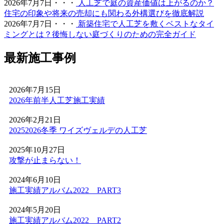
2026年7月7日・・・
人工芝で庭の資産価値は上がるのか？
いらずで上質な暮らしをご提案いたします。住宅街でも、
住宅の印象や将来の売却にも関わる外構選びを徹底解説
お隣への枯れ葉の飛散を防ぐ対策として人工芝を選ばれる
2026年7月7日・・・
新築住宅で人工芝を敷くベストなタイ
方が増えています。機能性と美観を両立させましょう。
ミングとは？後悔しない庭づくりのための完全ガイド
2026.6.4
最新施工事例
プロスポーツの現場でも選ばれる信頼の品質が当社の自慢
です。東京ドームや京セラドームといった日本を代表する
大規模施設、さらには本格的なテニスコートなど、激しい
2026年7月15日
動きと高い摩擦が求められる場所にもワイズヴェルデの人
2026年前半人工芝施工実績
工芝は導入されています。この高い耐久性と、日常的なメ
ンテナンスのしやすさは、広い敷地を管理される法人様や
2026年2月21日
自治体様からも高く評価されています。摩耗に強く、長期
20252026冬季 ワイズヴェルデの人工芝
間にわたって競技パフォーマンスを維持できるため、スポ
ーツ施設のリニューアルやフットサルコートの新設もぜひ
2025年10月27日
ご相談ください。プロ基準の品質を一般のご家庭にもお届
攻撃が止まらない！
けします。
2024年6月10日
2026.5.28
施工実績アルバム2022 PART3
人工芝の技術革新により、現在では天然芝と見分けがつか
2024年5月20日
ないほどの美しさとリアルな質感が実現されています。一
施工実績アルバム2022 PART2