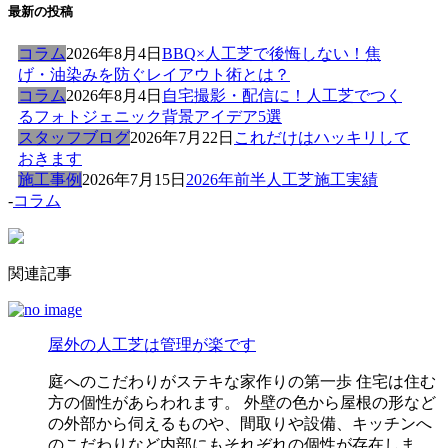
最新の投稿
コラム
2026年8月4日
BBQ×人工芝で後悔しない！焦
げ・油染みを防ぐレイアウト術とは？
コラム
2026年8月4日
自宅撮影・配信に！人工芝でつく
るフォトジェニック背景アイデア5選
スタッフブログ
2026年7月22日
これだけはハッキリして
おきます
施工事例
2026年7月15日
2026年前半人工芝施工実績
-
コラム
関連記事
屋外の人工芝は管理が楽です
庭へのこだわりがステキな家作りの第一歩 住宅は住む
方の個性があらわれます。 外壁の色から屋根の形など
の外部から伺えるものや、間取りや設備、キッチンへ
のこだわりなど内部にもそれぞれの個性が存在しま