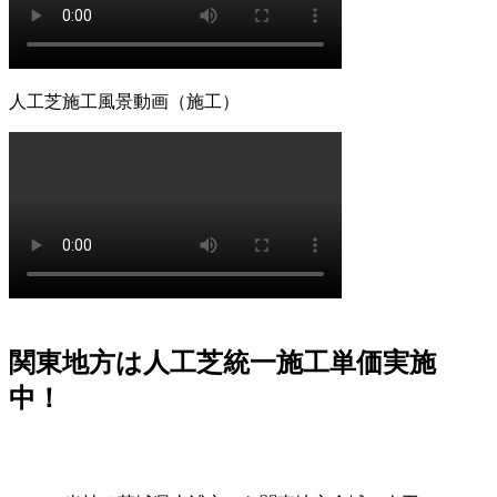
いお庭づくりを、専門家の視点から支えます。
2026.7.8
「人工芝を導入したいけれど、初期費用が気になる」とい
人工芝施工風景動画（施工）
う方は、ぜひメーカー直営のワイズヴェルデにご注目くだ
さい。当社はフランチャイズ制をとらず、代理店を介さな
いことで中間マージンを徹底的にカットし、高品質ながら
リーズナブルな価格を実現しました。この独自流通経路が
あるからこそ、ワンランク上の製品を予算内で提供するこ
とが可能です。関東圏内での施工実績はトップクラスを誇
り、大規模な工事から小さなお庭まで幅広く対応しており
ます。まずは無料の現地調査で、具体的なコストパフォー
マンスの高さをご確認ください。任せて安心の直営体制で
す。
関東地方は人工芝統一施工単価実施
2026.7.1
中！
お庭でのバーベキューは家族や友人との格別なひとときで
すが、食べこぼしや油汚れが心配という方も多いでしょ
う。当社の人工芝なら、万が一汚れても中性洗剤とモップ
を使用して、ご家庭で簡単に拭き取ることができます。水