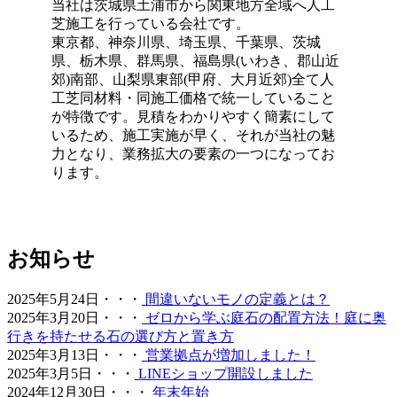
当社は茨城県土浦市から関東地方全域へ人工
洗いも可能なため、清潔な状態を長く保てます。ただし、
芝施工を行っている会社です。
素材の特性上、熱湯を直接かけたり火気を近づけすぎたり
東京都、神奈川県、埼玉県、千葉県、茨城
することには注意が必要です。耐熱温度を守ることで、美
県、栃木県、群馬県、福島県(いわき、郡山近
しいグリーンを長く愛用していただけます。施工後のアフ
郊)南部、山梨県東部(甲府、大月近郊)全て人
ターケアやお手入れ方法の詳細まで、私たちがトータルで
工芝同材料・同施工価格で統一していること
サポートさせていただきます。安心してアウトドアを楽し
が特徴です。見積をわかりやすく簡素にして
めるお庭作りを実現します。
いるため、施工実施が早く、それが当社の魅
2026.6.24
力となり、業務拡大の要素の一つになってお
ります。
人工芝の最大の魅力は、施工後の維持管理が驚くほど楽な
点にあります。日々の掃除は竹ぼうきで軽く掃くか、掃除
機でゴミを吸い取るだけで完了します。天然芝のように肥
料を与えたり、定期的に芝刈り機を動かしたりする必要は
ありません。常に清潔で美しい状態を保つための簡単なコ
お知らせ
ツについても、お引き渡し時に専門スタッフが丁寧にお伝
えしております。忙しい現代人にとって、お庭を「維持す
2025年5月24日・・・
間違いないモノの定義とは？
るための作業場」から「心からくつろげるリラックススペ
2025年3月20日・・・
ゼロから学ぶ庭石の配置方法！庭に奥
ース」へ変えることは、生活の質を大きく向上させます。
行きを持たせる石の選び方と置き方
管理の負担を減らし、ゆとりある時間をご提案いたしま
2025年3月13日・・・
営業拠点が増加しました！
す。
2025年3月5日・・・
LINEショップ開設しました
2024年12月30日・・・
年末年始