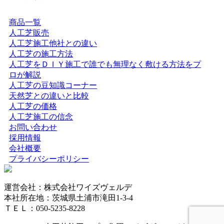
年中鮮やかな緑を保てるため、景観を重視する個人宅の主
庭やアプローチにも最適です。DIYに挑戦される方もいら
商品一覧
っしゃいますが、経年による端のめくれや、仕上がりの差
人工芝販売
が出る継ぎ目の処理などは、プロである私たちにお任せく
人工芝施工他社との違い
ださい。施工実績も豊富にあり、土地の形状に合わせた精
人工芝の施工方法
密なカット技術で、まるで一枚の絨毯のような美しい仕上
人工芝をＤＩＹ施工で誰でも無理なく敷ける方法をプ
がりをお約束します。メンテナンスフリーで、四季を通じ
ロが解説
てお庭を眺める楽しみをご提供いたします。
人工芝の豆知識コーナー
2026.5.19
天然芝との違いと比較
人工芝の価格
最近では幼稚園や保育園、学校の校庭に人工芝を導入する
人工芝施工の信念
ケースが非常に増えています。当社の人工芝は水はけが非
お問い合わせ
常に良いため、雨上がりでも泥にまみれることなく、子ど
採用情報
もたちがすぐにお外で遊べるのが最大のメリットです。都
会社概要
市部の施設でも、土埃の舞い上がりを防ぎ、限られたスペ
プライバシーポリシー
ースを有効活用する手段として人工芝の設置をご提案して
おります。クッション性に優れた素材は、転倒時の怪我の
リスクも軽減します。防炎性能や安全性も国内基準をクリ
運営会社：株式会社ワイズヴェルデ
アしており、公共性の高い施設でも安心してご利用いただ
本社所在地：茨城県土浦市滝田1-3-4
けます。快適な教育環境づくりを全力でお手伝いします。
ＴＥＬ：050-5235-8228
2026.5.13