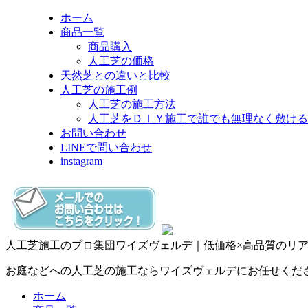
ホーム
商品一覧
商品購入
人工芝の価格
天然芝との違いと比較
人工芝の施工例
人工芝の施工方法
人工芝をＤＩＹ施工で誰でも無理なく敷ける
お問い合わせ
LINEで問い合わせ
instagram
人工芝施工のプロ集団ワイズヴェルデ｜低価格×高品質のリ
お庭などへの人工芝の施工ならワイズヴェルデにお任せくだ
ホーム