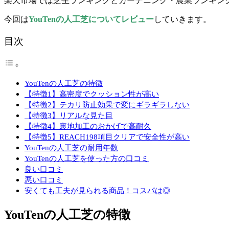
楽天市場では芝生ランキングとガーデニング・農業ランキン
今回は
YouTenの人工芝についてレビュー
していきます。
目次
YouTenの人工芝の特徴
【特徴1】高密度でクッション性が高い
【特徴2】テカリ防止効果で変にギラギラしない
【特徴3】リアルな見た目
【特徴4】裏地加工のおかげで高耐久
【特徴5】REACH198項目クリアで安全性が高い
YouTenの人工芝の耐用年数
YouTenの人工芝を使った方の口コミ
良い口コミ
悪い口コミ
安くても工夫が見られる商品！コスパは◎
YouTenの人工芝の特徴