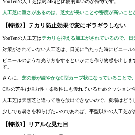
YouTenの人工芝は約24kgと比較的重いのが特徴です。
人工芝に重さがあるのは、芝丈が長いことや密度が高いこと
【特徴2】テカリ防止効果で変にギラギラしない
YouTenの人工芝は
テカリを抑える加工がされているので、日
対策がされていない人工芝は、日光に当たった時にビニール
ビニールのような光り方をするといかにも作り物感を出しま
す。
さらに、
芝の形が緩やかなC型カーブ状になっていることで
C型の芝生は弾力性・柔軟性にも優れているためクッション
人工芝は天然芝と違って熱を放出できないので、夏場はどう
少しでも暑さを和らげたいのであれば、平型以外の人工芝が
【特徴3】リアルな見た目