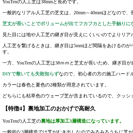
YouTenの人工芝は38mmと長めです。
一般的なリアル人工芝の芝丈は、20mm～40mmほどなので
芝丈が長いことでボリュームが出てフカフカとした手触りに
見た目には地や人工芝の継ぎ目が見えにくいいのでよりリア
人工芝を繋げるときは、継ぎ目は5mmほど間隔をあけるのが
す。
一方、YouTenの人工芝は38ｍｍと芝丈が長いため、継ぎ目
DIYで敷いても失敗知らず
なので、初心者の方の施工ハード
カラーは春色と夏色の2種類が用意されています。
どちらにも枯草色のウェーブ芝が含まれているので、クッシ
【特徴4】裏地加工のおかげで高耐久
YouTenの人工芝の
裏地は厚加工3層構造になっています。
一般的な3層構造では芝がむき出しなのでみるみるうちに芝