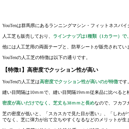
YouTenは群馬県にあるランニングマシン・フィットネスバ
人工芝も販売しており、
ラインナップは1種類（1カラー）で、サ
他には人工芝用の両面テープと、防草シートが販売されてい
YouTenの人工芝の特徴は以下の通りです。
【特徴1】高密度でクッション性が高い
YouTenの人工芝は
高密度でクッション性が高いのが特徴
です
縫い目間隔は10ｍｍで、縫い目間隔19ｍｍ従来品に比べる
密度が高いだけでなく、芝丈も38ｍｍと長め
なので、フカフ
芝の密度が低いと、「スカスカで見た目が悪い」、「しわが
でなく、芝に弾力が出て立ちやすくなるなどのメリットが生