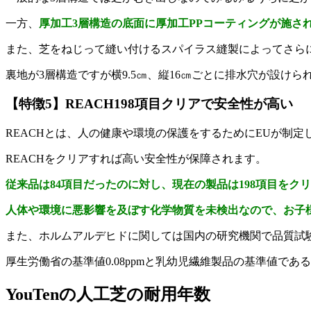
一方、
厚加工3層構造の底面に厚加工PPコーティングが施され
また、芝をねじって縫い付けるスパイラス縫製によってさら
裏地が3層構造ですが横9.5㎝、縦16㎝ごとに排水穴が設け
【特徴5】REACH198項目クリアで安全性が高い
REACHとは、人の健康や環境の保護をするためにEUが制
REACHをクリアすれば高い安全性が保障されます。
従来品は84項目だったのに対し、現在の製品は198項目をク
人体や環境に悪影響を及ぼす化学物質を未検出なので、お子
また、ホルムアルデヒドに関しては国内の研究機関で品質試
厚生労働省の基準値0.08ppmと乳幼児繊維製品の基準値であ
YouTenの人工芝の耐用年数