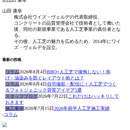
山田 康幸
株式会社ワイズ・ヴェルデの代表取締役。
コンクリートの品質管理会社で技術者として働いた
後、同社の新規事業である人工芝事業の責任者とな
る。
その後、人工芝の魅力を広めるため、2014年にワイ
ズ・ヴェルデを設立。
最新の投稿
コラム
2026年8月4日
BBQ×人工芝で後悔しない！焦
げ・油染みを防ぐレイアウト術とは？
コラム
2026年8月4日
自宅撮影・配信に！人工芝でつく
るフォトジェニック背景アイデア5選
スタッフブログ
2026年7月22日
これだけはハッキリして
おきます
施工事例
2026年7月15日
2026年前半人工芝施工実績
-
コラム