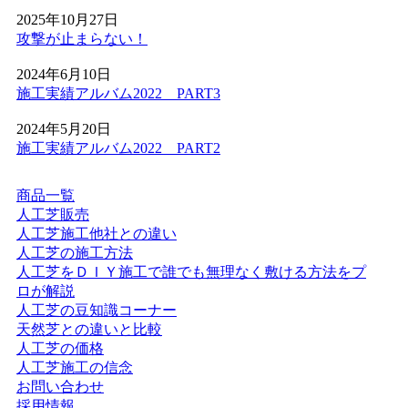
ーツ施設のリニューアルやフットサルコートの新設もぜひ
2025年10月27日
ご相談ください。プロ基準の品質を一般のご家庭にもお届
攻撃が止まらない！
けします。
2024年6月10日
2026.5.28
施工実績アルバム2022 PART3
人工芝の技術革新により、現在では天然芝と見分けがつか
2024年5月20日
ないほどの美しさとリアルな質感が実現されています。一
施工実績アルバム2022 PART2
年中鮮やかな緑を保てるため、景観を重視する個人宅の主
庭やアプローチにも最適です。DIYに挑戦される方もいら
商品一覧
っしゃいますが、経年による端のめくれや、仕上がりの差
人工芝販売
が出る継ぎ目の処理などは、プロである私たちにお任せく
人工芝施工他社との違い
ださい。施工実績も豊富にあり、土地の形状に合わせた精
人工芝の施工方法
密なカット技術で、まるで一枚の絨毯のような美しい仕上
人工芝をＤＩＹ施工で誰でも無理なく敷ける方法をプ
がりをお約束します。メンテナンスフリーで、四季を通じ
ロが解説
てお庭を眺める楽しみをご提供いたします。
人工芝の豆知識コーナー
2026.5.19
天然芝との違いと比較
人工芝の価格
最近では幼稚園や保育園、学校の校庭に人工芝を導入する
人工芝施工の信念
ケースが非常に増えています。当社の人工芝は水はけが非
お問い合わせ
常に良いため、雨上がりでも泥にまみれることなく、子ど
採用情報