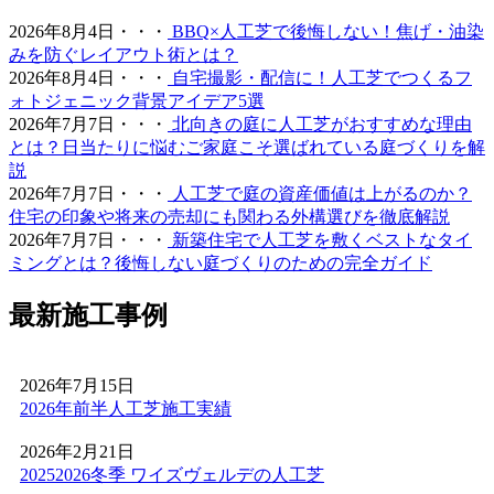
2026.6.11
2026年8月4日・・・
BBQ×人工芝で後悔しない！焦げ・油染
「人工芝はプラスチック感が強くて安っぽい」という古い
みを防ぐレイアウト術とは？
イメージをお持ちの方こそ、ぜひ当社の製品を手に取って
2026年8月4日・・・
自宅撮影・配信に！人工芝でつくるフ
みてください。最新のモデルは複数の色を混生させ、葉の
ォトジェニック背景アイデア5選
向きやツヤまで計算されており、驚くほど自然な風合いで
2026年7月7日・・・
北向きの庭に人工芝がおすすめな理由
す。一度敷けば10年以上にわたり美しい景観を維持でき、
とは？日当たりに悩むご家庭こそ選ばれている庭づくりを解
資産価値の維持にも貢献します。お仕事や育児、家事で忙
説
しく、お庭の手入れに十分な時間を割けない皆様へ、手間
2026年7月7日・・・
人工芝で庭の資産価値は上がるのか？
いらずで上質な暮らしをご提案いたします。住宅街でも、
住宅の印象や将来の売却にも関わる外構選びを徹底解説
お隣への枯れ葉の飛散を防ぐ対策として人工芝を選ばれる
2026年7月7日・・・
新築住宅で人工芝を敷くベストなタイ
方が増えています。機能性と美観を両立させましょう。
ミングとは？後悔しない庭づくりのための完全ガイド
2026.6.4
最新施工事例
プロスポーツの現場でも選ばれる信頼の品質が当社の自慢
です。東京ドームや京セラドームといった日本を代表する
大規模施設、さらには本格的なテニスコートなど、激しい
2026年7月15日
動きと高い摩擦が求められる場所にもワイズヴェルデの人
2026年前半人工芝施工実績
工芝は導入されています。この高い耐久性と、日常的なメ
ンテナンスのしやすさは、広い敷地を管理される法人様や
2026年2月21日
自治体様からも高く評価されています。摩耗に強く、長期
20252026冬季 ワイズヴェルデの人工芝
間にわたって競技パフォーマンスを維持できるため、スポ