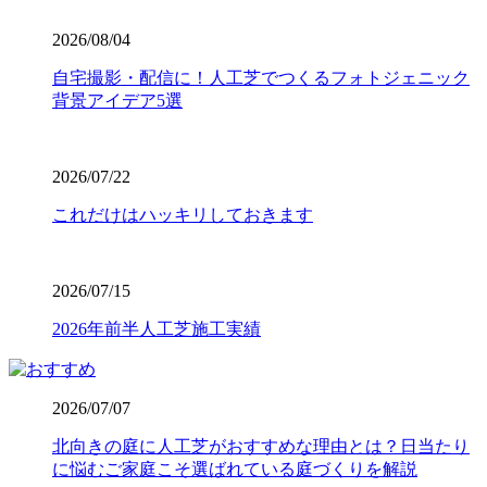
も、芝が寝にくく強靭な復元力を発揮します。家族みんな
が安全に、そしてアクティブに過ごせる空間を、確かな品
2026/08/04
質の製品で構築いたします。個人宅からスポーツ施設ま
自宅撮影・配信に！人工芝でつくるフォトジェニック
で、幅広い対応が可能です。まずは無料見積もりで、プロ
背景アイデア5選
仕様の品質をご検討ください。
2026.7.23
2026/07/22
業者の選定で最も重要なのは、実は製品以上に「施工技
術」です。どんなに高級な人工芝を使っても、下地の処理
これだけはハッキリしておきます
が甘かったり継ぎ目の接合が未熟だったりすると、数年で
凹凸ができたり隙間から雑草が生えたりしてしまいます。
ワイズヴェルデでは下請け業者に丸投げせず、自社スタッ
2026/07/15
フが責任を持って基礎から敷き込みまで一貫して行いま
す。細部までピシっと揃った、見ていて気持ちが良いほど
2026年前半人工芝施工実績
のフラットな仕上がりは、多くのお客様から高い評価をい
ただいております。プロの職人魂が宿る仕上がりをご提案
します。後悔しないお庭づくりは、信頼できる施工店選び
2026/07/07
から始まります。
北向きの庭に人工芝がおすすめな理由とは？日当たり
2026.7.16
に悩むご家庭こそ選ばれている庭づくりを解説
人工芝の寿命は一般的に5年から10年と言われています