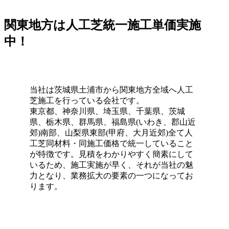
マンスの高さをご確認ください。任せて安心の直営体制で
す。
関東地方は人工芝統一施工単価実施
2026.7.1
中！
お庭でのバーベキューは家族や友人との格別なひとときで
すが、食べこぼしや油汚れが心配という方も多いでしょ
う。当社の人工芝なら、万が一汚れても中性洗剤とモップ
を使用して、ご家庭で簡単に拭き取ることができます。水
当社は茨城県土浦市から関東地方全域へ人工
洗いも可能なため、清潔な状態を長く保てます。ただし、
芝施工を行っている会社です。
素材の特性上、熱湯を直接かけたり火気を近づけすぎたり
東京都、神奈川県、埼玉県、千葉県、茨城
することには注意が必要です。耐熱温度を守ることで、美
県、栃木県、群馬県、福島県(いわき、郡山近
しいグリーンを長く愛用していただけます。施工後のアフ
郊)南部、山梨県東部(甲府、大月近郊)全て人
ターケアやお手入れ方法の詳細まで、私たちがトータルで
工芝同材料・同施工価格で統一していること
サポートさせていただきます。安心してアウトドアを楽し
が特徴です。見積をわかりやすく簡素にして
めるお庭作りを実現します。
いるため、施工実施が早く、それが当社の魅
2026.6.24
力となり、業務拡大の要素の一つになってお
ります。
人工芝の最大の魅力は、施工後の維持管理が驚くほど楽な
点にあります。日々の掃除は竹ぼうきで軽く掃くか、掃除
機でゴミを吸い取るだけで完了します。天然芝のように肥
料を与えたり、定期的に芝刈り機を動かしたりする必要は