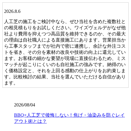
2026.8.6
人工芝の施工をご検討中なら、ぜひ当社を含めた複数社と
の相見積もりをお試しください。ワイズヴェルデがなぜ他
社より費用を抑えつつ高品質を維持できるのか、その最大
の理由は自社職人による直接施工にあります。営業担当か
ら工事スタッフまでが社内で密に連携し、余計な外注コス
トを省き、その分を素材の改良や技術の向上に還元してい
ます。お客様の細かな要望が現場に直接伝わるため、ミス
マッチが起こりにくいのも自社施工の強みです。納得のい
く価格設定と、それを上回る感動の仕上がりをお約束しま
す。比較検討の結果、当社を選んでいただける自信があり
ます。
2026.7.28
当社の人工芝は、厳しい世界基準である海外のFIFA認定を
2026/08/04
クリアした、選りすぐりの提携工場から直接仕入れていま
BBQ×人工芝で後悔しない！焦げ・油染みを防ぐレイ
す。この認定は、スポーツにおける激しい衝撃や摩擦への
アウト術とは？
耐久性が保証されている証です。お子様が全力で走り回っ
たり、サッカーやゴルフの練習を毎日繰り返したりして