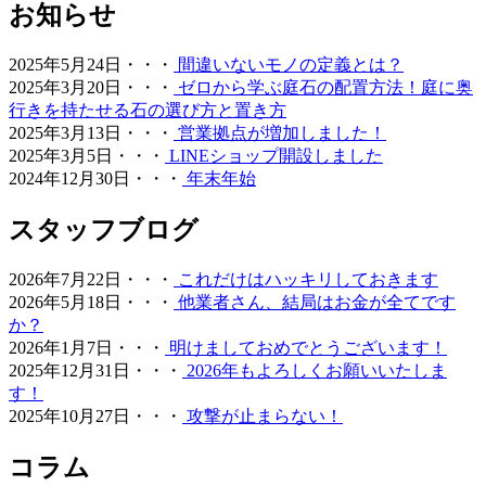
ありません。常に清潔で美しい状態を保つための簡単なコ
お知らせ
ツについても、お引き渡し時に専門スタッフが丁寧にお伝
えしております。忙しい現代人にとって、お庭を「維持す
2025年5月24日・・・
間違いないモノの定義とは？
るための作業場」から「心からくつろげるリラックススペ
2025年3月20日・・・
ゼロから学ぶ庭石の配置方法！庭に奥
ース」へ変えることは、生活の質を大きく向上させます。
行きを持たせる石の選び方と置き方
管理の負担を減らし、ゆとりある時間をご提案いたしま
2025年3月13日・・・
営業拠点が増加しました！
す。
2025年3月5日・・・
LINEショップ開設しました
2024年12月30日・・・
年末年始
2026.6.18
愛犬やペットと暮らすご家庭には、クッション性と清潔さ
スタッフブログ
を両立した人工芝が非常におすすめです。ベランダや屋
上、お庭の一部に敷くことで、足腰への負担を軽減しつ
2026年7月22日・・・
これだけはハッキリしておきます
つ、雨の日でも手足を汚さずに遊べる専用ドッグランが完
2026年5月18日・・・
他業者さん、結局はお金が全てです
成します。当社の人工芝は高密度で耐久性が高いため、大
か？
型犬が走り回っても簡単にはへたりません。防臭対策や、
2026年1月7日・・・
明けましておめでとうございます！
排泄物があった際の清掃のしやすさについても、飼い主様
2025年12月31日・・・
2026年もよろしくお願いいたしま
の飼育状況に合わせた最適なプランをご提案させていただ
す！
きます。ペットも家族の一員として、ストレスなく自由に
2025年10月27日・・・
攻撃が止まらない！
動き回れる健康的な住環境を一緒に形にしていきましょ
う。
コラム