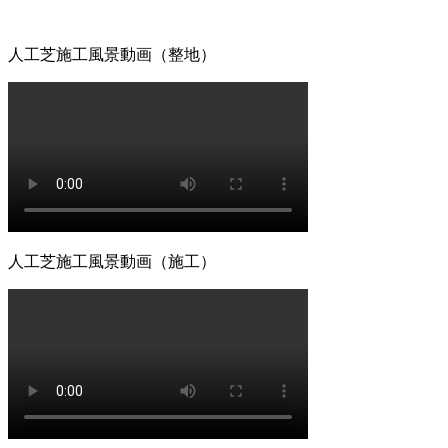
が、ホームセンターなどの低価格すぎる製品は、紫外線に
よる劣化で数年でボロボロになってしまうこともありま
人工芝施工風景動画（整地）
す。その点、ワイズヴェルデの製品は15年の耐用を実証済
みです。長期間の使用に耐えうる高品質な素材選びこそ
が、結果として交換回数を減らし、最もコストパフォーマ
ンスに優れた選択となります。一度の工事で長く愛用して
いただきたいという思いから、私たちは耐久性の試験を繰
り返しています。将来のメンテナンス費用まで見据えた賢
いお庭づくりを、専門家の視点から支えます。
2026.7.8
「人工芝を導入したいけれど、初期費用が気になる」とい
人工芝施工風景動画（施工）
う方は、ぜひメーカー直営のワイズヴェルデにご注目くだ
さい。当社はフランチャイズ制をとらず、代理店を介さな
いことで中間マージンを徹底的にカットし、高品質ながら
リーズナブルな価格を実現しました。この独自流通経路が
あるからこそ、ワンランク上の製品を予算内で提供するこ
とが可能です。関東圏内での施工実績はトップクラスを誇
り、大規模な工事から小さなお庭まで幅広く対応しており
ます。まずは無料の現地調査で、具体的なコストパフォー