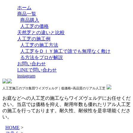
ホーム
商品一覧
商品購入
人工芝の価格
天然芝との違いと比較
人工芝の施工例
人工芝の施工方法
人工芝をＤＩＹ施工で誰でも無理なく敷け
る方法をプロが解説
お問い合わせ
LINEで問い合わせ
instagram
人工芝施工のプロ集団ワイズヴェルデ｜低価格×高品質のリアル人工芝
お庭などへの人工芝の施工ならワイズヴェルデにお任せくだ
さい。当店では価格を抑え、耐用年数も優れたリアル人工芝
の施工を行っております。耐久性、耐候性を是非堪能くださ
い。
HOME
>