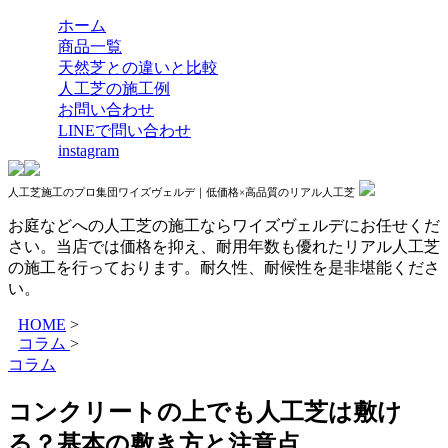
ホーム
商品一覧
天然芝との違いと比較
人工芝の施工例
お問い合わせ
LINEで問い合わせ
instagram
人工芝施工のプロ集団ワイズヴェルデ｜低価格×高品質のリアル人工芝
お庭などへの人工芝の施工ならワイズヴェルデにお任せくだ
さい。当店では価格を抑え、耐用年数も優れたリアル人工芝
の施工を行っております。耐久性、耐候性を是非堪能くださ
い。
HOME
>
コラム
>
コラム
コンクリートの上でも人工芝は敷け
る？基本の敷き方と注意点