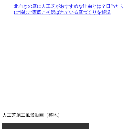
洗いも可能なため、清潔な状態を長く保てます。ただし、
北向きの庭に人工芝がおすすめな理由とは？日当たり
素材の特性上、熱湯を直接かけたり火気を近づけすぎたり
に悩むご家庭こそ選ばれている庭づくりを解説
することには注意が必要です。耐熱温度を守ることで、美
しいグリーンを長く愛用していただけます。施工後のアフ
ターケアやお手入れ方法の詳細まで、私たちがトータルで
サポートさせていただきます。安心してアウトドアを楽し
めるお庭作りを実現します。
2026.6.24
人工芝の最大の魅力は、施工後の維持管理が驚くほど楽な
点にあります。日々の掃除は竹ぼうきで軽く掃くか、掃除
機でゴミを吸い取るだけで完了します。天然芝のように肥
料を与えたり、定期的に芝刈り機を動かしたりする必要は
ありません。常に清潔で美しい状態を保つための簡単なコ
ツについても、お引き渡し時に専門スタッフが丁寧にお伝
えしております。忙しい現代人にとって、お庭を「維持す
るための作業場」から「心からくつろげるリラックススペ
ース」へ変えることは、生活の質を大きく向上させます。
管理の負担を減らし、ゆとりある時間をご提案いたしま
人工芝施工風景動画（整地）
す。