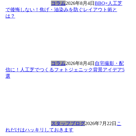
コラム
2026年8月4日
BBQ×人工芝
で後悔しない！焦げ・油染みを防ぐレイアウト術と
は？
コラム
2026年8月4日
自宅撮影・配
信に！人工芝でつくるフォトジェニック背景アイデア5
選
スタッフブログ
2026年7月22日
こ
れだけはハッキリしておきます