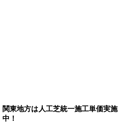
いらずで上質な暮らしをご提案いたします。住宅街でも、
お隣への枯れ葉の飛散を防ぐ対策として人工芝を選ばれる
方が増えています。機能性と美観を両立させましょう。
2026.6.4
プロスポーツの現場でも選ばれる信頼の品質が当社の自慢
です。東京ドームや京セラドームといった日本を代表する
大規模施設、さらには本格的なテニスコートなど、激しい
動きと高い摩擦が求められる場所にもワイズヴェルデの人
工芝は導入されています。この高い耐久性と、日常的なメ
ンテナンスのしやすさは、広い敷地を管理される法人様や
自治体様からも高く評価されています。摩耗に強く、長期
間にわたって競技パフォーマンスを維持できるため、スポ
ーツ施設のリニューアルやフットサルコートの新設もぜひ
ご相談ください。プロ基準の品質を一般のご家庭にもお届
けします。
関東地方は人工芝統一施工単価実施
2026.5.28
中！
人工芝の技術革新により、現在では天然芝と見分けがつか
ないほどの美しさとリアルな質感が実現されています。一