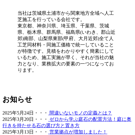
年中鮮やかな緑を保てるため、景観を重視する個人宅の主
庭やアプローチにも最適です。DIYに挑戦される方もいら
当社は茨城県土浦市から関東地方全域へ人工
っしゃいますが、経年による端のめくれや、仕上がりの差
芝施工を行っている会社です。
が出る継ぎ目の処理などは、プロである私たちにお任せく
東京都、神奈川県、埼玉県、千葉県、茨城
ださい。施工実績も豊富にあり、土地の形状に合わせた精
県、栃木県、群馬県、福島県(いわき、郡山近
密なカット技術で、まるで一枚の絨毯のような美しい仕上
郊)南部、山梨県東部(甲府、大月近郊)全て人
がりをお約束します。メンテナンスフリーで、四季を通じ
工芝同材料・同施工価格で統一していること
てお庭を眺める楽しみをご提供いたします。
が特徴です。見積をわかりやすく簡素にして
2026.5.19
いるため、施工実施が早く、それが当社の魅
力となり、業務拡大の要素の一つになってお
最近では幼稚園や保育園、学校の校庭に人工芝を導入する
ります。
ケースが非常に増えています。当社の人工芝は水はけが非
常に良いため、雨上がりでも泥にまみれることなく、子ど
もたちがすぐにお外で遊べるのが最大のメリットです。都
市部の施設でも、土埃の舞い上がりを防ぎ、限られたスペ
お知らせ
ースを有効活用する手段として人工芝の設置をご提案して
おります。クッション性に優れた素材は、転倒時の怪我の
リスクも軽減します。防炎性能や安全性も国内基準をクリ
2025年5月24日・・・
間違いないモノの定義とは？
アしており、公共性の高い施設でも安心してご利用いただ
2025年3月20日・・・
ゼロから学ぶ庭石の配置方法！庭に奥
けます。快適な教育環境づくりを全力でお手伝いします。
行きを持たせる石の選び方と置き方
2025年3月13日・・・
営業拠点が増加しました！
2026.5.13