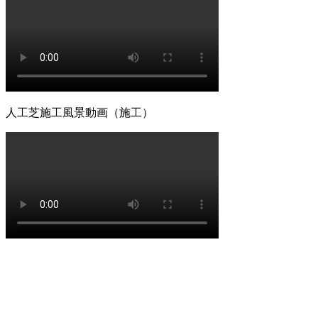
2026.6.18
愛犬やペットと暮らすご家庭には、クッション性と清潔さ
を両立した人工芝が非常におすすめです。ベランダや屋
上、お庭の一部に敷くことで、足腰への負担を軽減しつ
つ、雨の日でも手足を汚さずに遊べる専用ドッグランが完
成します。当社の人工芝は高密度で耐久性が高いため、大
型犬が走り回っても簡単にはへたりません。防臭対策や、
人工芝施工風景動画（施工）
排泄物があった際の清掃のしやすさについても、飼い主様
の飼育状況に合わせた最適なプランをご提案させていただ
きます。ペットも家族の一員として、ストレスなく自由に
動き回れる健康的な住環境を一緒に形にしていきましょ
う。
2026.6.11
「人工芝はプラスチック感が強くて安っぽい」という古い
イメージをお持ちの方こそ、ぜひ当社の製品を手に取って
みてください。最新のモデルは複数の色を混生させ、葉の
向きやツヤまで計算されており、驚くほど自然な風合いで
す。一度敷けば10年以上にわたり美しい景観を維持でき、
資産価値の維持にも貢献します。お仕事や育児、家事で忙
しく、お庭の手入れに十分な時間を割けない皆様へ、手間