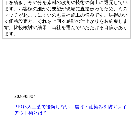
トを省き、その分を素材の改良や技術の向上に還元してい
ます。お客様の細かな要望が現場に直接伝わるため、ミス
マッチが起こりにくいのも自社施工の強みです。納得のい
く価格設定と、それを上回る感動の仕上がりをお約束しま
す。比較検討の結果、当社を選んでいただける自信があり
ます。
2026.7.28
当社の人工芝は、厳しい世界基準である海外のFIFA認定を
クリアした、選りすぐりの提携工場から直接仕入れていま
す。この認定は、スポーツにおける激しい衝撃や摩擦への
耐久性が保証されている証です。お子様が全力で走り回っ
たり、サッカーやゴルフの練習を毎日繰り返したりして
も、芝が寝にくく強靭な復元力を発揮します。家族みんな
が安全に、そしてアクティブに過ごせる空間を、確かな品
2026/08/04
質の製品で構築いたします。個人宅からスポーツ施設ま
で、幅広い対応が可能です。まずは無料見積もりで、プロ
BBQ×人工芝で後悔しない！焦げ・油染みを防ぐレイ
仕様の品質をご検討ください。
アウト術とは？
2026.7.23
業者の選定で最も重要なのは、実は製品以上に「施工技