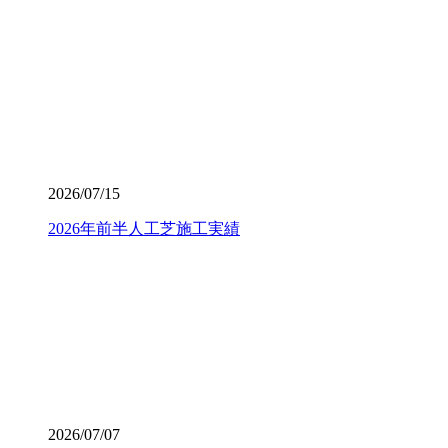
いお庭づくりを、専門家の視点から支えます。
2026.7.8
「人工芝を導入したいけれど、初期費用が気になる」とい
う方は、ぜひメーカー直営のワイズヴェルデにご注目くだ
さい。当社はフランチャイズ制をとらず、代理店を介さな
いことで中間マージンを徹底的にカットし、高品質ながら
リーズナブルな価格を実現しました。この独自流通経路が
2026/07/15
あるからこそ、ワンランク上の製品を予算内で提供するこ
とが可能です。関東圏内での施工実績はトップクラスを誇
2026年前半人工芝施工実績
り、大規模な工事から小さなお庭まで幅広く対応しており
ます。まずは無料の現地調査で、具体的なコストパフォー
マンスの高さをご確認ください。任せて安心の直営体制で
す。
2026.7.1
お庭でのバーベキューは家族や友人との格別なひとときで
すが、食べこぼしや油汚れが心配という方も多いでしょ
う。当社の人工芝なら、万が一汚れても中性洗剤とモップ
を使用して、ご家庭で簡単に拭き取ることができます。水
2026/07/07