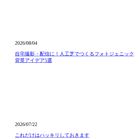
術」です。どんなに高級な人工芝を使っても、下地の処理
が甘かったり継ぎ目の接合が未熟だったりすると、数年で
凹凸ができたり隙間から雑草が生えたりしてしまいます。
ワイズヴェルデでは下請け業者に丸投げせず、自社スタッ
フが責任を持って基礎から敷き込みまで一貫して行いま
す。細部までピシっと揃った、見ていて気持ちが良いほど
2026/08/04
のフラットな仕上がりは、多くのお客様から高い評価をい
ただいております。プロの職人魂が宿る仕上がりをご提案
自宅撮影・配信に！人工芝でつくるフォトジェニック
します。後悔しないお庭づくりは、信頼できる施工店選び
背景アイデア5選
から始まります。
2026.7.16
人工芝の寿命は一般的に5年から10年と言われています
が、ホームセンターなどの低価格すぎる製品は、紫外線に
よる劣化で数年でボロボロになってしまうこともありま
す。その点、ワイズヴェルデの製品は15年の耐用を実証済
みです。長期間の使用に耐えうる高品質な素材選びこそ
が、結果として交換回数を減らし、最もコストパフォーマ
2026/07/22
ンスに優れた選択となります。一度の工事で長く愛用して
いただきたいという思いから、私たちは耐久性の試験を繰
これだけはハッキリしておきます
り返しています。将来のメンテナンス費用まで見据えた賢