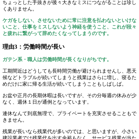
ちょっとした手抜きが後々大きなミスにつながることは珍し
くありません。
ケガをしない、させないために常に注意を払わないといけな
いこと、仕事をミスしないよう神経を使うこと、これが段々
と疲れに繋がって辞めたくなってしまうのです。
理由3：労働時間が長い
ガテン系・職人は労働時間が長くなりがちです。
工期間近はどうしても長時間労働が避けられませんし、悪天
候などトラブルが続いてしまうと残業はさらに増し、寝るた
めだけに家に帰る生活が続いてしまうこともしばしば。
お盆や正月の長期休暇は長いですが、その分毎週の休みが少
なく、週休１日が通例となっています。
連休なんて到底無理で、プライベートを充実させることもで
きません。
残業が長いなら残業代が多いのでは、と思いますが、小さい
建設業者では残業代を出す余裕もなく、サービス残業が当た