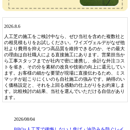
2026.8.6
人工芝の施工をご検討中なら、ぜひ当社を含めた複数社と
の相見積もりをお試しください。ワイズヴェルデがなぜ他
社より費用を抑えつつ高品質を維持できるのか、その最大
の理由は自社職人による直接施工にあります。営業担当か
ら工事スタッフまでが社内で密に連携し、余計な外注コス
トを省き、その分を素材の改良や技術の向上に還元してい
ます。お客様の細かな要望が現場に直接伝わるため、ミス
マッチが起こりにくいのも自社施工の強みです。納得のい
く価格設定と、それを上回る感動の仕上がりをお約束しま
す。比較検討の結果、当社を選んでいただける自信があり
ます。
2026.7.28
当社の人工芝は、厳しい世界基準である海外のFIFA認定を
2026/08/04
クリアした、選りすぐりの提携工場から直接仕入れていま
BBQ×人工芝で後悔しない！焦げ・油染みを防ぐレイ