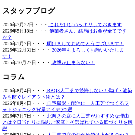
う。
スタッフブログ
2026.6.11
2026年7月22日・・・
これだけはハッキリしておきます
「人工芝はプラスチック感が強くて安っぽい」という古い
2026年5月18日・・・
他業者さん、結局はお金が全てです
イメージをお持ちの方こそ、ぜひ当社の製品を手に取って
か？
みてください。最新のモデルは複数の色を混生させ、葉の
2026年1月7日・・・
明けましておめでとうございます！
向きやツヤまで計算されており、驚くほど自然な風合いで
2025年12月31日・・・
2026年もよろしくお願いいたしま
す。一度敷けば10年以上にわたり美しい景観を維持でき、
す！
資産価値の維持にも貢献します。お仕事や育児、家事で忙
2025年10月27日・・・
攻撃が止まらない！
しく、お庭の手入れに十分な時間を割けない皆様へ、手間
いらずで上質な暮らしをご提案いたします。住宅街でも、
コラム
お隣への枯れ葉の飛散を防ぐ対策として人工芝を選ばれる
方が増えています。機能性と美観を両立させましょう。
2026年8月4日・・・
BBQ×人工芝で後悔しない！焦げ・油染
2026.6.4
みを防ぐレイアウト術とは？
2026年8月4日・・・
自宅撮影・配信に！人工芝でつくるフ
プロスポーツの現場でも選ばれる信頼の品質が当社の自慢
ォトジェニック背景アイデア5選
です。東京ドームや京セラドームといった日本を代表する
2026年7月7日・・・
北向きの庭に人工芝がおすすめな理由
大規模施設、さらには本格的なテニスコートなど、激しい
とは？日当たりに悩むご家庭こそ選ばれている庭づくりを解
動きと高い摩擦が求められる場所にもワイズヴェルデの人
説
工芝は導入されています。この高い耐久性と、日常的なメ
2026年7月7日・・・
人工芝で庭の資産価値は上がるのか？