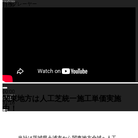
り、大規模な工事から小さなお庭まで幅広く対応しており
動画プレーヤー
11:39
ます。まずは無料の現地調査で、具体的なコストパフォー
マンスの高さをご確認ください。任せて安心の直営体制で
す。
2026.7.1
お庭でのバーベキューは家族や友人との格別なひとときで
すが、食べこぼしや油汚れが心配という方も多いでしょ
う。当社の人工芝なら、万が一汚れても中性洗剤とモップ
を使用して、ご家庭で簡単に拭き取ることができます。水
洗いも可能なため、清潔な状態を長く保てます。ただし、
素材の特性上、熱湯を直接かけたり火気を近づけすぎたり
することには注意が必要です。耐熱温度を守ることで、美
しいグリーンを長く愛用していただけます。施工後のアフ
00:00
ターケアやお手入れ方法の詳細まで、私たちがトータルで
00:00
関東地方は人工芝統一施工単価実施
31:16
サポートさせていただきます。安心してアウトドアを楽し
中！
めるお庭作りを実現します。
2026.6.24
人工芝の最大の魅力は、施工後の維持管理が驚くほど楽な
点にあります。日々の掃除は竹ぼうきで軽く掃くか、掃除
当社は茨城県土浦市から関東地方全域へ人工