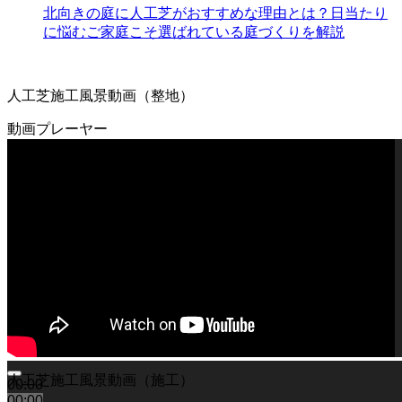
北向きの庭に人工芝がおすすめな理由とは？日当たり
2026.7.16
に悩むご家庭こそ選ばれている庭づくりを解説
人工芝の寿命は一般的に5年から10年と言われています
が、ホームセンターなどの低価格すぎる製品は、紫外線に
よる劣化で数年でボロボロになってしまうこともありま
人工芝施工風景動画（整地）
す。その点、ワイズヴェルデの製品は15年の耐用を実証済
みです。長期間の使用に耐えうる高品質な素材選びこそ
動画プレーヤー
が、結果として交換回数を減らし、最もコストパフォーマ
ンスに優れた選択となります。一度の工事で長く愛用して
いただきたいという思いから、私たちは耐久性の試験を繰
り返しています。将来のメンテナンス費用まで見据えた賢
いお庭づくりを、専門家の視点から支えます。
2026.7.8
「人工芝を導入したいけれど、初期費用が気になる」とい
う方は、ぜひメーカー直営のワイズヴェルデにご注目くだ
さい。当社はフランチャイズ制をとらず、代理店を介さな
いことで中間マージンを徹底的にカットし、高品質ながら
リーズナブルな価格を実現しました。この独自流通経路が
あるからこそ、ワンランク上の製品を予算内で提供するこ
人工芝施工風景動画（施工）
00:00
とが可能です。関東圏内での施工実績はトップクラスを誇
00:00