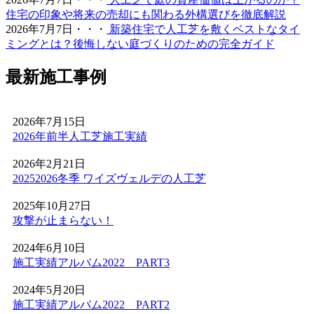
ンテナンスのしやすさは、広い敷地を管理される法人様や
住宅の印象や将来の売却にも関わる外構選びを徹底解説
自治体様からも高く評価されています。摩耗に強く、長期
2026年7月7日・・・
新築住宅で人工芝を敷くベストなタイ
間にわたって競技パフォーマンスを維持できるため、スポ
ミングとは？後悔しない庭づくりのための完全ガイド
ーツ施設のリニューアルやフットサルコートの新設もぜひ
ご相談ください。プロ基準の品質を一般のご家庭にもお届
最新施工事例
けします。
2026.5.28
2026年7月15日
人工芝の技術革新により、現在では天然芝と見分けがつか
2026年前半人工芝施工実績
ないほどの美しさとリアルな質感が実現されています。一
年中鮮やかな緑を保てるため、景観を重視する個人宅の主
2026年2月21日
庭やアプローチにも最適です。DIYに挑戦される方もいら
20252026冬季 ワイズヴェルデの人工芝
っしゃいますが、経年による端のめくれや、仕上がりの差
が出る継ぎ目の処理などは、プロである私たちにお任せく
2025年10月27日
ださい。施工実績も豊富にあり、土地の形状に合わせた精
攻撃が止まらない！
密なカット技術で、まるで一枚の絨毯のような美しい仕上
がりをお約束します。メンテナンスフリーで、四季を通じ
2024年6月10日
てお庭を眺める楽しみをご提供いたします。
施工実績アルバム2022 PART3
2026.5.19
2024年5月20日
施工実績アルバム2022 PART2
最近では幼稚園や保育園、学校の校庭に人工芝を導入する