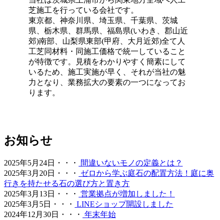
機でゴミを吸い取るだけで完了します。天然芝のように肥
芝施工を行っている会社です。
料を与えたり、定期的に芝刈り機を動かしたりする必要は
東京都、神奈川県、埼玉県、千葉県、茨城
ありません。常に清潔で美しい状態を保つための簡単なコ
県、栃木県、群馬県、福島県(いわき、郡山近
ツについても、お引き渡し時に専門スタッフが丁寧にお伝
郊)南部、山梨県東部(甲府、大月近郊)全て人
えしております。忙しい現代人にとって、お庭を「維持す
工芝同材料・同施工価格で統一していること
るための作業場」から「心からくつろげるリラックススペ
が特徴です。見積をわかりやすく簡素にして
ース」へ変えることは、生活の質を大きく向上させます。
いるため、施工実施が早く、それが当社の魅
管理の負担を減らし、ゆとりある時間をご提案いたしま
力となり、業務拡大の要素の一つになってお
す。
ります。
2026.6.18
愛犬やペットと暮らすご家庭には、クッション性と清潔さ
を両立した人工芝が非常におすすめです。ベランダや屋
お知らせ
上、お庭の一部に敷くことで、足腰への負担を軽減しつ
つ、雨の日でも手足を汚さずに遊べる専用ドッグランが完
2025年5月24日・・・
間違いないモノの定義とは？
成します。当社の人工芝は高密度で耐久性が高いため、大
2025年3月20日・・・
ゼロから学ぶ庭石の配置方法！庭に奥
型犬が走り回っても簡単にはへたりません。防臭対策や、
行きを持たせる石の選び方と置き方
排泄物があった際の清掃のしやすさについても、飼い主様
2025年3月13日・・・
営業拠点が増加しました！
の飼育状況に合わせた最適なプランをご提案させていただ
2025年3月5日・・・
LINEショップ開設しました
きます。ペットも家族の一員として、ストレスなく自由に
2024年12月30日・・・
年末年始
動き回れる健康的な住環境を一緒に形にしていきましょ