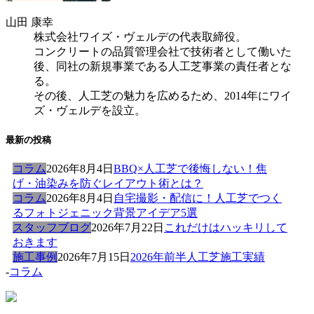
山田 康幸
株式会社ワイズ・ヴェルデの代表取締役。
コンクリートの品質管理会社で技術者として働いた
後、同社の新規事業である人工芝事業の責任者とな
る。
その後、人工芝の魅力を広めるため、2014年にワイ
ズ・ヴェルデを設立。
最新の投稿
コラム
2026年8月4日
BBQ×人工芝で後悔しない！焦
げ・油染みを防ぐレイアウト術とは？
コラム
2026年8月4日
自宅撮影・配信に！人工芝でつく
るフォトジェニック背景アイデア5選
スタッフブログ
2026年7月22日
これだけはハッキリして
おきます
施工事例
2026年7月15日
2026年前半人工芝施工実績
-
コラム