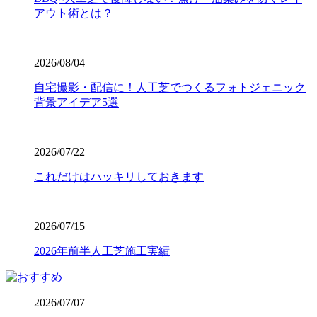
す。この認定は、スポーツにおける激しい衝撃や摩擦への
アウト術とは？
耐久性が保証されている証です。お子様が全力で走り回っ
たり、サッカーやゴルフの練習を毎日繰り返したりして
も、芝が寝にくく強靭な復元力を発揮します。家族みんな
が安全に、そしてアクティブに過ごせる空間を、確かな品
2026/08/04
質の製品で構築いたします。個人宅からスポーツ施設ま
自宅撮影・配信に！人工芝でつくるフォトジェニック
で、幅広い対応が可能です。まずは無料見積もりで、プロ
背景アイデア5選
仕様の品質をご検討ください。
2026.7.23
2026/07/22
業者の選定で最も重要なのは、実は製品以上に「施工技
術」です。どんなに高級な人工芝を使っても、下地の処理
これだけはハッキリしておきます
が甘かったり継ぎ目の接合が未熟だったりすると、数年で
凹凸ができたり隙間から雑草が生えたりしてしまいます。
ワイズヴェルデでは下請け業者に丸投げせず、自社スタッ
2026/07/15
フが責任を持って基礎から敷き込みまで一貫して行いま
す。細部までピシっと揃った、見ていて気持ちが良いほど
2026年前半人工芝施工実績
のフラットな仕上がりは、多くのお客様から高い評価をい
ただいております。プロの職人魂が宿る仕上がりをご提案
します。後悔しないお庭づくりは、信頼できる施工店選び
2026/07/07
から始まります。