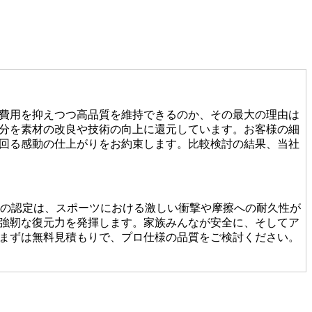
費用を抑えつつ高品質を維持できるのか、その最大の理由は
分を素材の改良や技術の向上に還元しています。お客様の細
回る感動の仕上がりをお約束します。比較検討の結果、当社
この認定は、スポーツにおける激しい衝撃や摩擦への耐久性が
強靭な復元力を発揮します。家族みんなが安全に、そしてア
まずは無料見積もりで、プロ仕様の品質をご検討ください。
たり継ぎ目の接合が未熟だったりすると、数年で凹凸ができ
基礎から敷き込みまで一貫して行います。細部までピシっと