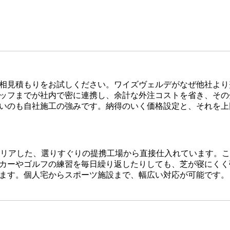
相見積もりをお試しください。ワイズヴェルデがなぜ他社より
ッフまでが社内で密に連携し、余計な外注コストを省き、その
いのも自社施工の強みです。納得のいく価格設定と、それを上
をクリアした、選りすぐりの提携工場から直接仕入れています。
カーやゴルフの練習を毎日繰り返したりしても、芝が寝にくく
ます。個人宅からスポーツ施設まで、幅広い対応が可能です。
です。どんなに高級な人工芝を使っても、下地の処理が甘かっ
デでは下請け業者に丸投げせず、自社スタッフが責任を持って