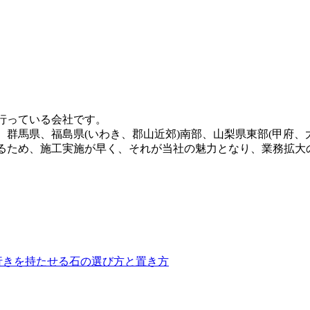
す。東京ドームや京セラドームといった日本を代表する大規模
されています。この高い耐久性と、日常的なメンテナンスのし
フォーマンスを維持できるため、スポーツ施設のリニューアル
いほどの美しさとリアルな質感が実現されています。一年中鮮
ますが、経年による端のめくれや、仕上がりの差が出る継ぎ目
行っている会社です。
まるで一枚の絨毯のような美しい仕上がりをお約束します。メ
群馬県、福島県(いわき、郡山近郊)南部、山梨県東部(甲府、
るため、施工実施が早く、それが当社の魅力となり、業務拡大
ースが非常に増えています。当社の人工芝は水はけが非常に良
でも、土埃の舞い上がりを防ぎ、限られたスペースを有効活用
。防炎性能や安全性も国内基準をクリアしており、公共性の高
行きを持たせる石の選び方と置き方
は人工芝のメーカーとして、高品質な製品と経験豊富な自社社
で、除草剤や殺虫剤などの薬剤を使う必要もありません。お子