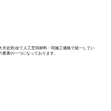
施設、さらには本格的なテニスコートなど、激しい動きと高
やすさは、広い敷地を管理される法人様や自治体様からも高
やフットサルコートの新設もぜひご相談ください。プロ基準
やかな緑を保てるため、景観を重視する個人宅の主庭やアプ
の処理などは、プロである私たちにお任せください。施工実績
ンテナンスフリーで、四季を通じてお庭を眺める楽しみをご
大月近郊)全て人工芝同材料・同施工価格で統一してい
の要素の一つになっております。
いため、雨上がりでも泥にまみれることなく、子どもたちが
する手段として人工芝の設置をご提案しております。クッシ
い施設でも安心してご利用いただけます。快適な教育環境づ
員による丁寧な施工を徹底しております。10年以上の耐久性
様やペットが直接触れても健康的で安心な環境を、千葉や神