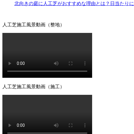
北向きの庭に人工芝がおすすめな理由とは？日当たりに
2026.6.24
人工芝の最大の魅力は、施工後の維持管理が驚くほど楽な点
たり、定期的に芝刈り機を動かしたりする必要はありません
人工芝施工風景動画（整地）
忙しい現代人にとって、お庭を「維持するための作業場」か
りある時間をご提案いたします。
2026.6.18
愛犬やペットと暮らすご家庭には、クッション性と清潔さを
も手足を汚さずに遊べる専用ドッグランが完成します。当社
掃のしやすさについても、飼い主様の飼育状況に合わせた最
緒に形にしていきましょう。
2026.6.11
人工芝施工風景動画（施工）
「人工芝はプラスチック感が強くて安っぽい」という古いイ
ヤまで計算されており、驚くほど自然な風合いです。一度敷
れに十分な時間を割けない皆様へ、手間いらずで上質な暮ら
と美観を両立させましょう。
2026.6.4