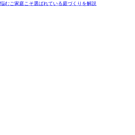
悩むご家庭こそ選ばれている庭づくりを解説
にあります。日々の掃除は竹ぼうきで軽く掃くか、掃除機でゴ
。常に清潔で美しい状態を保つための簡単なコツについても、
ら「心からくつろげるリラックススペース」へ変えることは、
両立した人工芝が非常におすすめです。ベランダや屋上、お庭
の人工芝は高密度で耐久性が高いため、大型犬が走り回っても
適なプランをご提案させていただきます。ペットも家族の一員
メージをお持ちの方こそ、ぜひ当社の製品を手に取ってみてく
けば10年以上にわたり美しい景観を維持でき、資産価値の維
しをご提案いたします。住宅街でも、お隣への枯れ葉の飛散を