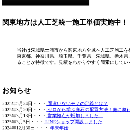
プロスポーツの現場でも選ばれる信頼の品質が当社の自慢で
い摩擦が求められる場所にもワイズヴェルデの人工芝は導入
く評価されています。摩耗に強く、長期間にわたって競技パ
の品質を一般のご家庭にもお届けします。
関東地方は人工芝統一施工単価実施中！
2026.5.28
人工芝の技術革新により、現在では天然芝と見分けがつかな
ローチにも最適です。DIYに挑戦される方もいらっしゃい
当社は茨城県土浦市から関東地方全域へ人工芝施工を
も豊富にあり、土地の形状に合わせた精密なカット技術で、
東京都、神奈川県、埼玉県、千葉県、茨城県、栃木県、
提供いたします。
ることが特徴です。見積をわかりやすく簡素にしてい
2026.5.19
最近では幼稚園や保育園、学校の校庭に人工芝を導入するケ
すぐにお外で遊べるのが最大のメリットです。都市部の施設
お知らせ
ョン性に優れた素材は、転倒時の怪我のリスクも軽減します
くりを全力でお手伝いします。
2025年5月24日・・・
間違いないモノの定義とは？
2026.5.13
2025年3月20日・・・
ゼロから学ぶ庭石の配置方法！庭に奥
2025年3月13日・・・
営業拠点が増加しました！
お庭の雑草対策でお悩みではありませんか。ワイズヴェルデ
2025年3月5日・・・
LINEショップ開設しました
を誇る当社の人工芝は、面倒な草むしりや水やりが一切不要
2024年12月30日・・・
年末年始