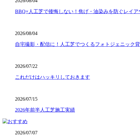
2026/08/04
揃った、見ていて気持ちが良いほどのフラットな仕上がりは
は、信頼できる施工店選びから始まります。
BBQ×人工芝で後悔しない！焦げ・油染みを防ぐレイア
2026.7.16
人工芝の寿命は一般的に5年から10年と言われていますが
2026/08/04
ワイズヴェルデの製品は15年の耐用を実証済みです。長期
ます。一度の工事で長く愛用していただきたいという思いか
自宅撮影・配信に！人工芝でつくるフォトジェニック背
ら支えます。
2026.7.8
2026/07/22
「人工芝を導入したいけれど、初期費用が気になる」という
これだけはハッキリしておきます
中間マージンを徹底的にカットし、高品質ながらリーズナブ
東圏内での施工実績はトップクラスを誇り、大規模な工事か
さい。任せて安心の直営体制です。
2026/07/15
2026.7.1
2026年前半人工芝施工実績
お庭でのバーベキューは家族や友人との格別なひとときです
て、ご家庭で簡単に拭き取ることができます。水洗いも可能
が必要です。耐熱温度を守ることで、美しいグリーンを長く
2026/07/07
す。安心してアウトドアを楽しめるお庭作りを実現します。